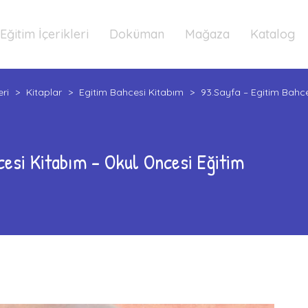
Eğitim İçerikleri
Doküman
Mağaza
Katalog
eri
>
Kitaplar
>
Egitim Bahcesi Kitabım
>
93.Sayfa – Egitim Bahce
cesi Kitabım – Okul Oncesi Eğitim