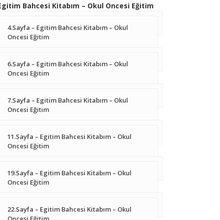
Egitim Bahcesi Kitabım – Okul Oncesi Eğitim
4.Sayfa – Egitim Bahcesi Kitabım – Okul
Oncesi Eğitim
6.Sayfa – Egitim Bahcesi Kitabım – Okul
Oncesi Eğitim
7.Sayfa – Egitim Bahcesi Kitabım – Okul
Oncesi Eğitim
11.Sayfa – Egitim Bahcesi Kitabım – Okul
Oncesi Eğitim
19.Sayfa – Egitim Bahcesi Kitabım – Okul
Oncesi Eğitim
22.Sayfa – Egitim Bahcesi Kitabım – Okul
Oncesi Eğitim