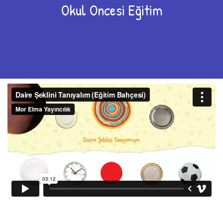
Okul Oncesi Eğitim