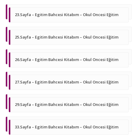
23.Sayfa – Egitim Bahcesi Kitabım – Okul Oncesi Eğitim
25.Sayfa – Egitim Bahcesi Kitabım – Okul Oncesi Eğitim
26.Sayfa – Egitim Bahcesi Kitabım – Okul Oncesi Eğitim
27.Sayfa – Egitim Bahcesi Kitabım – Okul Oncesi Eğitim
29.Sayfa – Egitim Bahcesi Kitabım – Okul Oncesi Eğitim
33.Sayfa – Egitim Bahcesi Kitabım – Okul Oncesi Eğitim