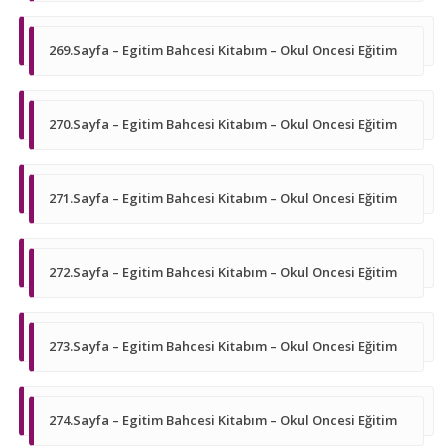
269.Sayfa – Egitim Bahcesi Kitabım – Okul Oncesi Eğitim
270.Sayfa – Egitim Bahcesi Kitabım – Okul Oncesi Eğitim
271.Sayfa – Egitim Bahcesi Kitabım – Okul Oncesi Eğitim
272.Sayfa – Egitim Bahcesi Kitabım – Okul Oncesi Eğitim
273.Sayfa – Egitim Bahcesi Kitabım – Okul Oncesi Eğitim
274.Sayfa – Egitim Bahcesi Kitabım – Okul Oncesi Eğitim