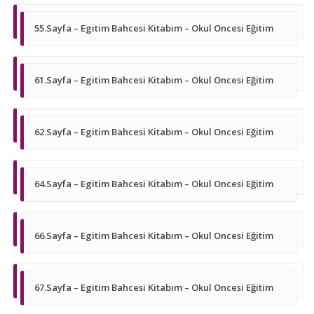
55.Sayfa – Egitim Bahcesi Kitabım – Okul Oncesi Eğitim
61.Sayfa – Egitim Bahcesi Kitabım – Okul Oncesi Eğitim
62.Sayfa – Egitim Bahcesi Kitabım – Okul Oncesi Eğitim
64.Sayfa – Egitim Bahcesi Kitabım – Okul Oncesi Eğitim
66.Sayfa – Egitim Bahcesi Kitabım – Okul Oncesi Eğitim
67.Sayfa – Egitim Bahcesi Kitabım – Okul Oncesi Eğitim