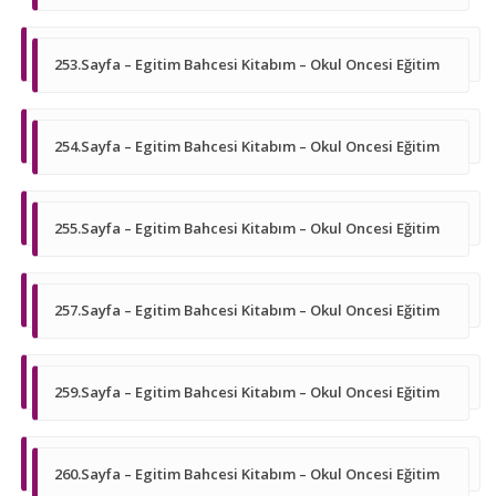
253.Sayfa – Egitim Bahcesi Kitabım – Okul Oncesi Eğitim
254.Sayfa – Egitim Bahcesi Kitabım – Okul Oncesi Eğitim
255.Sayfa – Egitim Bahcesi Kitabım – Okul Oncesi Eğitim
257.Sayfa – Egitim Bahcesi Kitabım – Okul Oncesi Eğitim
259.Sayfa – Egitim Bahcesi Kitabım – Okul Oncesi Eğitim
260.Sayfa – Egitim Bahcesi Kitabım – Okul Oncesi Eğitim