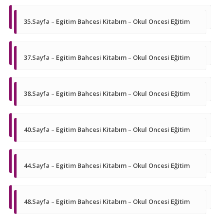
35.Sayfa – Egitim Bahcesi Kitabım – Okul Oncesi Eğitim
37.Sayfa – Egitim Bahcesi Kitabım – Okul Oncesi Eğitim
38.Sayfa – Egitim Bahcesi Kitabım – Okul Oncesi Eğitim
40.Sayfa – Egitim Bahcesi Kitabım – Okul Oncesi Eğitim
44.Sayfa – Egitim Bahcesi Kitabım – Okul Oncesi Eğitim
48.Sayfa – Egitim Bahcesi Kitabım – Okul Oncesi Eğitim