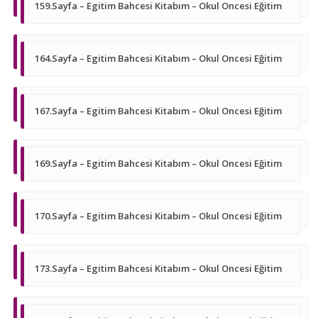
159.Sayfa – Egitim Bahcesi Kitabım – Okul Oncesi Eğitim
164.Sayfa – Egitim Bahcesi Kitabım – Okul Oncesi Eğitim
167.Sayfa – Egitim Bahcesi Kitabım – Okul Oncesi Eğitim
169.Sayfa – Egitim Bahcesi Kitabım – Okul Oncesi Eğitim
170.Sayfa – Egitim Bahcesi Kitabım – Okul Oncesi Eğitim
173.Sayfa – Egitim Bahcesi Kitabım – Okul Oncesi Eğitim