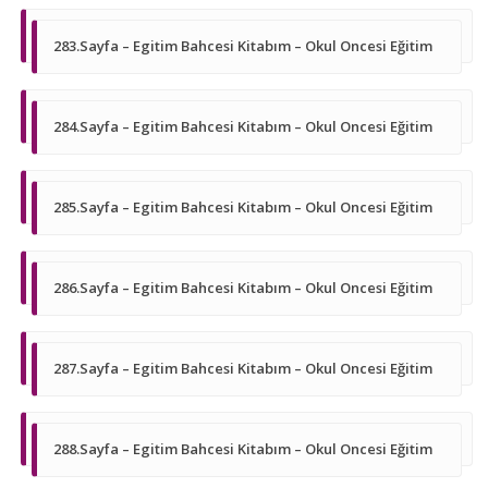
283.Sayfa – Egitim Bahcesi Kitabım – Okul Oncesi Eğitim
284.Sayfa – Egitim Bahcesi Kitabım – Okul Oncesi Eğitim
285.Sayfa – Egitim Bahcesi Kitabım – Okul Oncesi Eğitim
286.Sayfa – Egitim Bahcesi Kitabım – Okul Oncesi Eğitim
287.Sayfa – Egitim Bahcesi Kitabım – Okul Oncesi Eğitim
288.Sayfa – Egitim Bahcesi Kitabım – Okul Oncesi Eğitim