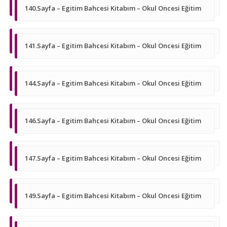
140.Sayfa – Egitim Bahcesi Kitabım – Okul Oncesi Eğitim
141.Sayfa – Egitim Bahcesi Kitabım – Okul Oncesi Eğitim
144.Sayfa – Egitim Bahcesi Kitabım – Okul Oncesi Eğitim
146.Sayfa – Egitim Bahcesi Kitabım – Okul Oncesi Eğitim
147.Sayfa – Egitim Bahcesi Kitabım – Okul Oncesi Eğitim
149.Sayfa – Egitim Bahcesi Kitabım – Okul Oncesi Eğitim