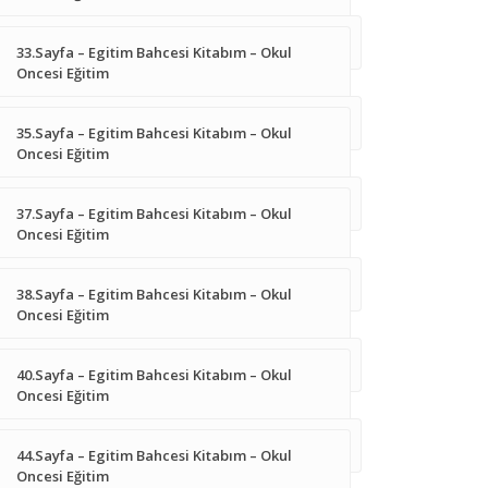
33.Sayfa – Egitim Bahcesi Kitabım – Okul
Oncesi Eğitim
35.Sayfa – Egitim Bahcesi Kitabım – Okul
Oncesi Eğitim
37.Sayfa – Egitim Bahcesi Kitabım – Okul
Oncesi Eğitim
38.Sayfa – Egitim Bahcesi Kitabım – Okul
Oncesi Eğitim
40.Sayfa – Egitim Bahcesi Kitabım – Okul
Oncesi Eğitim
44.Sayfa – Egitim Bahcesi Kitabım – Okul
Oncesi Eğitim