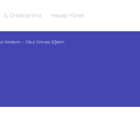
İş Ortaklarımız
Hesap Yönet
si Kitabım – Okul Oncesi Eğitim