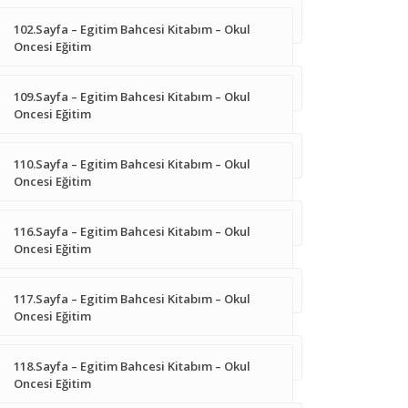
102.Sayfa – Egitim Bahcesi Kitabım – Okul
Oncesi Eğitim
109.Sayfa – Egitim Bahcesi Kitabım – Okul
Oncesi Eğitim
110.Sayfa – Egitim Bahcesi Kitabım – Okul
Oncesi Eğitim
116.Sayfa – Egitim Bahcesi Kitabım – Okul
Oncesi Eğitim
117.Sayfa – Egitim Bahcesi Kitabım – Okul
Oncesi Eğitim
118.Sayfa – Egitim Bahcesi Kitabım – Okul
Oncesi Eğitim