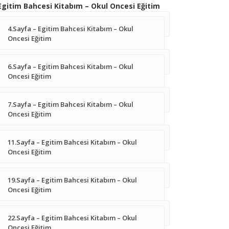
Egitim Bahcesi Kitabım – Okul Oncesi Eğitim
4.Sayfa – Egitim Bahcesi Kitabım – Okul
Oncesi Eğitim
6.Sayfa – Egitim Bahcesi Kitabım – Okul
Oncesi Eğitim
7.Sayfa – Egitim Bahcesi Kitabım – Okul
Oncesi Eğitim
11.Sayfa – Egitim Bahcesi Kitabım – Okul
Oncesi Eğitim
19.Sayfa – Egitim Bahcesi Kitabım – Okul
Oncesi Eğitim
22.Sayfa – Egitim Bahcesi Kitabım – Okul
Oncesi Eğitim