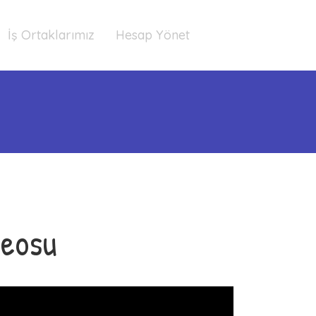
İş Ortaklarımız
Hesap Yönet
deosu