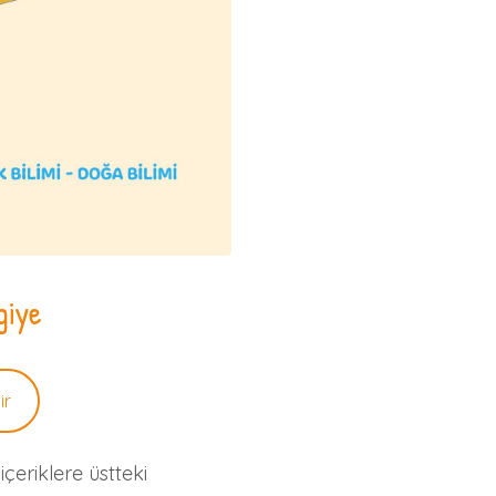
giye
ir
çeriklere üstteki