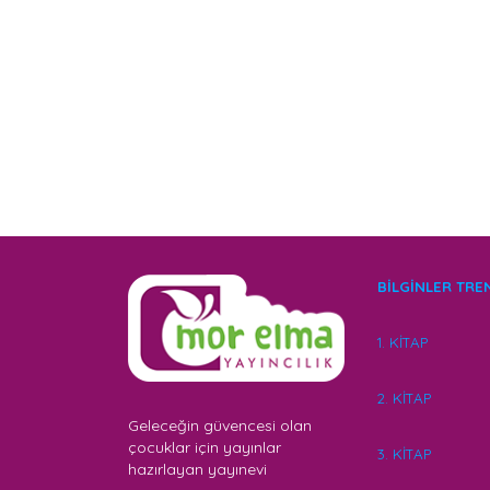
BİLGİNLER TRE
1. KİTAP
2. KİTAP
Geleceğin güvencesi olan
çocuklar için yayınlar
3. KİTAP
hazırlayan yayınevi