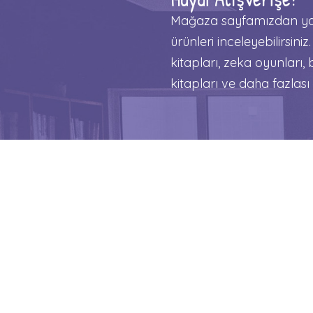
Mağaza sayfamızdan yay
ürünleri inceleyebilirsiniz.
kitapları, zeka oyunları
kitapları ve daha fazla