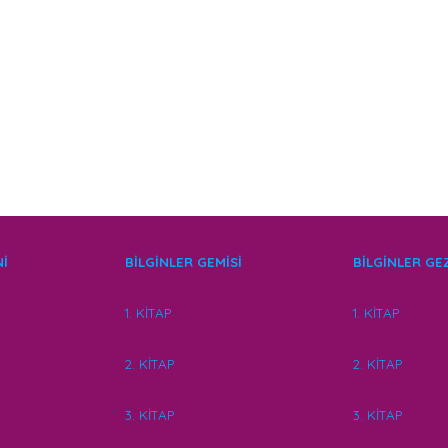
Nİ
BİLGİNLER GEMİSİ
BİLGİNLER G
1. KİTAP
1. KİTAP
2. KİTAP
2. KİTAP
3. KİTAP
3. KİTAP