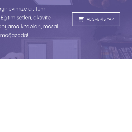
ınevimize ait tüm
 Eğitim setleri, aktivite
ALIŞVERİŞ YAP
, boyama kitapları, masal
sı mağazada!