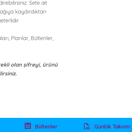
rebilirsiniz. Sete ait
aşağıya kaydırdıktan
terlidir.
arı, Planlar, Bültenler,
rekli olan şifreyi, ürünü
rsiniz.
Bültenler
Günlük Takvim