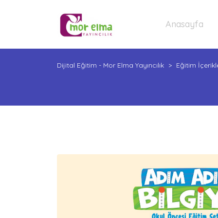
Anasayfa
Dijital Eğitim - Mor Elma Yayıncılık
>
Eğitim İçerikl