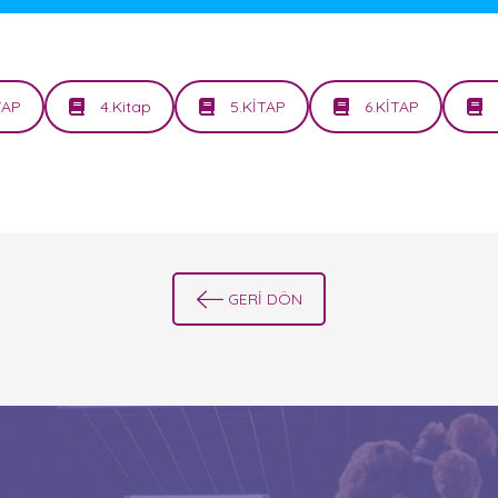
TAP
4.Kitap
5.KİTAP
6.KİTAP
GERİ DÖN