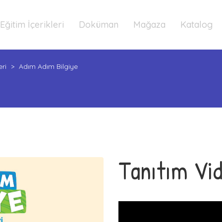
Eğitim İçerikleri
Doküman
Mağaza
Katalog
eri
>
Adım Adım Bilgiye
Tanıtım Vi