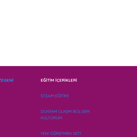
EZEGENİ
EĞİTİM İÇERİKLERİ
STEAM EĞİTİMİ
DÜNYAM ÜLKEM BÖLGEM
KÜLTÜRÜM
YENİ ÖĞRETMEN SETİ