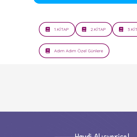
1.KİTAP
2.KİTAP
3.Kİ
Adım Adım Özel Günlere
Haydi Alışverişe!