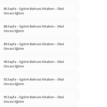
85.Sayfa – Egitim Bahcesi Kitabım – Okul
Oncesi Eğitim
88.Sayfa – Egitim Bahcesi Kitabım – Okul
Oncesi Eğitim
89.Sayfa – Egitim Bahcesi Kitabım – Okul
Oncesi Eğitim
90.Sayfa – Egitim Bahcesi Kitabım – Okul
Oncesi Eğitim
92.Sayfa – Egitim Bahcesi Kitabım – Okul
Oncesi Eğitim
93.Sayfa – Egitim Bahcesi Kitabım – Okul
Oncesi Eğitim