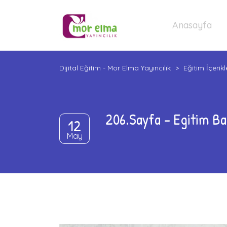
Anasayfa
Dijital Eğitim - Mor Elma Yayıncılık
>
Eğitim İçerikl
206.Sayfa – Egitim Ba
12
May