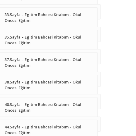
33.Sayfa – Egitim Bahcesi Kitabım – Okul
Oncesi Eğitim
35.Sayfa – Egitim Bahcesi Kitabım – Okul
Oncesi Eğitim
37.Sayfa – Egitim Bahcesi Kitabım – Okul
Oncesi Eğitim
38.Sayfa – Egitim Bahcesi Kitabım – Okul
Oncesi Eğitim
40.Sayfa – Egitim Bahcesi Kitabım – Okul
Oncesi Eğitim
44.Sayfa – Egitim Bahcesi Kitabım – Okul
Oncesi Eğitim