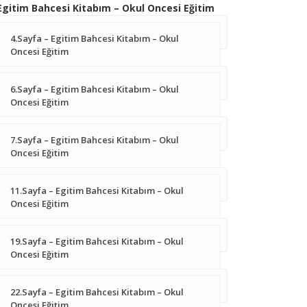
Egitim Bahcesi Kitabım – Okul Oncesi Eğitim
4.Sayfa – Egitim Bahcesi Kitabım – Okul
Oncesi Eğitim
6.Sayfa – Egitim Bahcesi Kitabım – Okul
Oncesi Eğitim
7.Sayfa – Egitim Bahcesi Kitabım – Okul
Oncesi Eğitim
11.Sayfa – Egitim Bahcesi Kitabım – Okul
Oncesi Eğitim
19.Sayfa – Egitim Bahcesi Kitabım – Okul
Oncesi Eğitim
22.Sayfa – Egitim Bahcesi Kitabım – Okul
Oncesi Eğitim