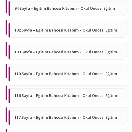
94.Sayfa – Egitim Bahcesi Kitabım – Okul Oncesi Eğitim
102.Sayfa – Egitim Bahcesi Kitabım – Okul Oncesi Eğitim
109.Sayfa – Egitim Bahcesi Kitabım – Okul Oncesi Eğitim
110.Sayfa – Egitim Bahcesi Kitabım – Okul Oncesi Eğitim
116.Sayfa – Egitim Bahcesi Kitabım – Okul Oncesi Eğitim
117.Sayfa – Egitim Bahcesi Kitabım – Okul Oncesi Eğitim