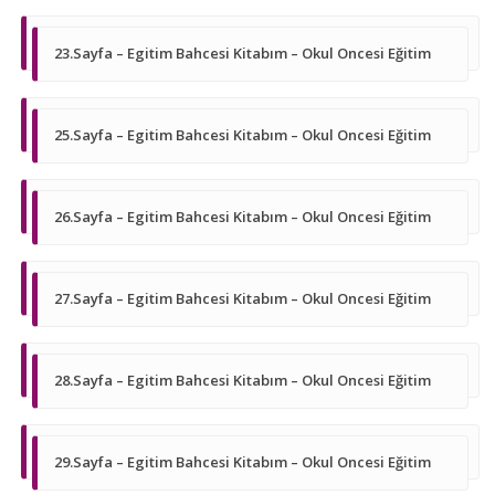
23.Sayfa – Egitim Bahcesi Kitabım – Okul Oncesi Eğitim
25.Sayfa – Egitim Bahcesi Kitabım – Okul Oncesi Eğitim
26.Sayfa – Egitim Bahcesi Kitabım – Okul Oncesi Eğitim
27.Sayfa – Egitim Bahcesi Kitabım – Okul Oncesi Eğitim
28.Sayfa – Egitim Bahcesi Kitabım – Okul Oncesi Eğitim
29.Sayfa – Egitim Bahcesi Kitabım – Okul Oncesi Eğitim