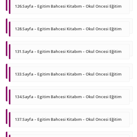
126.Sayfa – Egitim Bahcesi Kitabım – Okul Oncesi Eğitim
128.Sayfa – Egitim Bahcesi Kitabım – Okul Oncesi Eğitim
131.Sayfa – Egitim Bahcesi Kitabım – Okul Oncesi Eğitim
133.Sayfa – Egitim Bahcesi Kitabım – Okul Oncesi Eğitim
134.Sayfa – Egitim Bahcesi Kitabım – Okul Oncesi Eğitim
137.Sayfa – Egitim Bahcesi Kitabım – Okul Oncesi Eğitim