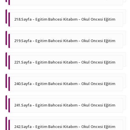
218.Sayfa – Egitim Bahcesi Kitabım – Okul Oncesi Eğitim
219.Sayfa – Egitim Bahcesi Kitabım – Okul Oncesi Eğitim
221.Sayfa – Egitim Bahcesi Kitabım – Okul Oncesi Eğitim
240.Sayfa – Egitim Bahcesi Kitabım – Okul Oncesi Eğitim
241.Sayfa – Egitim Bahcesi Kitabım – Okul Oncesi Eğitim
242.Sayfa – Egitim Bahcesi Kitabım – Okul Oncesi Eğitim