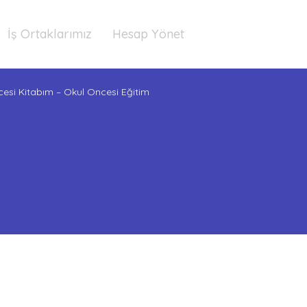
İş Ortaklarımız
Hesap Yönet
cesi Kitabım – Okul Oncesi Eğitim