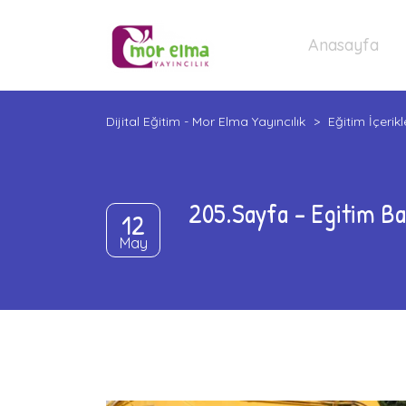
Anasayfa
Dijital Eğitim - Mor Elma Yayıncılık
>
Eğitim İçerikl
205.Sayfa – Egitim Ba
12
May