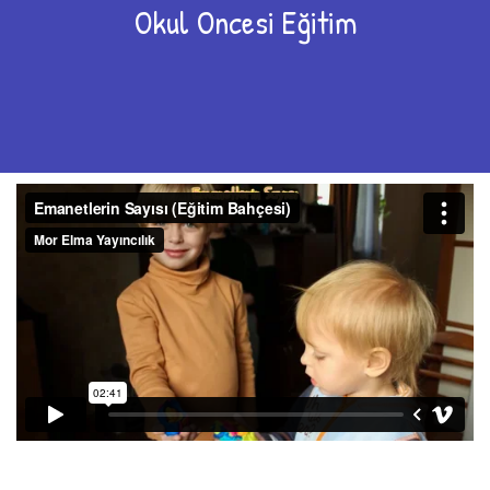
Okul Oncesi Eğitim