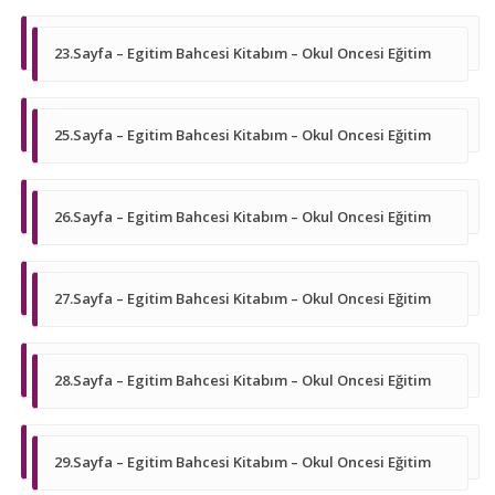
23.Sayfa – Egitim Bahcesi Kitabım – Okul Oncesi Eğitim
25.Sayfa – Egitim Bahcesi Kitabım – Okul Oncesi Eğitim
26.Sayfa – Egitim Bahcesi Kitabım – Okul Oncesi Eğitim
27.Sayfa – Egitim Bahcesi Kitabım – Okul Oncesi Eğitim
28.Sayfa – Egitim Bahcesi Kitabım – Okul Oncesi Eğitim
29.Sayfa – Egitim Bahcesi Kitabım – Okul Oncesi Eğitim