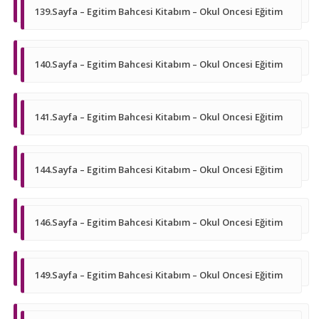
139.Sayfa – Egitim Bahcesi Kitabım – Okul Oncesi Eğitim
140.Sayfa – Egitim Bahcesi Kitabım – Okul Oncesi Eğitim
141.Sayfa – Egitim Bahcesi Kitabım – Okul Oncesi Eğitim
144.Sayfa – Egitim Bahcesi Kitabım – Okul Oncesi Eğitim
146.Sayfa – Egitim Bahcesi Kitabım – Okul Oncesi Eğitim
149.Sayfa – Egitim Bahcesi Kitabım – Okul Oncesi Eğitim