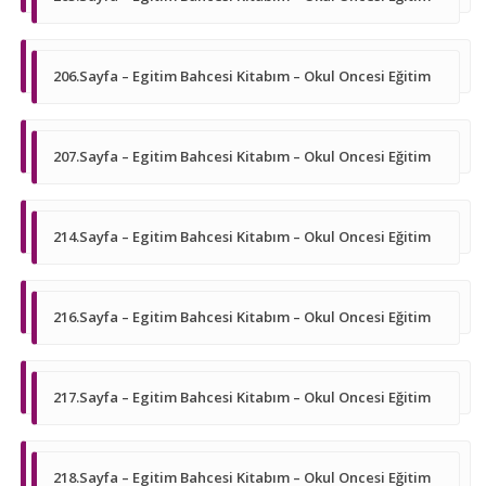
206.Sayfa – Egitim Bahcesi Kitabım – Okul Oncesi Eğitim
207.Sayfa – Egitim Bahcesi Kitabım – Okul Oncesi Eğitim
214.Sayfa – Egitim Bahcesi Kitabım – Okul Oncesi Eğitim
216.Sayfa – Egitim Bahcesi Kitabım – Okul Oncesi Eğitim
217.Sayfa – Egitim Bahcesi Kitabım – Okul Oncesi Eğitim
218.Sayfa – Egitim Bahcesi Kitabım – Okul Oncesi Eğitim