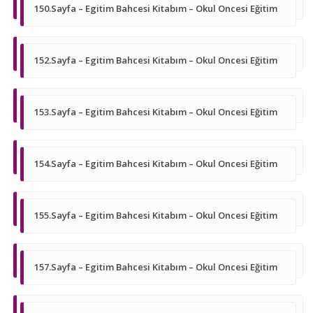
150.Sayfa – Egitim Bahcesi Kitabım – Okul Oncesi Eğitim
152.Sayfa – Egitim Bahcesi Kitabım – Okul Oncesi Eğitim
153.Sayfa – Egitim Bahcesi Kitabım – Okul Oncesi Eğitim
154.Sayfa – Egitim Bahcesi Kitabım – Okul Oncesi Eğitim
155.Sayfa – Egitim Bahcesi Kitabım – Okul Oncesi Eğitim
157.Sayfa – Egitim Bahcesi Kitabım – Okul Oncesi Eğitim