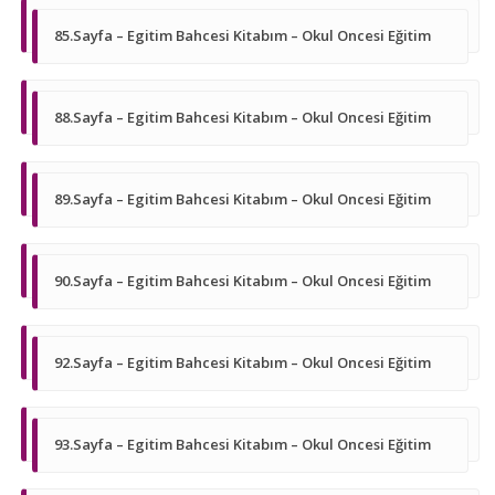
85.Sayfa – Egitim Bahcesi Kitabım – Okul Oncesi Eğitim
88.Sayfa – Egitim Bahcesi Kitabım – Okul Oncesi Eğitim
89.Sayfa – Egitim Bahcesi Kitabım – Okul Oncesi Eğitim
90.Sayfa – Egitim Bahcesi Kitabım – Okul Oncesi Eğitim
92.Sayfa – Egitim Bahcesi Kitabım – Okul Oncesi Eğitim
93.Sayfa – Egitim Bahcesi Kitabım – Okul Oncesi Eğitim