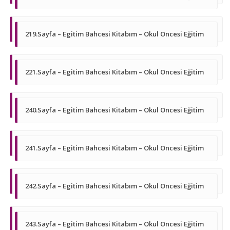
219.Sayfa – Egitim Bahcesi Kitabım – Okul Oncesi Eğitim
221.Sayfa – Egitim Bahcesi Kitabım – Okul Oncesi Eğitim
240.Sayfa – Egitim Bahcesi Kitabım – Okul Oncesi Eğitim
241.Sayfa – Egitim Bahcesi Kitabım – Okul Oncesi Eğitim
242.Sayfa – Egitim Bahcesi Kitabım – Okul Oncesi Eğitim
243.Sayfa – Egitim Bahcesi Kitabım – Okul Oncesi Eğitim