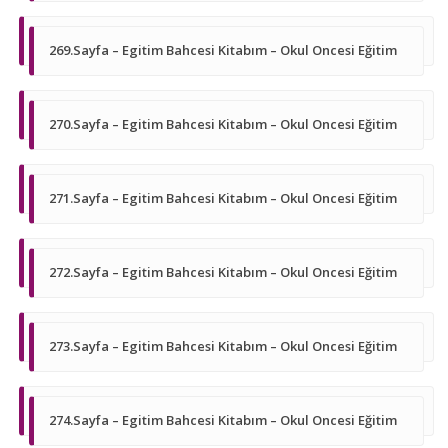
269.Sayfa – Egitim Bahcesi Kitabım – Okul Oncesi Eğitim
270.Sayfa – Egitim Bahcesi Kitabım – Okul Oncesi Eğitim
271.Sayfa – Egitim Bahcesi Kitabım – Okul Oncesi Eğitim
272.Sayfa – Egitim Bahcesi Kitabım – Okul Oncesi Eğitim
273.Sayfa – Egitim Bahcesi Kitabım – Okul Oncesi Eğitim
274.Sayfa – Egitim Bahcesi Kitabım – Okul Oncesi Eğitim