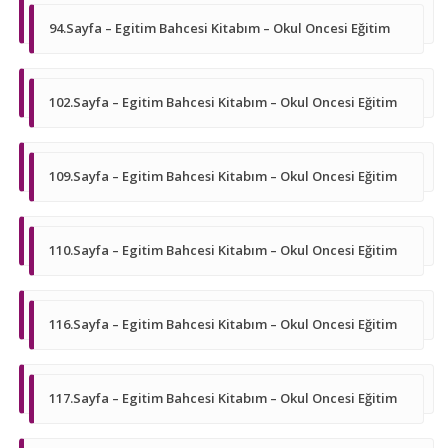
94.Sayfa – Egitim Bahcesi Kitabım – Okul Oncesi Eğitim
102.Sayfa – Egitim Bahcesi Kitabım – Okul Oncesi Eğitim
109.Sayfa – Egitim Bahcesi Kitabım – Okul Oncesi Eğitim
110.Sayfa – Egitim Bahcesi Kitabım – Okul Oncesi Eğitim
116.Sayfa – Egitim Bahcesi Kitabım – Okul Oncesi Eğitim
117.Sayfa – Egitim Bahcesi Kitabım – Okul Oncesi Eğitim