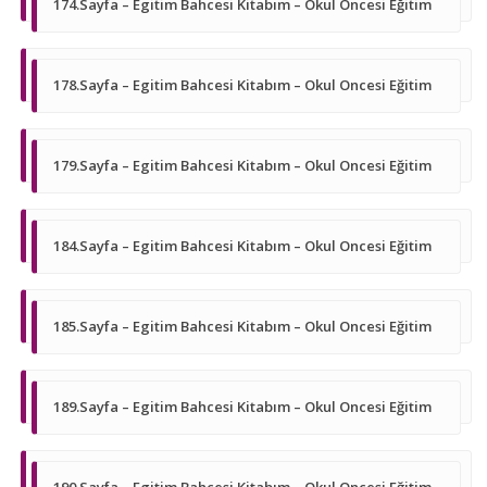
174.Sayfa – Egitim Bahcesi Kitabım – Okul Oncesi Eğitim
178.Sayfa – Egitim Bahcesi Kitabım – Okul Oncesi Eğitim
179.Sayfa – Egitim Bahcesi Kitabım – Okul Oncesi Eğitim
184.Sayfa – Egitim Bahcesi Kitabım – Okul Oncesi Eğitim
185.Sayfa – Egitim Bahcesi Kitabım – Okul Oncesi Eğitim
189.Sayfa – Egitim Bahcesi Kitabım – Okul Oncesi Eğitim