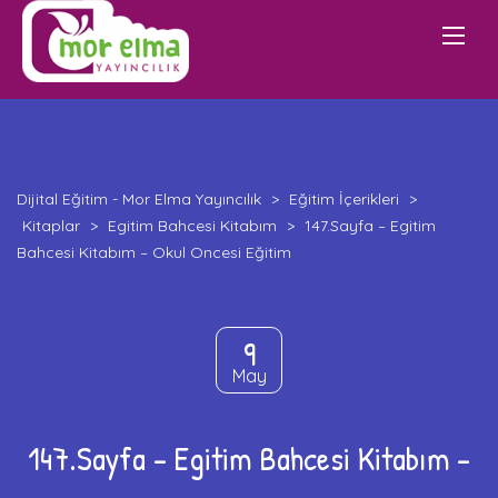
Dijital Eğitim - Mor Elma Yayıncılık
>
Eğitim İçerikleri
>
Kitaplar
>
Egitim Bahcesi Kitabım
>
147.Sayfa – Egitim
Bahcesi Kitabım – Okul Oncesi Eğitim
9
May
147.Sayfa – Egitim Bahcesi Kitabım –