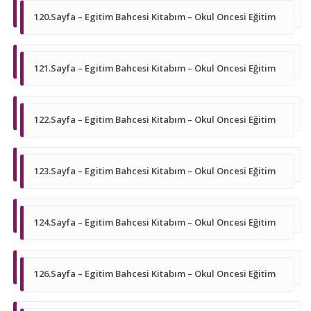
120.Sayfa – Egitim Bahcesi Kitabım – Okul Oncesi Eğitim
121.Sayfa – Egitim Bahcesi Kitabım – Okul Oncesi Eğitim
122.Sayfa – Egitim Bahcesi Kitabım – Okul Oncesi Eğitim
123.Sayfa – Egitim Bahcesi Kitabım – Okul Oncesi Eğitim
124.Sayfa – Egitim Bahcesi Kitabım – Okul Oncesi Eğitim
126.Sayfa – Egitim Bahcesi Kitabım – Okul Oncesi Eğitim