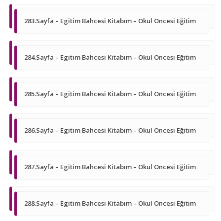
283.Sayfa – Egitim Bahcesi Kitabım – Okul Oncesi Eğitim
284.Sayfa – Egitim Bahcesi Kitabım – Okul Oncesi Eğitim
285.Sayfa – Egitim Bahcesi Kitabım – Okul Oncesi Eğitim
286.Sayfa – Egitim Bahcesi Kitabım – Okul Oncesi Eğitim
287.Sayfa – Egitim Bahcesi Kitabım – Okul Oncesi Eğitim
288.Sayfa – Egitim Bahcesi Kitabım – Okul Oncesi Eğitim