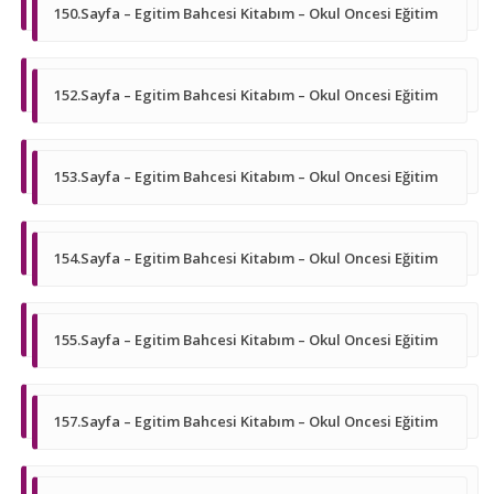
150.Sayfa – Egitim Bahcesi Kitabım – Okul Oncesi Eğitim
152.Sayfa – Egitim Bahcesi Kitabım – Okul Oncesi Eğitim
153.Sayfa – Egitim Bahcesi Kitabım – Okul Oncesi Eğitim
154.Sayfa – Egitim Bahcesi Kitabım – Okul Oncesi Eğitim
155.Sayfa – Egitim Bahcesi Kitabım – Okul Oncesi Eğitim
157.Sayfa – Egitim Bahcesi Kitabım – Okul Oncesi Eğitim