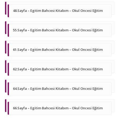
48.Sayfa – Egitim Bahcesi Kitabım – Okul Oncesi Eğitim
55.Sayfa – Egitim Bahcesi Kitabım – Okul Oncesi Eğitim
61.Sayfa – Egitim Bahcesi Kitabım – Okul Oncesi Eğitim
62.Sayfa – Egitim Bahcesi Kitabım – Okul Oncesi Eğitim
64.Sayfa – Egitim Bahcesi Kitabım – Okul Oncesi Eğitim
66.Sayfa – Egitim Bahcesi Kitabım – Okul Oncesi Eğitim