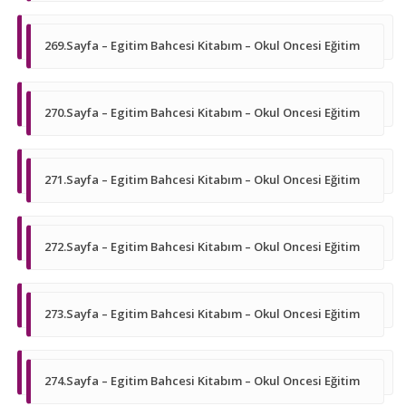
269.Sayfa – Egitim Bahcesi Kitabım – Okul Oncesi Eğitim
270.Sayfa – Egitim Bahcesi Kitabım – Okul Oncesi Eğitim
271.Sayfa – Egitim Bahcesi Kitabım – Okul Oncesi Eğitim
272.Sayfa – Egitim Bahcesi Kitabım – Okul Oncesi Eğitim
273.Sayfa – Egitim Bahcesi Kitabım – Okul Oncesi Eğitim
274.Sayfa – Egitim Bahcesi Kitabım – Okul Oncesi Eğitim