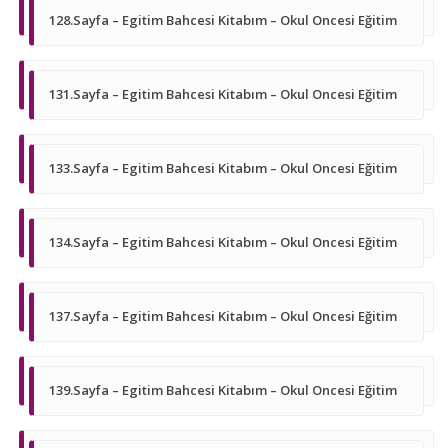
128.Sayfa – Egitim Bahcesi Kitabım – Okul Oncesi Eğitim
131.Sayfa – Egitim Bahcesi Kitabım – Okul Oncesi Eğitim
133.Sayfa – Egitim Bahcesi Kitabım – Okul Oncesi Eğitim
134.Sayfa – Egitim Bahcesi Kitabım – Okul Oncesi Eğitim
137.Sayfa – Egitim Bahcesi Kitabım – Okul Oncesi Eğitim
139.Sayfa – Egitim Bahcesi Kitabım – Okul Oncesi Eğitim