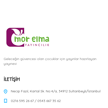
Geleceğin güvencesi olan çocuklar için yayınlar hazırlayan
yayınevi
İLETIŞIM
Necip Fazıl, Kartal Sk. No:4/a, 34912 Sultanbeyli/İstanbul
0216 595 26 67 / 0543 667 35 62