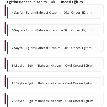
Egitim Bahcesi Kitabım – Okul Oncesi Eğitim
4.Sayfa – Egitim Bahcesi Kitabım – Okul Oncesi Eğitim
6.Sayfa – Egitim Bahcesi Kitabım – Okul Oncesi Eğitim
7.Sayfa – Egitim Bahcesi Kitabım – Okul Oncesi Eğitim
11.Sayfa – Egitim Bahcesi Kitabım – Okul Oncesi Eğitim
19.Sayfa – Egitim Bahcesi Kitabım – Okul Oncesi Eğitim
22.Sayfa – Egitim Bahcesi Kitabım – Okul Oncesi Eğitim