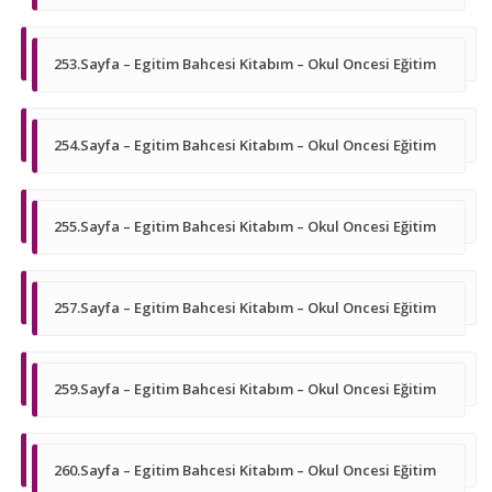
253.Sayfa – Egitim Bahcesi Kitabım – Okul Oncesi Eğitim
254.Sayfa – Egitim Bahcesi Kitabım – Okul Oncesi Eğitim
255.Sayfa – Egitim Bahcesi Kitabım – Okul Oncesi Eğitim
257.Sayfa – Egitim Bahcesi Kitabım – Okul Oncesi Eğitim
259.Sayfa – Egitim Bahcesi Kitabım – Okul Oncesi Eğitim
260.Sayfa – Egitim Bahcesi Kitabım – Okul Oncesi Eğitim