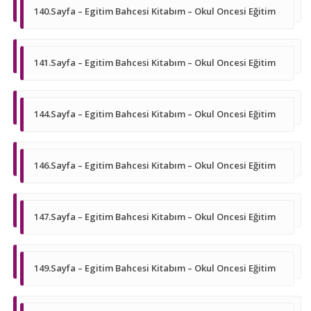
140.Sayfa – Egitim Bahcesi Kitabım – Okul Oncesi Eğitim
141.Sayfa – Egitim Bahcesi Kitabım – Okul Oncesi Eğitim
144.Sayfa – Egitim Bahcesi Kitabım – Okul Oncesi Eğitim
146.Sayfa – Egitim Bahcesi Kitabım – Okul Oncesi Eğitim
147.Sayfa – Egitim Bahcesi Kitabım – Okul Oncesi Eğitim
149.Sayfa – Egitim Bahcesi Kitabım – Okul Oncesi Eğitim