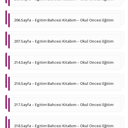
206.Sayfa – Egitim Bahcesi Kitabım – Okul Oncesi Eğitim
207.Sayfa – Egitim Bahcesi Kitabım – Okul Oncesi Eğitim
214.Sayfa – Egitim Bahcesi Kitabım – Okul Oncesi Eğitim
216.Sayfa – Egitim Bahcesi Kitabım – Okul Oncesi Eğitim
217.Sayfa – Egitim Bahcesi Kitabım – Okul Oncesi Eğitim
218.Sayfa – Egitim Bahcesi Kitabım – Okul Oncesi Eğitim