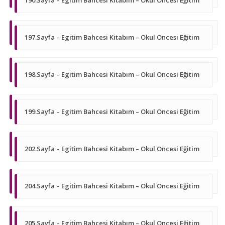
190.Sayfa – Egitim Bahcesi Kitabım – Okul Oncesi Eğitim
197.Sayfa – Egitim Bahcesi Kitabım – Okul Oncesi Eğitim
198.Sayfa – Egitim Bahcesi Kitabım – Okul Oncesi Eğitim
199.Sayfa – Egitim Bahcesi Kitabım – Okul Oncesi Eğitim
202.Sayfa – Egitim Bahcesi Kitabım – Okul Oncesi Eğitim
204.Sayfa – Egitim Bahcesi Kitabım – Okul Oncesi Eğitim
205.Sayfa – Egitim Bahcesi Kitabım – Okul Oncesi Eğitim