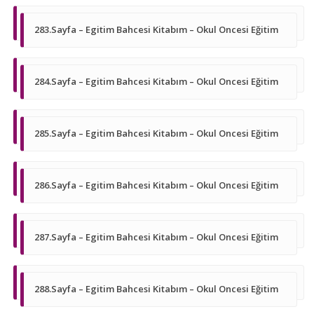
283.Sayfa – Egitim Bahcesi Kitabım – Okul Oncesi Eğitim
284.Sayfa – Egitim Bahcesi Kitabım – Okul Oncesi Eğitim
285.Sayfa – Egitim Bahcesi Kitabım – Okul Oncesi Eğitim
286.Sayfa – Egitim Bahcesi Kitabım – Okul Oncesi Eğitim
287.Sayfa – Egitim Bahcesi Kitabım – Okul Oncesi Eğitim
288.Sayfa – Egitim Bahcesi Kitabım – Okul Oncesi Eğitim