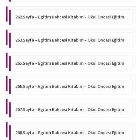
262.Sayfa – Egitim Bahcesi Kitabım – Okul Oncesi Eğitim
263.Sayfa – Egitim Bahcesi Kitabım – Okul Oncesi Eğitim
265.Sayfa – Egitim Bahcesi Kitabım – Okul Oncesi Eğitim
266.Sayfa – Egitim Bahcesi Kitabım – Okul Oncesi Eğitim
267.Sayfa – Egitim Bahcesi Kitabım – Okul Oncesi Eğitim
268.Sayfa – Egitim Bahcesi Kitabım – Okul Oncesi Eğitim