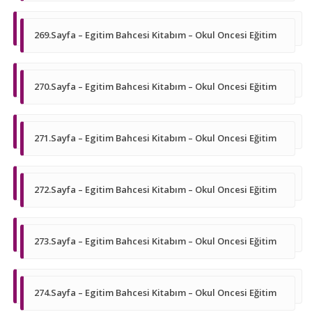
269.Sayfa – Egitim Bahcesi Kitabım – Okul Oncesi Eğitim
270.Sayfa – Egitim Bahcesi Kitabım – Okul Oncesi Eğitim
271.Sayfa – Egitim Bahcesi Kitabım – Okul Oncesi Eğitim
272.Sayfa – Egitim Bahcesi Kitabım – Okul Oncesi Eğitim
273.Sayfa – Egitim Bahcesi Kitabım – Okul Oncesi Eğitim
274.Sayfa – Egitim Bahcesi Kitabım – Okul Oncesi Eğitim