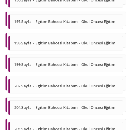
190.Sayfa – Egitim Bahcesi Kitabım – Okul Oncesi Eğitim
197.Sayfa – Egitim Bahcesi Kitabım – Okul Oncesi Eğitim
198.Sayfa – Egitim Bahcesi Kitabım – Okul Oncesi Eğitim
199.Sayfa – Egitim Bahcesi Kitabım – Okul Oncesi Eğitim
202.Sayfa – Egitim Bahcesi Kitabım – Okul Oncesi Eğitim
204.Sayfa – Egitim Bahcesi Kitabım – Okul Oncesi Eğitim
205.Sayfa – Egitim Bahcesi Kitabım – Okul Oncesi Eğitim