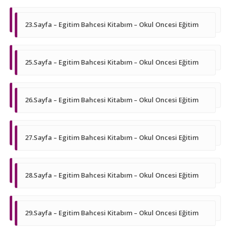
23.Sayfa – Egitim Bahcesi Kitabım – Okul Oncesi Eğitim
25.Sayfa – Egitim Bahcesi Kitabım – Okul Oncesi Eğitim
26.Sayfa – Egitim Bahcesi Kitabım – Okul Oncesi Eğitim
27.Sayfa – Egitim Bahcesi Kitabım – Okul Oncesi Eğitim
28.Sayfa – Egitim Bahcesi Kitabım – Okul Oncesi Eğitim
29.Sayfa – Egitim Bahcesi Kitabım – Okul Oncesi Eğitim