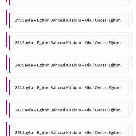
219.Sayfa – Egitim Bahcesi Kitabım – Okul Oncesi Eğitim
221.Sayfa – Egitim Bahcesi Kitabım – Okul Oncesi Eğitim
240.Sayfa – Egitim Bahcesi Kitabım – Okul Oncesi Eğitim
241.Sayfa – Egitim Bahcesi Kitabım – Okul Oncesi Eğitim
242.Sayfa – Egitim Bahcesi Kitabım – Okul Oncesi Eğitim
243.Sayfa – Egitim Bahcesi Kitabım – Okul Oncesi Eğitim