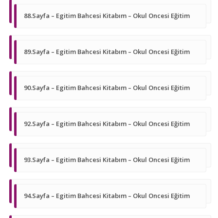
88.Sayfa – Egitim Bahcesi Kitabım – Okul Oncesi Eğitim
89.Sayfa – Egitim Bahcesi Kitabım – Okul Oncesi Eğitim
90.Sayfa – Egitim Bahcesi Kitabım – Okul Oncesi Eğitim
92.Sayfa – Egitim Bahcesi Kitabım – Okul Oncesi Eğitim
93.Sayfa – Egitim Bahcesi Kitabım – Okul Oncesi Eğitim
94.Sayfa – Egitim Bahcesi Kitabım – Okul Oncesi Eğitim