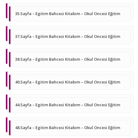
35.Sayfa – Egitim Bahcesi Kitabım – Okul Oncesi Eğitim
37.Sayfa – Egitim Bahcesi Kitabım – Okul Oncesi Eğitim
38.Sayfa – Egitim Bahcesi Kitabım – Okul Oncesi Eğitim
40.Sayfa – Egitim Bahcesi Kitabım – Okul Oncesi Eğitim
44.Sayfa – Egitim Bahcesi Kitabım – Okul Oncesi Eğitim
48.Sayfa – Egitim Bahcesi Kitabım – Okul Oncesi Eğitim