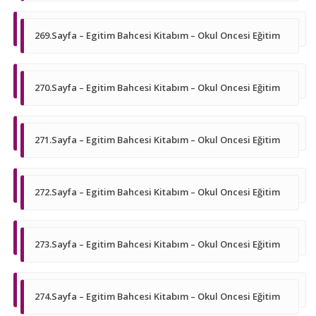
269.Sayfa – Egitim Bahcesi Kitabım – Okul Oncesi Eğitim
270.Sayfa – Egitim Bahcesi Kitabım – Okul Oncesi Eğitim
271.Sayfa – Egitim Bahcesi Kitabım – Okul Oncesi Eğitim
272.Sayfa – Egitim Bahcesi Kitabım – Okul Oncesi Eğitim
273.Sayfa – Egitim Bahcesi Kitabım – Okul Oncesi Eğitim
274.Sayfa – Egitim Bahcesi Kitabım – Okul Oncesi Eğitim