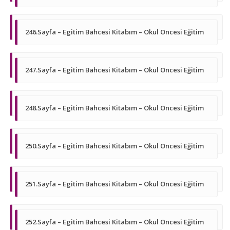
246.Sayfa – Egitim Bahcesi Kitabım – Okul Oncesi Eğitim
247.Sayfa – Egitim Bahcesi Kitabım – Okul Oncesi Eğitim
248.Sayfa – Egitim Bahcesi Kitabım – Okul Oncesi Eğitim
250.Sayfa – Egitim Bahcesi Kitabım – Okul Oncesi Eğitim
251.Sayfa – Egitim Bahcesi Kitabım – Okul Oncesi Eğitim
252.Sayfa – Egitim Bahcesi Kitabım – Okul Oncesi Eğitim