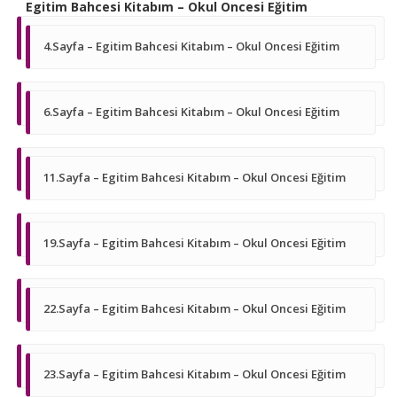
Egitim Bahcesi Kitabım – Okul Oncesi Eğitim
4.Sayfa – Egitim Bahcesi Kitabım – Okul Oncesi Eğitim
6.Sayfa – Egitim Bahcesi Kitabım – Okul Oncesi Eğitim
11.Sayfa – Egitim Bahcesi Kitabım – Okul Oncesi Eğitim
19.Sayfa – Egitim Bahcesi Kitabım – Okul Oncesi Eğitim
22.Sayfa – Egitim Bahcesi Kitabım – Okul Oncesi Eğitim
23.Sayfa – Egitim Bahcesi Kitabım – Okul Oncesi Eğitim