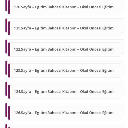
120.Sayfa – Egitim Bahcesi Kitabım – Okul Oncesi Eğitim
121.Sayfa – Egitim Bahcesi Kitabım – Okul Oncesi Eğitim
122.Sayfa – Egitim Bahcesi Kitabım – Okul Oncesi Eğitim
123.Sayfa – Egitim Bahcesi Kitabım – Okul Oncesi Eğitim
124.Sayfa – Egitim Bahcesi Kitabım – Okul Oncesi Eğitim
126.Sayfa – Egitim Bahcesi Kitabım – Okul Oncesi Eğitim