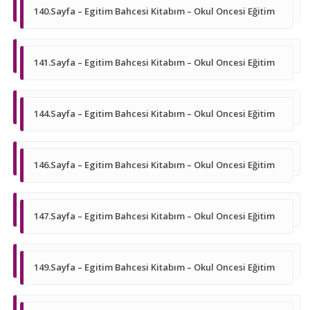
140.Sayfa – Egitim Bahcesi Kitabım – Okul Oncesi Eğitim
141.Sayfa – Egitim Bahcesi Kitabım – Okul Oncesi Eğitim
144.Sayfa – Egitim Bahcesi Kitabım – Okul Oncesi Eğitim
146.Sayfa – Egitim Bahcesi Kitabım – Okul Oncesi Eğitim
147.Sayfa – Egitim Bahcesi Kitabım – Okul Oncesi Eğitim
149.Sayfa – Egitim Bahcesi Kitabım – Okul Oncesi Eğitim