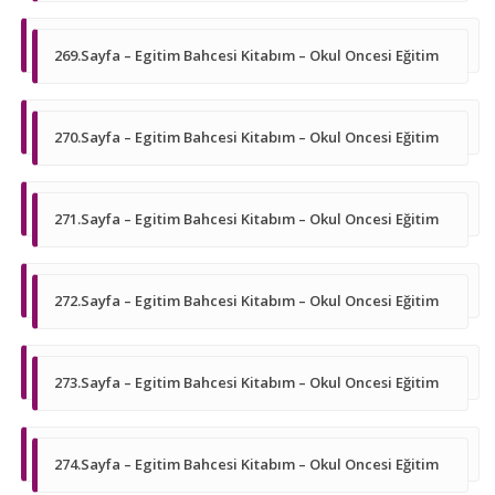
269.Sayfa – Egitim Bahcesi Kitabım – Okul Oncesi Eğitim
270.Sayfa – Egitim Bahcesi Kitabım – Okul Oncesi Eğitim
271.Sayfa – Egitim Bahcesi Kitabım – Okul Oncesi Eğitim
272.Sayfa – Egitim Bahcesi Kitabım – Okul Oncesi Eğitim
273.Sayfa – Egitim Bahcesi Kitabım – Okul Oncesi Eğitim
274.Sayfa – Egitim Bahcesi Kitabım – Okul Oncesi Eğitim