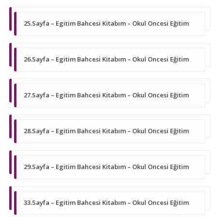
25.Sayfa – Egitim Bahcesi Kitabım – Okul Oncesi Eğitim
26.Sayfa – Egitim Bahcesi Kitabım – Okul Oncesi Eğitim
27.Sayfa – Egitim Bahcesi Kitabım – Okul Oncesi Eğitim
28.Sayfa – Egitim Bahcesi Kitabım – Okul Oncesi Eğitim
29.Sayfa – Egitim Bahcesi Kitabım – Okul Oncesi Eğitim
33.Sayfa – Egitim Bahcesi Kitabım – Okul Oncesi Eğitim