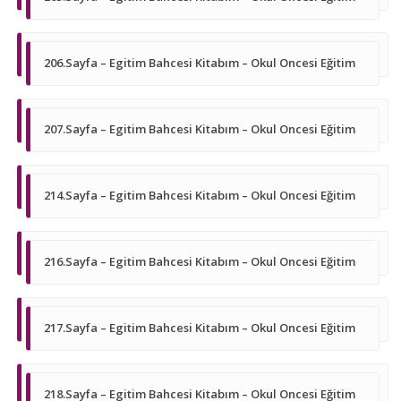
206.Sayfa – Egitim Bahcesi Kitabım – Okul Oncesi Eğitim
207.Sayfa – Egitim Bahcesi Kitabım – Okul Oncesi Eğitim
214.Sayfa – Egitim Bahcesi Kitabım – Okul Oncesi Eğitim
216.Sayfa – Egitim Bahcesi Kitabım – Okul Oncesi Eğitim
217.Sayfa – Egitim Bahcesi Kitabım – Okul Oncesi Eğitim
218.Sayfa – Egitim Bahcesi Kitabım – Okul Oncesi Eğitim