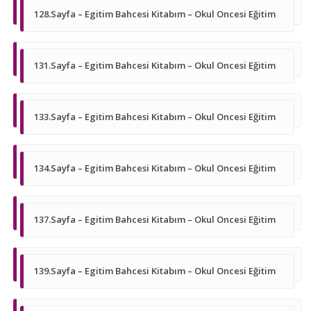
128.Sayfa – Egitim Bahcesi Kitabım – Okul Oncesi Eğitim
131.Sayfa – Egitim Bahcesi Kitabım – Okul Oncesi Eğitim
133.Sayfa – Egitim Bahcesi Kitabım – Okul Oncesi Eğitim
134.Sayfa – Egitim Bahcesi Kitabım – Okul Oncesi Eğitim
137.Sayfa – Egitim Bahcesi Kitabım – Okul Oncesi Eğitim
139.Sayfa – Egitim Bahcesi Kitabım – Okul Oncesi Eğitim