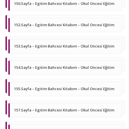
150.Sayfa – Egitim Bahcesi Kitabım – Okul Oncesi Eğitim
152.Sayfa – Egitim Bahcesi Kitabım – Okul Oncesi Eğitim
153.Sayfa – Egitim Bahcesi Kitabım – Okul Oncesi Eğitim
154.Sayfa – Egitim Bahcesi Kitabım – Okul Oncesi Eğitim
155.Sayfa – Egitim Bahcesi Kitabım – Okul Oncesi Eğitim
157.Sayfa – Egitim Bahcesi Kitabım – Okul Oncesi Eğitim