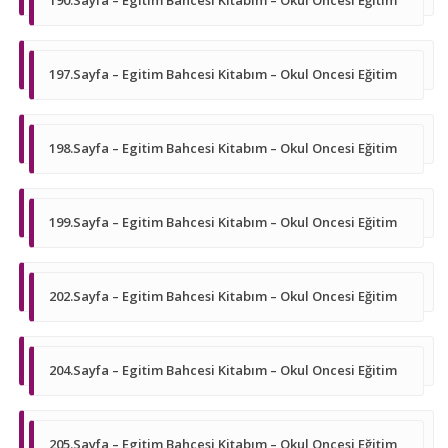
190.Sayfa – Egitim Bahcesi Kitabım – Okul Oncesi Eğitim
197.Sayfa – Egitim Bahcesi Kitabım – Okul Oncesi Eğitim
198.Sayfa – Egitim Bahcesi Kitabım – Okul Oncesi Eğitim
199.Sayfa – Egitim Bahcesi Kitabım – Okul Oncesi Eğitim
202.Sayfa – Egitim Bahcesi Kitabım – Okul Oncesi Eğitim
204.Sayfa – Egitim Bahcesi Kitabım – Okul Oncesi Eğitim
205.Sayfa – Egitim Bahcesi Kitabım – Okul Oncesi Eğitim