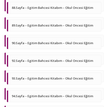
88.Sayfa – Egitim Bahcesi Kitabım – Okul Oncesi Eğitim
89.Sayfa – Egitim Bahcesi Kitabım – Okul Oncesi Eğitim
90.Sayfa – Egitim Bahcesi Kitabım – Okul Oncesi Eğitim
92.Sayfa – Egitim Bahcesi Kitabım – Okul Oncesi Eğitim
93.Sayfa – Egitim Bahcesi Kitabım – Okul Oncesi Eğitim
94.Sayfa – Egitim Bahcesi Kitabım – Okul Oncesi Eğitim