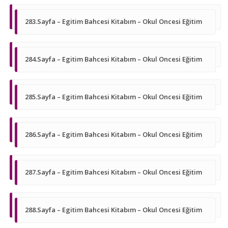
283.Sayfa – Egitim Bahcesi Kitabım – Okul Oncesi Eğitim
284.Sayfa – Egitim Bahcesi Kitabım – Okul Oncesi Eğitim
285.Sayfa – Egitim Bahcesi Kitabım – Okul Oncesi Eğitim
286.Sayfa – Egitim Bahcesi Kitabım – Okul Oncesi Eğitim
287.Sayfa – Egitim Bahcesi Kitabım – Okul Oncesi Eğitim
288.Sayfa – Egitim Bahcesi Kitabım – Okul Oncesi Eğitim