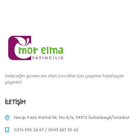
Geleceğin güvencesi olan çocuklar için yayınlar hazırlayan
yayınevi
İLETIŞIM
Necip Fazıl, Kartal Sk. No:4/a, 34912 Sultanbeyli/İstanbul
0216 595 26 67 / 0543 667 35 62