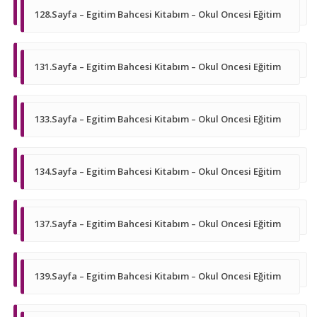
128.Sayfa – Egitim Bahcesi Kitabım – Okul Oncesi Eğitim
131.Sayfa – Egitim Bahcesi Kitabım – Okul Oncesi Eğitim
133.Sayfa – Egitim Bahcesi Kitabım – Okul Oncesi Eğitim
134.Sayfa – Egitim Bahcesi Kitabım – Okul Oncesi Eğitim
137.Sayfa – Egitim Bahcesi Kitabım – Okul Oncesi Eğitim
139.Sayfa – Egitim Bahcesi Kitabım – Okul Oncesi Eğitim