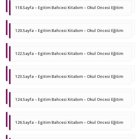
118.Sayfa – Egitim Bahcesi Kitabım – Okul Oncesi Eğitim
120.Sayfa – Egitim Bahcesi Kitabım – Okul Oncesi Eğitim
122.Sayfa – Egitim Bahcesi Kitabım – Okul Oncesi Eğitim
123.Sayfa – Egitim Bahcesi Kitabım – Okul Oncesi Eğitim
124.Sayfa – Egitim Bahcesi Kitabım – Okul Oncesi Eğitim
126.Sayfa – Egitim Bahcesi Kitabım – Okul Oncesi Eğitim