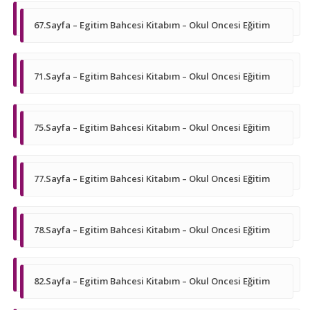
67.Sayfa – Egitim Bahcesi Kitabım – Okul Oncesi Eğitim
71.Sayfa – Egitim Bahcesi Kitabım – Okul Oncesi Eğitim
75.Sayfa – Egitim Bahcesi Kitabım – Okul Oncesi Eğitim
77.Sayfa – Egitim Bahcesi Kitabım – Okul Oncesi Eğitim
78.Sayfa – Egitim Bahcesi Kitabım – Okul Oncesi Eğitim
82.Sayfa – Egitim Bahcesi Kitabım – Okul Oncesi Eğitim