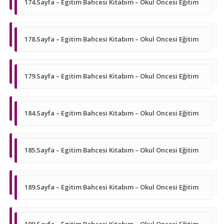
174.Sayfa – Egitim Bahcesi Kitabım – Okul Oncesi Eğitim
178.Sayfa – Egitim Bahcesi Kitabım – Okul Oncesi Eğitim
179.Sayfa – Egitim Bahcesi Kitabım – Okul Oncesi Eğitim
184.Sayfa – Egitim Bahcesi Kitabım – Okul Oncesi Eğitim
185.Sayfa – Egitim Bahcesi Kitabım – Okul Oncesi Eğitim
189.Sayfa – Egitim Bahcesi Kitabım – Okul Oncesi Eğitim