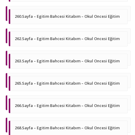
260.Sayfa – Egitim Bahcesi Kitabım – Okul Oncesi Eğitim
262.Sayfa – Egitim Bahcesi Kitabım – Okul Oncesi Eğitim
263.Sayfa – Egitim Bahcesi Kitabım – Okul Oncesi Eğitim
265.Sayfa – Egitim Bahcesi Kitabım – Okul Oncesi Eğitim
266.Sayfa – Egitim Bahcesi Kitabım – Okul Oncesi Eğitim
268.Sayfa – Egitim Bahcesi Kitabım – Okul Oncesi Eğitim