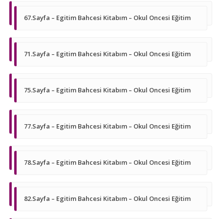
67.Sayfa – Egitim Bahcesi Kitabım – Okul Oncesi Eğitim
71.Sayfa – Egitim Bahcesi Kitabım – Okul Oncesi Eğitim
75.Sayfa – Egitim Bahcesi Kitabım – Okul Oncesi Eğitim
77.Sayfa – Egitim Bahcesi Kitabım – Okul Oncesi Eğitim
78.Sayfa – Egitim Bahcesi Kitabım – Okul Oncesi Eğitim
82.Sayfa – Egitim Bahcesi Kitabım – Okul Oncesi Eğitim