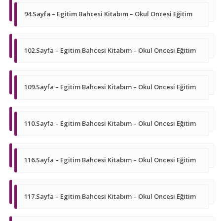
94.Sayfa – Egitim Bahcesi Kitabım – Okul Oncesi Eğitim
102.Sayfa – Egitim Bahcesi Kitabım – Okul Oncesi Eğitim
109.Sayfa – Egitim Bahcesi Kitabım – Okul Oncesi Eğitim
110.Sayfa – Egitim Bahcesi Kitabım – Okul Oncesi Eğitim
116.Sayfa – Egitim Bahcesi Kitabım – Okul Oncesi Eğitim
117.Sayfa – Egitim Bahcesi Kitabım – Okul Oncesi Eğitim