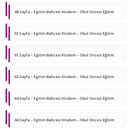
48.Sayfa – Egitim Bahcesi Kitabım – Okul Oncesi Eğitim
55.Sayfa – Egitim Bahcesi Kitabım – Okul Oncesi Eğitim
61.Sayfa – Egitim Bahcesi Kitabım – Okul Oncesi Eğitim
62.Sayfa – Egitim Bahcesi Kitabım – Okul Oncesi Eğitim
64.Sayfa – Egitim Bahcesi Kitabım – Okul Oncesi Eğitim
66.Sayfa – Egitim Bahcesi Kitabım – Okul Oncesi Eğitim