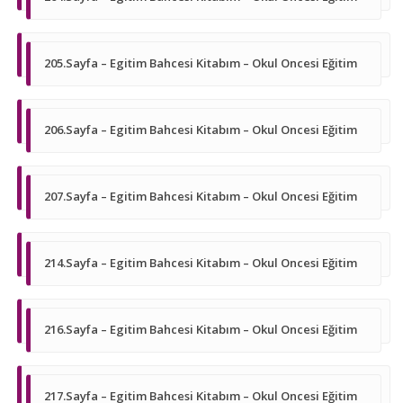
205.Sayfa – Egitim Bahcesi Kitabım – Okul Oncesi Eğitim
206.Sayfa – Egitim Bahcesi Kitabım – Okul Oncesi Eğitim
207.Sayfa – Egitim Bahcesi Kitabım – Okul Oncesi Eğitim
214.Sayfa – Egitim Bahcesi Kitabım – Okul Oncesi Eğitim
216.Sayfa – Egitim Bahcesi Kitabım – Okul Oncesi Eğitim
217.Sayfa – Egitim Bahcesi Kitabım – Okul Oncesi Eğitim