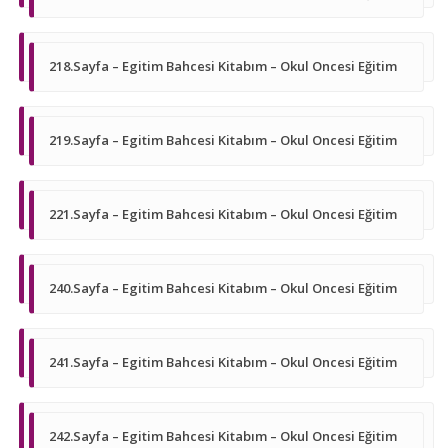
218.Sayfa – Egitim Bahcesi Kitabım – Okul Oncesi Eğitim
219.Sayfa – Egitim Bahcesi Kitabım – Okul Oncesi Eğitim
221.Sayfa – Egitim Bahcesi Kitabım – Okul Oncesi Eğitim
240.Sayfa – Egitim Bahcesi Kitabım – Okul Oncesi Eğitim
241.Sayfa – Egitim Bahcesi Kitabım – Okul Oncesi Eğitim
242.Sayfa – Egitim Bahcesi Kitabım – Okul Oncesi Eğitim