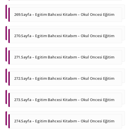
269.Sayfa – Egitim Bahcesi Kitabım – Okul Oncesi Eğitim
270.Sayfa – Egitim Bahcesi Kitabım – Okul Oncesi Eğitim
271.Sayfa – Egitim Bahcesi Kitabım – Okul Oncesi Eğitim
272.Sayfa – Egitim Bahcesi Kitabım – Okul Oncesi Eğitim
273.Sayfa – Egitim Bahcesi Kitabım – Okul Oncesi Eğitim
274.Sayfa – Egitim Bahcesi Kitabım – Okul Oncesi Eğitim