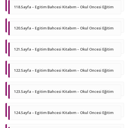
118.Sayfa – Egitim Bahcesi Kitabım – Okul Oncesi Eğitim
120.Sayfa – Egitim Bahcesi Kitabım – Okul Oncesi Eğitim
121.Sayfa – Egitim Bahcesi Kitabım – Okul Oncesi Eğitim
122.Sayfa – Egitim Bahcesi Kitabım – Okul Oncesi Eğitim
123.Sayfa – Egitim Bahcesi Kitabım – Okul Oncesi Eğitim
124.Sayfa – Egitim Bahcesi Kitabım – Okul Oncesi Eğitim