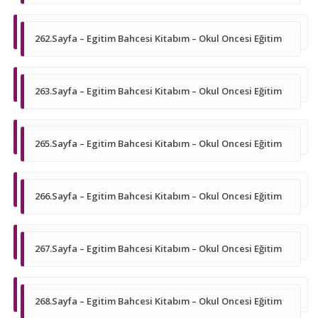
262.Sayfa – Egitim Bahcesi Kitabım – Okul Oncesi Eğitim
263.Sayfa – Egitim Bahcesi Kitabım – Okul Oncesi Eğitim
265.Sayfa – Egitim Bahcesi Kitabım – Okul Oncesi Eğitim
266.Sayfa – Egitim Bahcesi Kitabım – Okul Oncesi Eğitim
267.Sayfa – Egitim Bahcesi Kitabım – Okul Oncesi Eğitim
268.Sayfa – Egitim Bahcesi Kitabım – Okul Oncesi Eğitim