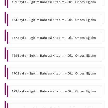
159.Sayfa – Egitim Bahcesi Kitabım – Okul Oncesi Eğitim
164.Sayfa – Egitim Bahcesi Kitabım – Okul Oncesi Eğitim
167.Sayfa – Egitim Bahcesi Kitabım – Okul Oncesi Eğitim
169.Sayfa – Egitim Bahcesi Kitabım – Okul Oncesi Eğitim
170.Sayfa – Egitim Bahcesi Kitabım – Okul Oncesi Eğitim
173.Sayfa – Egitim Bahcesi Kitabım – Okul Oncesi Eğitim