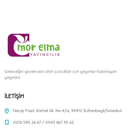
Geleceğin güvencesi olan çocuklar için yayınlar hazırlayan
yayınevi
İLETIŞIM
Necip Fazıl, Kartal Sk. No:4/a, 34912 Sultanbeyli/İstanbul
0216 595 26 67 / 0543 667 35 62