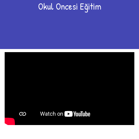
Okul Oncesi Eğitim