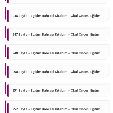
246.Sayfa – Egitim Bahcesi Kitabım – Okul Oncesi Eğitim
247.Sayfa – Egitim Bahcesi Kitabım – Okul Oncesi Eğitim
248.Sayfa – Egitim Bahcesi Kitabım – Okul Oncesi Eğitim
250.Sayfa – Egitim Bahcesi Kitabım – Okul Oncesi Eğitim
251.Sayfa – Egitim Bahcesi Kitabım – Okul Oncesi Eğitim
252.Sayfa – Egitim Bahcesi Kitabım – Okul Oncesi Eğitim