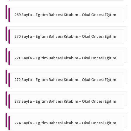
269.Sayfa – Egitim Bahcesi Kitabım – Okul Oncesi Eğitim
270.Sayfa – Egitim Bahcesi Kitabım – Okul Oncesi Eğitim
271.Sayfa – Egitim Bahcesi Kitabım – Okul Oncesi Eğitim
272.Sayfa – Egitim Bahcesi Kitabım – Okul Oncesi Eğitim
273.Sayfa – Egitim Bahcesi Kitabım – Okul Oncesi Eğitim
274.Sayfa – Egitim Bahcesi Kitabım – Okul Oncesi Eğitim