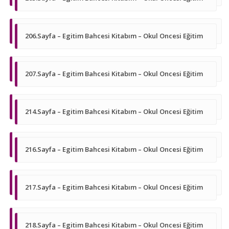
206.Sayfa – Egitim Bahcesi Kitabım – Okul Oncesi Eğitim
207.Sayfa – Egitim Bahcesi Kitabım – Okul Oncesi Eğitim
214.Sayfa – Egitim Bahcesi Kitabım – Okul Oncesi Eğitim
216.Sayfa – Egitim Bahcesi Kitabım – Okul Oncesi Eğitim
217.Sayfa – Egitim Bahcesi Kitabım – Okul Oncesi Eğitim
218.Sayfa – Egitim Bahcesi Kitabım – Okul Oncesi Eğitim