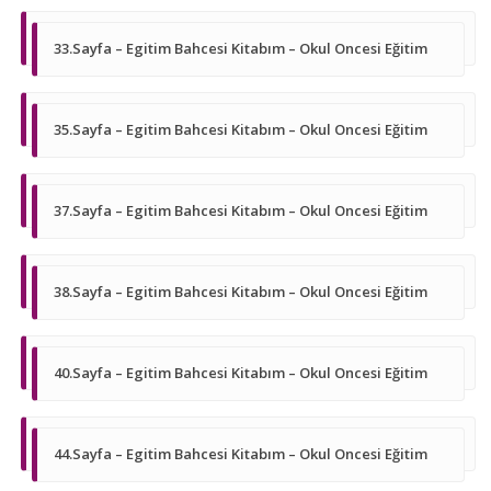
33.Sayfa – Egitim Bahcesi Kitabım – Okul Oncesi Eğitim
35.Sayfa – Egitim Bahcesi Kitabım – Okul Oncesi Eğitim
37.Sayfa – Egitim Bahcesi Kitabım – Okul Oncesi Eğitim
38.Sayfa – Egitim Bahcesi Kitabım – Okul Oncesi Eğitim
40.Sayfa – Egitim Bahcesi Kitabım – Okul Oncesi Eğitim
44.Sayfa – Egitim Bahcesi Kitabım – Okul Oncesi Eğitim