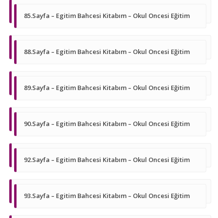
85.Sayfa – Egitim Bahcesi Kitabım – Okul Oncesi Eğitim
88.Sayfa – Egitim Bahcesi Kitabım – Okul Oncesi Eğitim
89.Sayfa – Egitim Bahcesi Kitabım – Okul Oncesi Eğitim
90.Sayfa – Egitim Bahcesi Kitabım – Okul Oncesi Eğitim
92.Sayfa – Egitim Bahcesi Kitabım – Okul Oncesi Eğitim
93.Sayfa – Egitim Bahcesi Kitabım – Okul Oncesi Eğitim