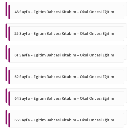
48.Sayfa – Egitim Bahcesi Kitabım – Okul Oncesi Eğitim
55.Sayfa – Egitim Bahcesi Kitabım – Okul Oncesi Eğitim
61.Sayfa – Egitim Bahcesi Kitabım – Okul Oncesi Eğitim
62.Sayfa – Egitim Bahcesi Kitabım – Okul Oncesi Eğitim
64.Sayfa – Egitim Bahcesi Kitabım – Okul Oncesi Eğitim
66.Sayfa – Egitim Bahcesi Kitabım – Okul Oncesi Eğitim