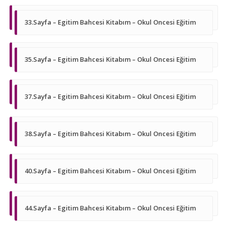
33.Sayfa – Egitim Bahcesi Kitabım – Okul Oncesi Eğitim
35.Sayfa – Egitim Bahcesi Kitabım – Okul Oncesi Eğitim
37.Sayfa – Egitim Bahcesi Kitabım – Okul Oncesi Eğitim
38.Sayfa – Egitim Bahcesi Kitabım – Okul Oncesi Eğitim
40.Sayfa – Egitim Bahcesi Kitabım – Okul Oncesi Eğitim
44.Sayfa – Egitim Bahcesi Kitabım – Okul Oncesi Eğitim