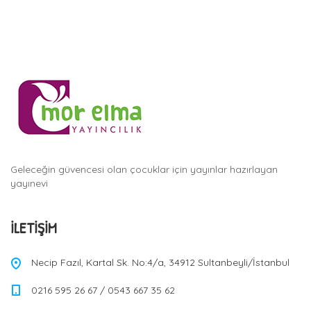
Geleceğin güvencesi olan çocuklar için yayınlar hazırlayan
yayınevi
İLETIŞIM
Necip Fazıl, Kartal Sk. No:4/a, 34912 Sultanbeyli/İstanbul
0216 595 26 67 / 0543 667 35 62