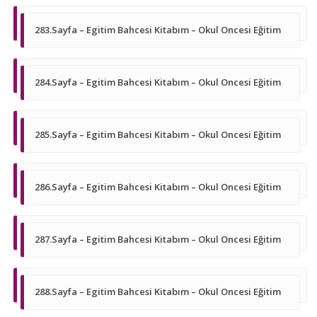
283.Sayfa – Egitim Bahcesi Kitabım – Okul Oncesi Eğitim
284.Sayfa – Egitim Bahcesi Kitabım – Okul Oncesi Eğitim
285.Sayfa – Egitim Bahcesi Kitabım – Okul Oncesi Eğitim
286.Sayfa – Egitim Bahcesi Kitabım – Okul Oncesi Eğitim
287.Sayfa – Egitim Bahcesi Kitabım – Okul Oncesi Eğitim
288.Sayfa – Egitim Bahcesi Kitabım – Okul Oncesi Eğitim