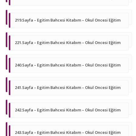
219.Sayfa – Egitim Bahcesi Kitabım – Okul Oncesi Eğitim
221.Sayfa – Egitim Bahcesi Kitabım – Okul Oncesi Eğitim
240.Sayfa – Egitim Bahcesi Kitabım – Okul Oncesi Eğitim
241.Sayfa – Egitim Bahcesi Kitabım – Okul Oncesi Eğitim
242.Sayfa – Egitim Bahcesi Kitabım – Okul Oncesi Eğitim
243.Sayfa – Egitim Bahcesi Kitabım – Okul Oncesi Eğitim