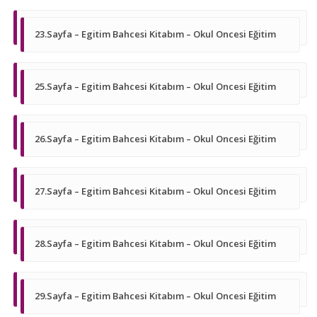
23.Sayfa – Egitim Bahcesi Kitabım – Okul Oncesi Eğitim
25.Sayfa – Egitim Bahcesi Kitabım – Okul Oncesi Eğitim
26.Sayfa – Egitim Bahcesi Kitabım – Okul Oncesi Eğitim
27.Sayfa – Egitim Bahcesi Kitabım – Okul Oncesi Eğitim
28.Sayfa – Egitim Bahcesi Kitabım – Okul Oncesi Eğitim
29.Sayfa – Egitim Bahcesi Kitabım – Okul Oncesi Eğitim