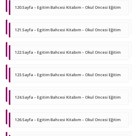
120.Sayfa – Egitim Bahcesi Kitabım – Okul Oncesi Eğitim
121.Sayfa – Egitim Bahcesi Kitabım – Okul Oncesi Eğitim
122.Sayfa – Egitim Bahcesi Kitabım – Okul Oncesi Eğitim
123.Sayfa – Egitim Bahcesi Kitabım – Okul Oncesi Eğitim
124.Sayfa – Egitim Bahcesi Kitabım – Okul Oncesi Eğitim
126.Sayfa – Egitim Bahcesi Kitabım – Okul Oncesi Eğitim