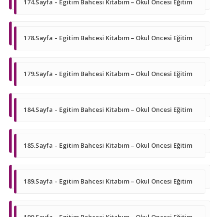
174.Sayfa – Egitim Bahcesi Kitabım – Okul Oncesi Eğitim
178.Sayfa – Egitim Bahcesi Kitabım – Okul Oncesi Eğitim
179.Sayfa – Egitim Bahcesi Kitabım – Okul Oncesi Eğitim
184.Sayfa – Egitim Bahcesi Kitabım – Okul Oncesi Eğitim
185.Sayfa – Egitim Bahcesi Kitabım – Okul Oncesi Eğitim
189.Sayfa – Egitim Bahcesi Kitabım – Okul Oncesi Eğitim