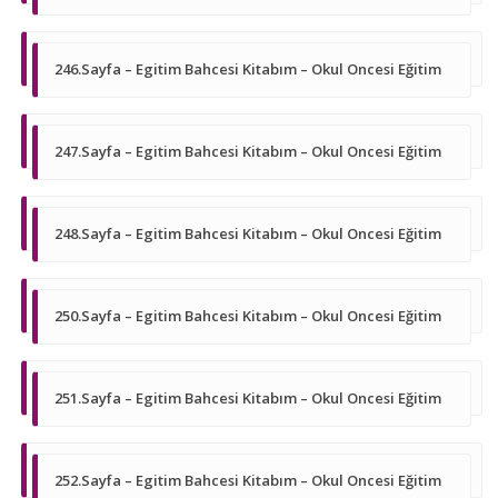
246.Sayfa – Egitim Bahcesi Kitabım – Okul Oncesi Eğitim
247.Sayfa – Egitim Bahcesi Kitabım – Okul Oncesi Eğitim
248.Sayfa – Egitim Bahcesi Kitabım – Okul Oncesi Eğitim
250.Sayfa – Egitim Bahcesi Kitabım – Okul Oncesi Eğitim
251.Sayfa – Egitim Bahcesi Kitabım – Okul Oncesi Eğitim
252.Sayfa – Egitim Bahcesi Kitabım – Okul Oncesi Eğitim