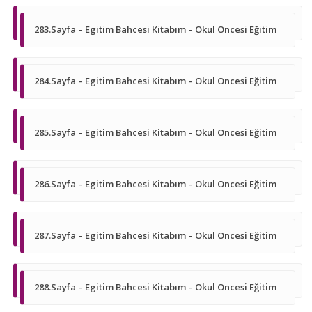
283.Sayfa – Egitim Bahcesi Kitabım – Okul Oncesi Eğitim
284.Sayfa – Egitim Bahcesi Kitabım – Okul Oncesi Eğitim
285.Sayfa – Egitim Bahcesi Kitabım – Okul Oncesi Eğitim
286.Sayfa – Egitim Bahcesi Kitabım – Okul Oncesi Eğitim
287.Sayfa – Egitim Bahcesi Kitabım – Okul Oncesi Eğitim
288.Sayfa – Egitim Bahcesi Kitabım – Okul Oncesi Eğitim