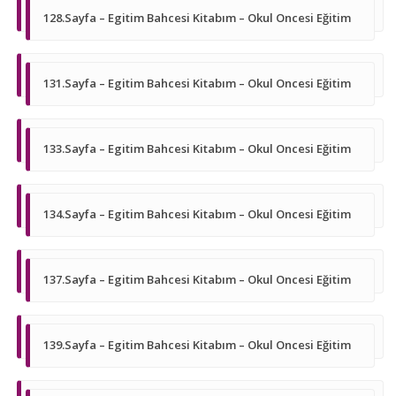
128.Sayfa – Egitim Bahcesi Kitabım – Okul Oncesi Eğitim
131.Sayfa – Egitim Bahcesi Kitabım – Okul Oncesi Eğitim
133.Sayfa – Egitim Bahcesi Kitabım – Okul Oncesi Eğitim
134.Sayfa – Egitim Bahcesi Kitabım – Okul Oncesi Eğitim
137.Sayfa – Egitim Bahcesi Kitabım – Okul Oncesi Eğitim
139.Sayfa – Egitim Bahcesi Kitabım – Okul Oncesi Eğitim