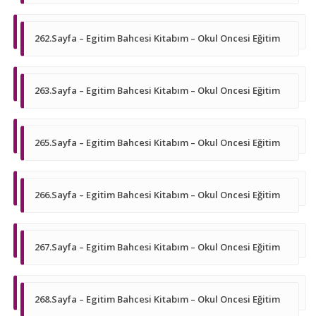
262.Sayfa – Egitim Bahcesi Kitabım – Okul Oncesi Eğitim
263.Sayfa – Egitim Bahcesi Kitabım – Okul Oncesi Eğitim
265.Sayfa – Egitim Bahcesi Kitabım – Okul Oncesi Eğitim
266.Sayfa – Egitim Bahcesi Kitabım – Okul Oncesi Eğitim
267.Sayfa – Egitim Bahcesi Kitabım – Okul Oncesi Eğitim
268.Sayfa – Egitim Bahcesi Kitabım – Okul Oncesi Eğitim