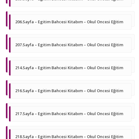
206.Sayfa – Egitim Bahcesi Kitabım – Okul Oncesi Eğitim
207.Sayfa – Egitim Bahcesi Kitabım – Okul Oncesi Eğitim
214.Sayfa – Egitim Bahcesi Kitabım – Okul Oncesi Eğitim
216.Sayfa – Egitim Bahcesi Kitabım – Okul Oncesi Eğitim
217.Sayfa – Egitim Bahcesi Kitabım – Okul Oncesi Eğitim
218.Sayfa – Egitim Bahcesi Kitabım – Okul Oncesi Eğitim