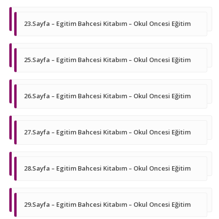
23.Sayfa – Egitim Bahcesi Kitabım – Okul Oncesi Eğitim
25.Sayfa – Egitim Bahcesi Kitabım – Okul Oncesi Eğitim
26.Sayfa – Egitim Bahcesi Kitabım – Okul Oncesi Eğitim
27.Sayfa – Egitim Bahcesi Kitabım – Okul Oncesi Eğitim
28.Sayfa – Egitim Bahcesi Kitabım – Okul Oncesi Eğitim
29.Sayfa – Egitim Bahcesi Kitabım – Okul Oncesi Eğitim