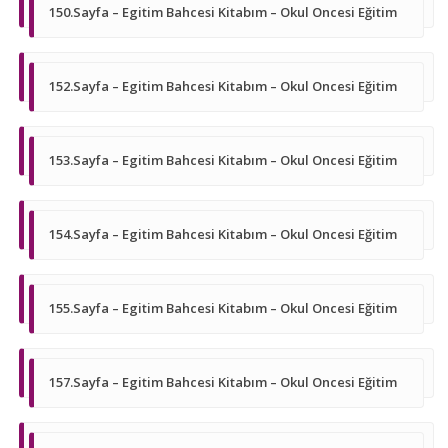
150.Sayfa – Egitim Bahcesi Kitabım – Okul Oncesi Eğitim
152.Sayfa – Egitim Bahcesi Kitabım – Okul Oncesi Eğitim
153.Sayfa – Egitim Bahcesi Kitabım – Okul Oncesi Eğitim
154.Sayfa – Egitim Bahcesi Kitabım – Okul Oncesi Eğitim
155.Sayfa – Egitim Bahcesi Kitabım – Okul Oncesi Eğitim
157.Sayfa – Egitim Bahcesi Kitabım – Okul Oncesi Eğitim