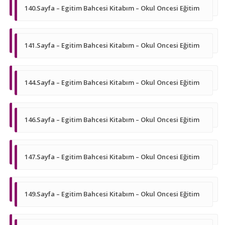
140.Sayfa – Egitim Bahcesi Kitabım – Okul Oncesi Eğitim
141.Sayfa – Egitim Bahcesi Kitabım – Okul Oncesi Eğitim
144.Sayfa – Egitim Bahcesi Kitabım – Okul Oncesi Eğitim
146.Sayfa – Egitim Bahcesi Kitabım – Okul Oncesi Eğitim
147.Sayfa – Egitim Bahcesi Kitabım – Okul Oncesi Eğitim
149.Sayfa – Egitim Bahcesi Kitabım – Okul Oncesi Eğitim