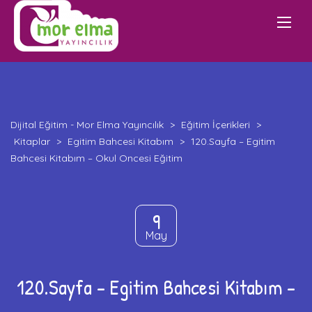
Dijital Eğitim - Mor Elma Yayıncılık
>
Eğitim İçerikleri
>
Kitaplar
>
Egitim Bahcesi Kitabım
>
120.Sayfa – Egitim
Bahcesi Kitabım – Okul Oncesi Eğitim
9
May
120.Sayfa – Egitim Bahcesi Kitabım –