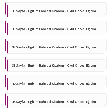
33.Sayfa – Egitim Bahcesi Kitabım – Okul Oncesi Eğitim
35.Sayfa – Egitim Bahcesi Kitabım – Okul Oncesi Eğitim
37.Sayfa – Egitim Bahcesi Kitabım – Okul Oncesi Eğitim
38.Sayfa – Egitim Bahcesi Kitabım – Okul Oncesi Eğitim
40.Sayfa – Egitim Bahcesi Kitabım – Okul Oncesi Eğitim
44.Sayfa – Egitim Bahcesi Kitabım – Okul Oncesi Eğitim