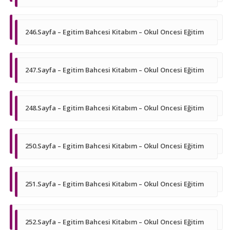
246.Sayfa – Egitim Bahcesi Kitabım – Okul Oncesi Eğitim
247.Sayfa – Egitim Bahcesi Kitabım – Okul Oncesi Eğitim
248.Sayfa – Egitim Bahcesi Kitabım – Okul Oncesi Eğitim
250.Sayfa – Egitim Bahcesi Kitabım – Okul Oncesi Eğitim
251.Sayfa – Egitim Bahcesi Kitabım – Okul Oncesi Eğitim
252.Sayfa – Egitim Bahcesi Kitabım – Okul Oncesi Eğitim