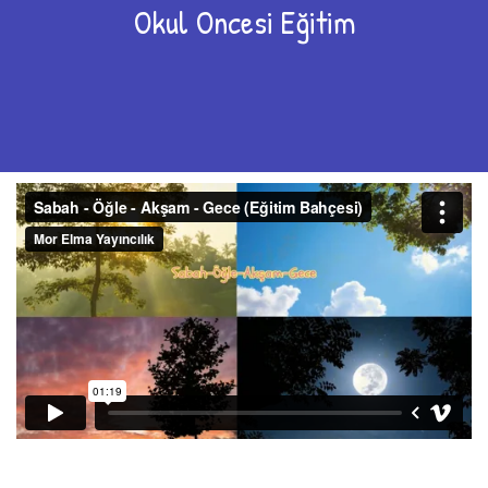
Okul Oncesi Eğitim