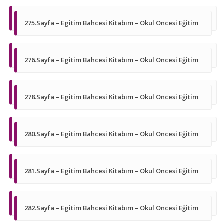
275.Sayfa – Egitim Bahcesi Kitabım – Okul Oncesi Eğitim
276.Sayfa – Egitim Bahcesi Kitabım – Okul Oncesi Eğitim
278.Sayfa – Egitim Bahcesi Kitabım – Okul Oncesi Eğitim
280.Sayfa – Egitim Bahcesi Kitabım – Okul Oncesi Eğitim
281.Sayfa – Egitim Bahcesi Kitabım – Okul Oncesi Eğitim
282.Sayfa – Egitim Bahcesi Kitabım – Okul Oncesi Eğitim