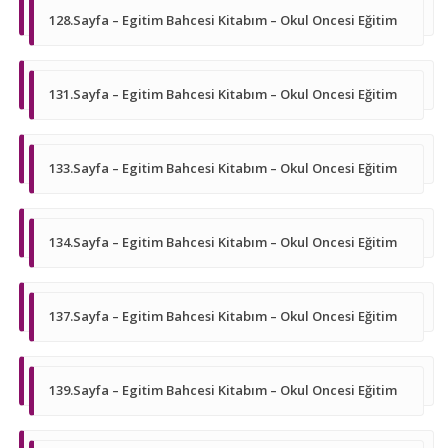
128.Sayfa – Egitim Bahcesi Kitabım – Okul Oncesi Eğitim
131.Sayfa – Egitim Bahcesi Kitabım – Okul Oncesi Eğitim
133.Sayfa – Egitim Bahcesi Kitabım – Okul Oncesi Eğitim
134.Sayfa – Egitim Bahcesi Kitabım – Okul Oncesi Eğitim
137.Sayfa – Egitim Bahcesi Kitabım – Okul Oncesi Eğitim
139.Sayfa – Egitim Bahcesi Kitabım – Okul Oncesi Eğitim