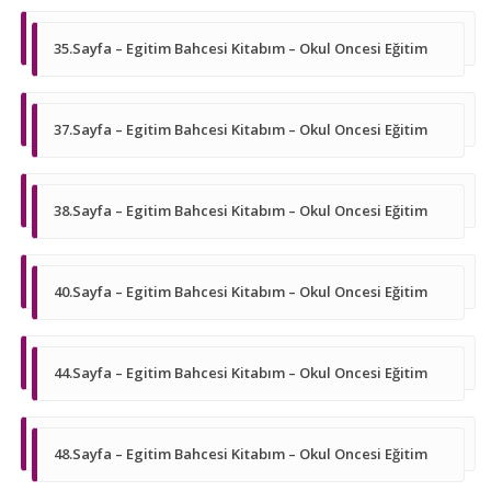
35.Sayfa – Egitim Bahcesi Kitabım – Okul Oncesi Eğitim
37.Sayfa – Egitim Bahcesi Kitabım – Okul Oncesi Eğitim
38.Sayfa – Egitim Bahcesi Kitabım – Okul Oncesi Eğitim
40.Sayfa – Egitim Bahcesi Kitabım – Okul Oncesi Eğitim
44.Sayfa – Egitim Bahcesi Kitabım – Okul Oncesi Eğitim
48.Sayfa – Egitim Bahcesi Kitabım – Okul Oncesi Eğitim