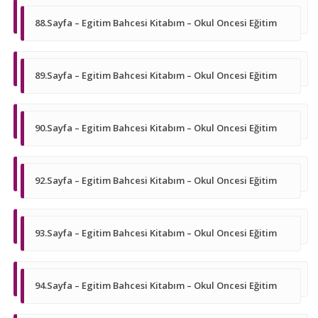
88.Sayfa – Egitim Bahcesi Kitabım – Okul Oncesi Eğitim
89.Sayfa – Egitim Bahcesi Kitabım – Okul Oncesi Eğitim
90.Sayfa – Egitim Bahcesi Kitabım – Okul Oncesi Eğitim
92.Sayfa – Egitim Bahcesi Kitabım – Okul Oncesi Eğitim
93.Sayfa – Egitim Bahcesi Kitabım – Okul Oncesi Eğitim
94.Sayfa – Egitim Bahcesi Kitabım – Okul Oncesi Eğitim