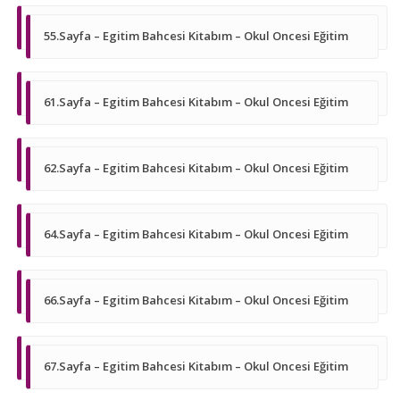
55.Sayfa – Egitim Bahcesi Kitabım – Okul Oncesi Eğitim
61.Sayfa – Egitim Bahcesi Kitabım – Okul Oncesi Eğitim
62.Sayfa – Egitim Bahcesi Kitabım – Okul Oncesi Eğitim
64.Sayfa – Egitim Bahcesi Kitabım – Okul Oncesi Eğitim
66.Sayfa – Egitim Bahcesi Kitabım – Okul Oncesi Eğitim
67.Sayfa – Egitim Bahcesi Kitabım – Okul Oncesi Eğitim