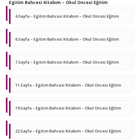
Egitim Bahcesi Kitabım – Okul Oncesi Eğitim
4.Sayfa – Egitim Bahcesi Kitabım – Okul Oncesi Eğitim
6.Sayfa – Egitim Bahcesi Kitabım – Okul Oncesi Eğitim
7.Sayfa – Egitim Bahcesi Kitabım – Okul Oncesi Eğitim
11.Sayfa – Egitim Bahcesi Kitabım – Okul Oncesi Eğitim
19.Sayfa – Egitim Bahcesi Kitabım – Okul Oncesi Eğitim
22.Sayfa – Egitim Bahcesi Kitabım – Okul Oncesi Eğitim