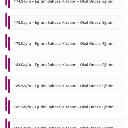
174.Sayfa – Egitim Bahcesi Kitabım – Okul Oncesi Eğitim
178.Sayfa – Egitim Bahcesi Kitabım – Okul Oncesi Eğitim
179.Sayfa – Egitim Bahcesi Kitabım – Okul Oncesi Eğitim
184.Sayfa – Egitim Bahcesi Kitabım – Okul Oncesi Eğitim
185.Sayfa – Egitim Bahcesi Kitabım – Okul Oncesi Eğitim
189.Sayfa – Egitim Bahcesi Kitabım – Okul Oncesi Eğitim