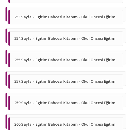
253.Sayfa – Egitim Bahcesi Kitabım – Okul Oncesi Eğitim
254.Sayfa – Egitim Bahcesi Kitabım – Okul Oncesi Eğitim
255.Sayfa – Egitim Bahcesi Kitabım – Okul Oncesi Eğitim
257.Sayfa – Egitim Bahcesi Kitabım – Okul Oncesi Eğitim
259.Sayfa – Egitim Bahcesi Kitabım – Okul Oncesi Eğitim
260.Sayfa – Egitim Bahcesi Kitabım – Okul Oncesi Eğitim