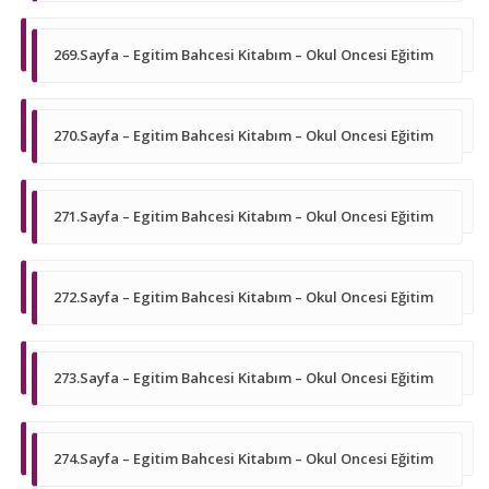
269.Sayfa – Egitim Bahcesi Kitabım – Okul Oncesi Eğitim
270.Sayfa – Egitim Bahcesi Kitabım – Okul Oncesi Eğitim
271.Sayfa – Egitim Bahcesi Kitabım – Okul Oncesi Eğitim
272.Sayfa – Egitim Bahcesi Kitabım – Okul Oncesi Eğitim
273.Sayfa – Egitim Bahcesi Kitabım – Okul Oncesi Eğitim
274.Sayfa – Egitim Bahcesi Kitabım – Okul Oncesi Eğitim