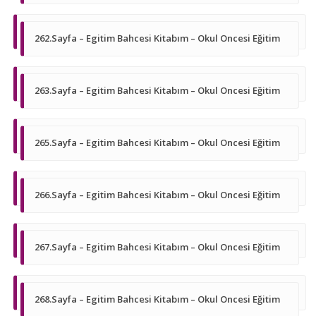
262.Sayfa – Egitim Bahcesi Kitabım – Okul Oncesi Eğitim
263.Sayfa – Egitim Bahcesi Kitabım – Okul Oncesi Eğitim
265.Sayfa – Egitim Bahcesi Kitabım – Okul Oncesi Eğitim
266.Sayfa – Egitim Bahcesi Kitabım – Okul Oncesi Eğitim
267.Sayfa – Egitim Bahcesi Kitabım – Okul Oncesi Eğitim
268.Sayfa – Egitim Bahcesi Kitabım – Okul Oncesi Eğitim