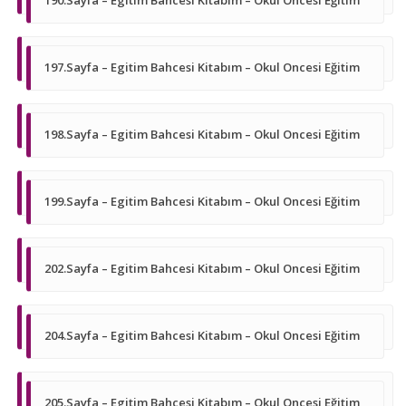
190.Sayfa – Egitim Bahcesi Kitabım – Okul Oncesi Eğitim
197.Sayfa – Egitim Bahcesi Kitabım – Okul Oncesi Eğitim
198.Sayfa – Egitim Bahcesi Kitabım – Okul Oncesi Eğitim
199.Sayfa – Egitim Bahcesi Kitabım – Okul Oncesi Eğitim
202.Sayfa – Egitim Bahcesi Kitabım – Okul Oncesi Eğitim
204.Sayfa – Egitim Bahcesi Kitabım – Okul Oncesi Eğitim
205.Sayfa – Egitim Bahcesi Kitabım – Okul Oncesi Eğitim