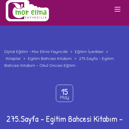
Dijital Eğitim - Mor Elma Yayıncılık
>
Eğitim İçerikleri
>
Kitaplar
>
Egitim Bahcesi Kitabım
>
275.Sayfa – Egitim
Bahcesi Kitabım – Okul Oncesi Eğitim
15
May
275.Sayfa – Egitim Bahcesi Kitabım –