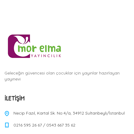
Geleceğin güvencesi olan çocuklar için yayınlar hazırlayan
yayınevi
İLETIŞIM
Necip Fazıl, Kartal Sk. No:4/a, 34912 Sultanbeyli/İstanbul
0216 595 26 67 / 0543 667 35 62