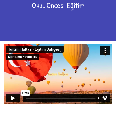
Okul Oncesi Eğitim