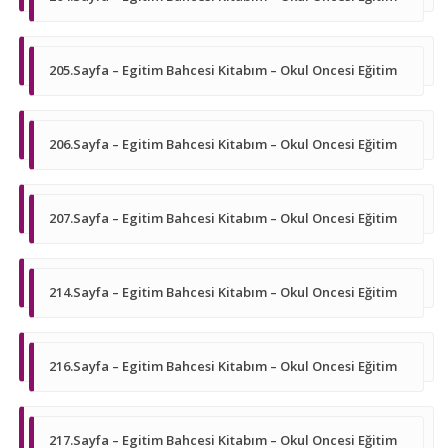
205.Sayfa – Egitim Bahcesi Kitabım – Okul Oncesi Eğitim
206.Sayfa – Egitim Bahcesi Kitabım – Okul Oncesi Eğitim
207.Sayfa – Egitim Bahcesi Kitabım – Okul Oncesi Eğitim
214.Sayfa – Egitim Bahcesi Kitabım – Okul Oncesi Eğitim
216.Sayfa – Egitim Bahcesi Kitabım – Okul Oncesi Eğitim
217.Sayfa – Egitim Bahcesi Kitabım – Okul Oncesi Eğitim