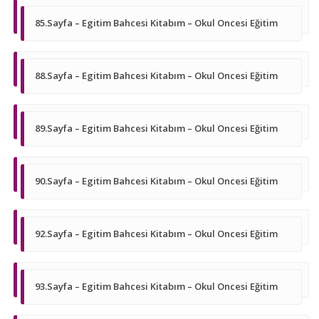
85.Sayfa – Egitim Bahcesi Kitabım – Okul Oncesi Eğitim
88.Sayfa – Egitim Bahcesi Kitabım – Okul Oncesi Eğitim
89.Sayfa – Egitim Bahcesi Kitabım – Okul Oncesi Eğitim
90.Sayfa – Egitim Bahcesi Kitabım – Okul Oncesi Eğitim
92.Sayfa – Egitim Bahcesi Kitabım – Okul Oncesi Eğitim
93.Sayfa – Egitim Bahcesi Kitabım – Okul Oncesi Eğitim