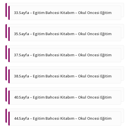
33.Sayfa – Egitim Bahcesi Kitabım – Okul Oncesi Eğitim
35.Sayfa – Egitim Bahcesi Kitabım – Okul Oncesi Eğitim
37.Sayfa – Egitim Bahcesi Kitabım – Okul Oncesi Eğitim
38.Sayfa – Egitim Bahcesi Kitabım – Okul Oncesi Eğitim
40.Sayfa – Egitim Bahcesi Kitabım – Okul Oncesi Eğitim
44.Sayfa – Egitim Bahcesi Kitabım – Okul Oncesi Eğitim