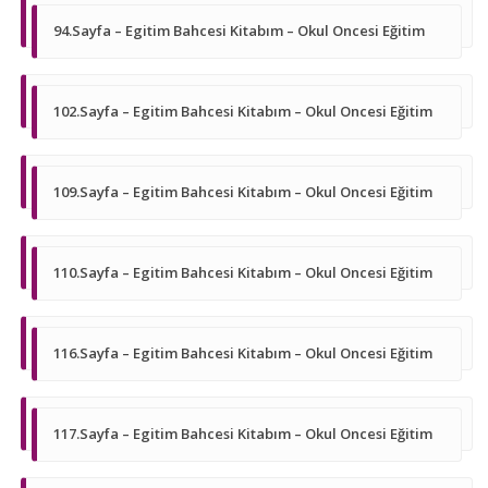
94.Sayfa – Egitim Bahcesi Kitabım – Okul Oncesi Eğitim
102.Sayfa – Egitim Bahcesi Kitabım – Okul Oncesi Eğitim
109.Sayfa – Egitim Bahcesi Kitabım – Okul Oncesi Eğitim
110.Sayfa – Egitim Bahcesi Kitabım – Okul Oncesi Eğitim
116.Sayfa – Egitim Bahcesi Kitabım – Okul Oncesi Eğitim
117.Sayfa – Egitim Bahcesi Kitabım – Okul Oncesi Eğitim