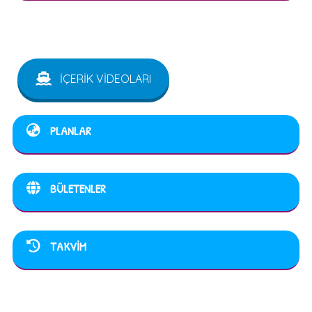
İÇERİK VİDEOLARI
PLANLAR
BÜLETENLER
TAKVİM