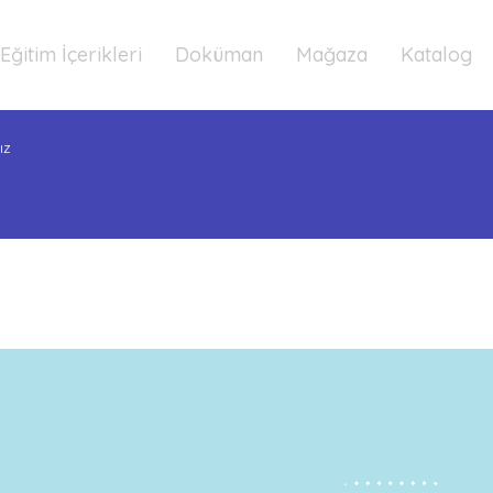
Eğitim İçerikleri
Doküman
Mağaza
Katalog
ız