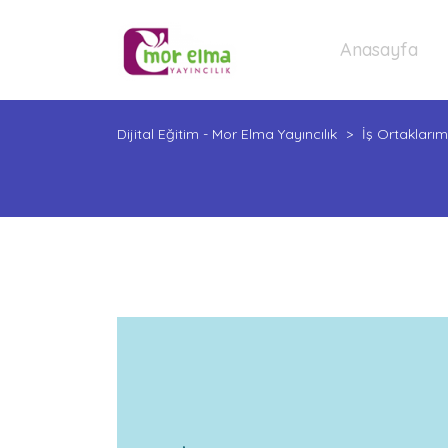
Anasayfa
Dijital Eğitim - Mor Elma Yayıncılık
>
İş Ortaklarım