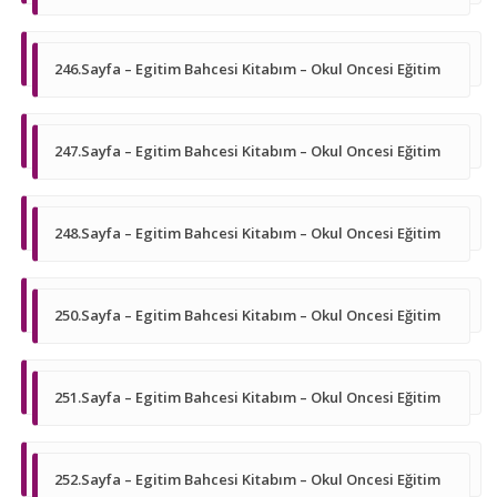
246.Sayfa – Egitim Bahcesi Kitabım – Okul Oncesi Eğitim
247.Sayfa – Egitim Bahcesi Kitabım – Okul Oncesi Eğitim
248.Sayfa – Egitim Bahcesi Kitabım – Okul Oncesi Eğitim
250.Sayfa – Egitim Bahcesi Kitabım – Okul Oncesi Eğitim
251.Sayfa – Egitim Bahcesi Kitabım – Okul Oncesi Eğitim
252.Sayfa – Egitim Bahcesi Kitabım – Okul Oncesi Eğitim