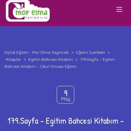
Dijital Eğitim - Mor Elma Yayıncılık
>
Eğitim İçerikleri
>
Kitaplar
>
Egitim Bahcesi Kitabım
>
179.Sayfa – Egitim
Bahcesi Kitabım – Okul Oncesi Eğitim
9
May
179.Sayfa – Egitim Bahcesi Kitabım –