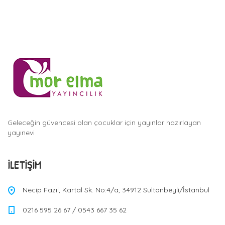
Geleceğin güvencesi olan çocuklar için yayınlar hazırlayan
yayınevi
İLETIŞIM
Necip Fazıl, Kartal Sk. No:4/a, 34912 Sultanbeyli/İstanbul
0216 595 26 67 / 0543 667 35 62