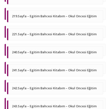
219.Sayfa – Egitim Bahcesi Kitabım – Okul Oncesi Eğitim
221.Sayfa – Egitim Bahcesi Kitabım – Okul Oncesi Eğitim
240.Sayfa – Egitim Bahcesi Kitabım – Okul Oncesi Eğitim
241.Sayfa – Egitim Bahcesi Kitabım – Okul Oncesi Eğitim
242.Sayfa – Egitim Bahcesi Kitabım – Okul Oncesi Eğitim
243.Sayfa – Egitim Bahcesi Kitabım – Okul Oncesi Eğitim