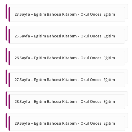
23.Sayfa – Egitim Bahcesi Kitabım – Okul Oncesi Eğitim
25.Sayfa – Egitim Bahcesi Kitabım – Okul Oncesi Eğitim
26.Sayfa – Egitim Bahcesi Kitabım – Okul Oncesi Eğitim
27.Sayfa – Egitim Bahcesi Kitabım – Okul Oncesi Eğitim
28.Sayfa – Egitim Bahcesi Kitabım – Okul Oncesi Eğitim
29.Sayfa – Egitim Bahcesi Kitabım – Okul Oncesi Eğitim