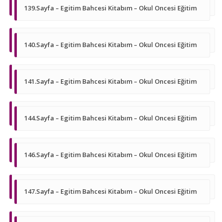
139.Sayfa – Egitim Bahcesi Kitabım – Okul Oncesi Eğitim
140.Sayfa – Egitim Bahcesi Kitabım – Okul Oncesi Eğitim
141.Sayfa – Egitim Bahcesi Kitabım – Okul Oncesi Eğitim
144.Sayfa – Egitim Bahcesi Kitabım – Okul Oncesi Eğitim
146.Sayfa – Egitim Bahcesi Kitabım – Okul Oncesi Eğitim
147.Sayfa – Egitim Bahcesi Kitabım – Okul Oncesi Eğitim