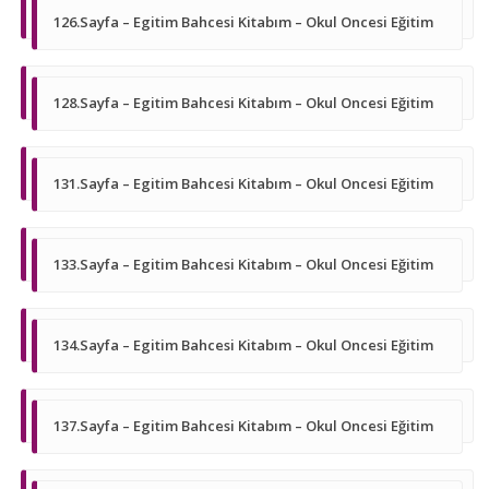
126.Sayfa – Egitim Bahcesi Kitabım – Okul Oncesi Eğitim
128.Sayfa – Egitim Bahcesi Kitabım – Okul Oncesi Eğitim
131.Sayfa – Egitim Bahcesi Kitabım – Okul Oncesi Eğitim
133.Sayfa – Egitim Bahcesi Kitabım – Okul Oncesi Eğitim
134.Sayfa – Egitim Bahcesi Kitabım – Okul Oncesi Eğitim
137.Sayfa – Egitim Bahcesi Kitabım – Okul Oncesi Eğitim