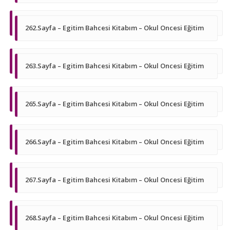
262.Sayfa – Egitim Bahcesi Kitabım – Okul Oncesi Eğitim
263.Sayfa – Egitim Bahcesi Kitabım – Okul Oncesi Eğitim
265.Sayfa – Egitim Bahcesi Kitabım – Okul Oncesi Eğitim
266.Sayfa – Egitim Bahcesi Kitabım – Okul Oncesi Eğitim
267.Sayfa – Egitim Bahcesi Kitabım – Okul Oncesi Eğitim
268.Sayfa – Egitim Bahcesi Kitabım – Okul Oncesi Eğitim