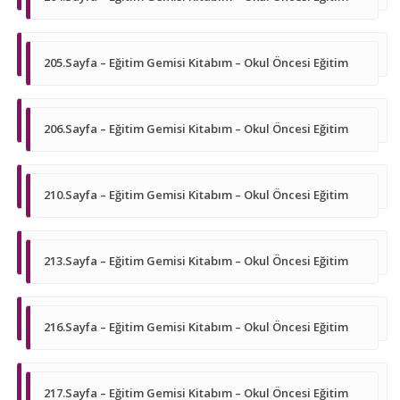
205.Sayfa – Eğitim Gemisi Kitabım – Okul Öncesi Eğitim
206.Sayfa – Eğitim Gemisi Kitabım – Okul Öncesi Eğitim
210.Sayfa – Eğitim Gemisi Kitabım – Okul Öncesi Eğitim
213.Sayfa – Eğitim Gemisi Kitabım – Okul Öncesi Eğitim
216.Sayfa – Eğitim Gemisi Kitabım – Okul Öncesi Eğitim
217.Sayfa – Eğitim Gemisi Kitabım – Okul Öncesi Eğitim