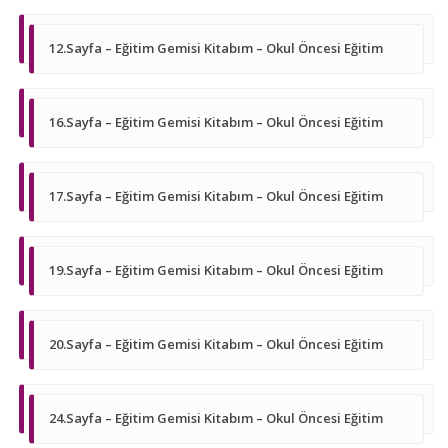
12.Sayfa – Eğitim Gemisi Kitabım – Okul Öncesi Eğitim
16.Sayfa – Eğitim Gemisi Kitabım – Okul Öncesi Eğitim
17.Sayfa – Eğitim Gemisi Kitabım – Okul Öncesi Eğitim
19.Sayfa – Eğitim Gemisi Kitabım – Okul Öncesi Eğitim
20.Sayfa – Eğitim Gemisi Kitabım – Okul Öncesi Eğitim
24.Sayfa – Eğitim Gemisi Kitabım – Okul Öncesi Eğitim