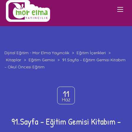
Dijital Eğitim - Mor Elma Yayıncılık
>
Eğitim İçerikleri
>
Kitaplar
>
Eğitim Gemisi
>
91.Sayfa – Eğitim Gemisi Kitabım
– Okul Öncesi Eğitim
11
Haz
91.Sayfa – Eğitim Gemisi Kitabım –