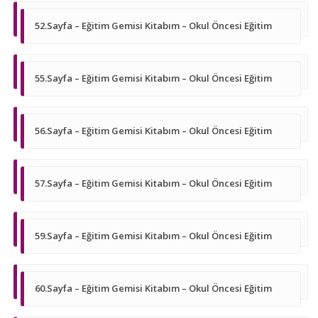
52.Sayfa – Eğitim Gemisi Kitabım – Okul Öncesi Eğitim
55.Sayfa – Eğitim Gemisi Kitabım – Okul Öncesi Eğitim
56.Sayfa – Eğitim Gemisi Kitabım – Okul Öncesi Eğitim
57.Sayfa – Eğitim Gemisi Kitabım – Okul Öncesi Eğitim
59.Sayfa – Eğitim Gemisi Kitabım – Okul Öncesi Eğitim
60.Sayfa – Eğitim Gemisi Kitabım – Okul Öncesi Eğitim