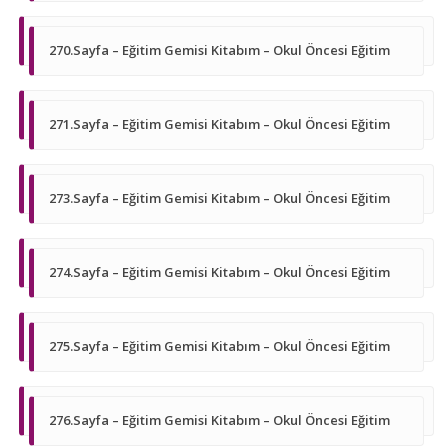
270.Sayfa – Eğitim Gemisi Kitabım – Okul Öncesi Eğitim
271.Sayfa – Eğitim Gemisi Kitabım – Okul Öncesi Eğitim
273.Sayfa – Eğitim Gemisi Kitabım – Okul Öncesi Eğitim
274.Sayfa – Eğitim Gemisi Kitabım – Okul Öncesi Eğitim
275.Sayfa – Eğitim Gemisi Kitabım – Okul Öncesi Eğitim
276.Sayfa – Eğitim Gemisi Kitabım – Okul Öncesi Eğitim