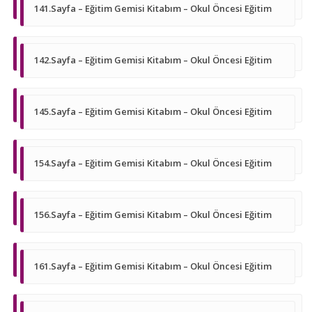
141.Sayfa – Eğitim Gemisi Kitabım – Okul Öncesi Eğitim
142.Sayfa – Eğitim Gemisi Kitabım – Okul Öncesi Eğitim
145.Sayfa – Eğitim Gemisi Kitabım – Okul Öncesi Eğitim
154.Sayfa – Eğitim Gemisi Kitabım – Okul Öncesi Eğitim
156.Sayfa – Eğitim Gemisi Kitabım – Okul Öncesi Eğitim
161.Sayfa – Eğitim Gemisi Kitabım – Okul Öncesi Eğitim