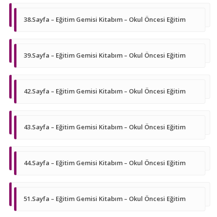
38.Sayfa – Eğitim Gemisi Kitabım – Okul Öncesi Eğitim
39.Sayfa – Eğitim Gemisi Kitabım – Okul Öncesi Eğitim
42.Sayfa – Eğitim Gemisi Kitabım – Okul Öncesi Eğitim
43.Sayfa – Eğitim Gemisi Kitabım – Okul Öncesi Eğitim
44.Sayfa – Eğitim Gemisi Kitabım – Okul Öncesi Eğitim
51.Sayfa – Eğitim Gemisi Kitabım – Okul Öncesi Eğitim