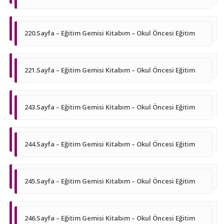
220.Sayfa – Eğitim Gemisi Kitabım – Okul Öncesi Eğitim
221.Sayfa – Eğitim Gemisi Kitabım – Okul Öncesi Eğitim
243.Sayfa – Eğitim Gemisi Kitabım – Okul Öncesi Eğitim
244.Sayfa – Eğitim Gemisi Kitabım – Okul Öncesi Eğitim
245.Sayfa – Eğitim Gemisi Kitabım – Okul Öncesi Eğitim
246.Sayfa – Eğitim Gemisi Kitabım – Okul Öncesi Eğitim