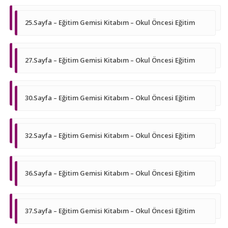
25.Sayfa – Eğitim Gemisi Kitabım – Okul Öncesi Eğitim
27.Sayfa – Eğitim Gemisi Kitabım – Okul Öncesi Eğitim
30.Sayfa – Eğitim Gemisi Kitabım – Okul Öncesi Eğitim
32.Sayfa – Eğitim Gemisi Kitabım – Okul Öncesi Eğitim
36.Sayfa – Eğitim Gemisi Kitabım – Okul Öncesi Eğitim
37.Sayfa – Eğitim Gemisi Kitabım – Okul Öncesi Eğitim