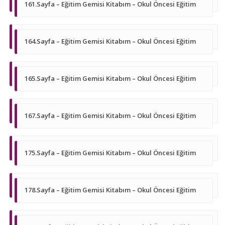
161.Sayfa – Eğitim Gemisi Kitabım – Okul Öncesi Eğitim
164.Sayfa – Eğitim Gemisi Kitabım – Okul Öncesi Eğitim
165.Sayfa – Eğitim Gemisi Kitabım – Okul Öncesi Eğitim
167.Sayfa – Eğitim Gemisi Kitabım – Okul Öncesi Eğitim
175.Sayfa – Eğitim Gemisi Kitabım – Okul Öncesi Eğitim
178.Sayfa – Eğitim Gemisi Kitabım – Okul Öncesi Eğitim