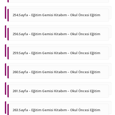
254.Sayfa – Eğitim Gemisi Kitabım – Okul Öncesi Eğitim
256.Sayfa – Eğitim Gemisi Kitabım – Okul Öncesi Eğitim
259.Sayfa – Eğitim Gemisi Kitabım – Okul Öncesi Eğitim
260.Sayfa – Eğitim Gemisi Kitabım – Okul Öncesi Eğitim
261.Sayfa – Eğitim Gemisi Kitabım – Okul Öncesi Eğitim
263.Sayfa – Eğitim Gemisi Kitabım – Okul Öncesi Eğitim