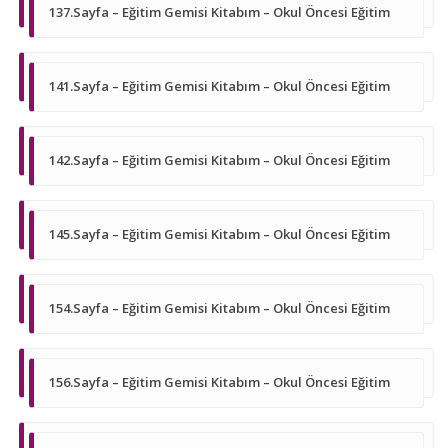
137.Sayfa – Eğitim Gemisi Kitabım – Okul Öncesi Eğitim
141.Sayfa – Eğitim Gemisi Kitabım – Okul Öncesi Eğitim
142.Sayfa – Eğitim Gemisi Kitabım – Okul Öncesi Eğitim
145.Sayfa – Eğitim Gemisi Kitabım – Okul Öncesi Eğitim
154.Sayfa – Eğitim Gemisi Kitabım – Okul Öncesi Eğitim
156.Sayfa – Eğitim Gemisi Kitabım – Okul Öncesi Eğitim