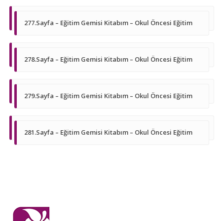
277.Sayfa – Eğitim Gemisi Kitabım – Okul Öncesi Eğitim
278.Sayfa – Eğitim Gemisi Kitabım – Okul Öncesi Eğitim
279.Sayfa – Eğitim Gemisi Kitabım – Okul Öncesi Eğitim
281.Sayfa – Eğitim Gemisi Kitabım – Okul Öncesi Eğitim