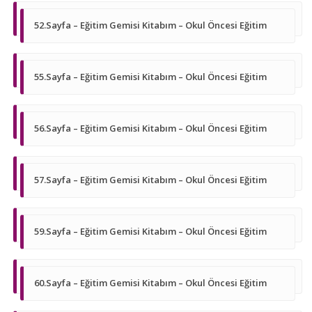
52.Sayfa – Eğitim Gemisi Kitabım – Okul Öncesi Eğitim
55.Sayfa – Eğitim Gemisi Kitabım – Okul Öncesi Eğitim
56.Sayfa – Eğitim Gemisi Kitabım – Okul Öncesi Eğitim
57.Sayfa – Eğitim Gemisi Kitabım – Okul Öncesi Eğitim
59.Sayfa – Eğitim Gemisi Kitabım – Okul Öncesi Eğitim
60.Sayfa – Eğitim Gemisi Kitabım – Okul Öncesi Eğitim