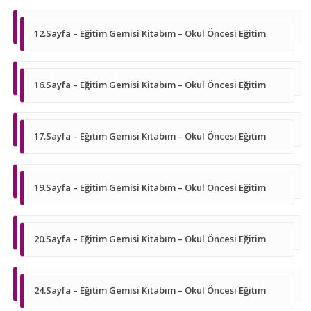
12.Sayfa – Eğitim Gemisi Kitabım – Okul Öncesi Eğitim
16.Sayfa – Eğitim Gemisi Kitabım – Okul Öncesi Eğitim
17.Sayfa – Eğitim Gemisi Kitabım – Okul Öncesi Eğitim
19.Sayfa – Eğitim Gemisi Kitabım – Okul Öncesi Eğitim
20.Sayfa – Eğitim Gemisi Kitabım – Okul Öncesi Eğitim
24.Sayfa – Eğitim Gemisi Kitabım – Okul Öncesi Eğitim