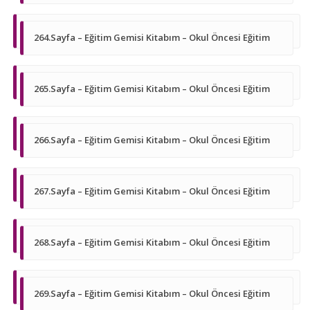
264.Sayfa – Eğitim Gemisi Kitabım – Okul Öncesi Eğitim
265.Sayfa – Eğitim Gemisi Kitabım – Okul Öncesi Eğitim
266.Sayfa – Eğitim Gemisi Kitabım – Okul Öncesi Eğitim
267.Sayfa – Eğitim Gemisi Kitabım – Okul Öncesi Eğitim
268.Sayfa – Eğitim Gemisi Kitabım – Okul Öncesi Eğitim
269.Sayfa – Eğitim Gemisi Kitabım – Okul Öncesi Eğitim