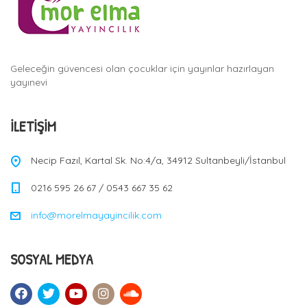
Geleceğin güvencesi olan çocuklar için yayınlar hazırlayan
yayınevi
İLETIŞIM
Necip Fazıl, Kartal Sk. No:4/a, 34912 Sultanbeyli/İstanbul
0216 595 26 67 / 0543 667 35 62
info@morelmayayincilik.com
SOSYAL MEDYA