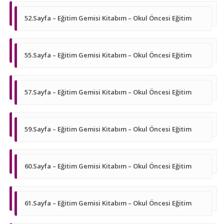
52.Sayfa – Eğitim Gemisi Kitabım – Okul Öncesi Eğitim
55.Sayfa – Eğitim Gemisi Kitabım – Okul Öncesi Eğitim
57.Sayfa – Eğitim Gemisi Kitabım – Okul Öncesi Eğitim
59.Sayfa – Eğitim Gemisi Kitabım – Okul Öncesi Eğitim
60.Sayfa – Eğitim Gemisi Kitabım – Okul Öncesi Eğitim
61.Sayfa – Eğitim Gemisi Kitabım – Okul Öncesi Eğitim