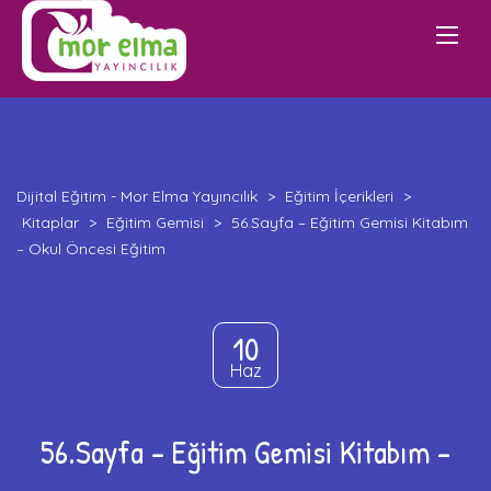
Dijital Eğitim - Mor Elma Yayıncılık
>
Eğitim İçerikleri
>
Kitaplar
>
Eğitim Gemisi
>
56.Sayfa – Eğitim Gemisi Kitabım
– Okul Öncesi Eğitim
10
Haz
56.Sayfa – Eğitim Gemisi Kitabım –