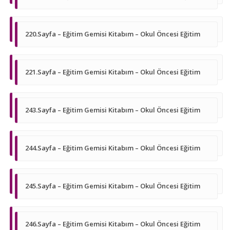
220.Sayfa – Eğitim Gemisi Kitabım – Okul Öncesi Eğitim
221.Sayfa – Eğitim Gemisi Kitabım – Okul Öncesi Eğitim
243.Sayfa – Eğitim Gemisi Kitabım – Okul Öncesi Eğitim
244.Sayfa – Eğitim Gemisi Kitabım – Okul Öncesi Eğitim
245.Sayfa – Eğitim Gemisi Kitabım – Okul Öncesi Eğitim
246.Sayfa – Eğitim Gemisi Kitabım – Okul Öncesi Eğitim