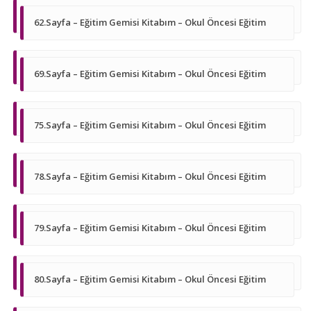
62.Sayfa – Eğitim Gemisi Kitabım – Okul Öncesi Eğitim
69.Sayfa – Eğitim Gemisi Kitabım – Okul Öncesi Eğitim
75.Sayfa – Eğitim Gemisi Kitabım – Okul Öncesi Eğitim
78.Sayfa – Eğitim Gemisi Kitabım – Okul Öncesi Eğitim
79.Sayfa – Eğitim Gemisi Kitabım – Okul Öncesi Eğitim
80.Sayfa – Eğitim Gemisi Kitabım – Okul Öncesi Eğitim