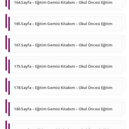
164.Sayfa – Eğitim Gemisi Kitabım – Okul Öncesi Eğitim
165.Sayfa – Eğitim Gemisi Kitabım – Okul Öncesi Eğitim
167.Sayfa – Eğitim Gemisi Kitabım – Okul Öncesi Eğitim
175.Sayfa – Eğitim Gemisi Kitabım – Okul Öncesi Eğitim
178.Sayfa – Eğitim Gemisi Kitabım – Okul Öncesi Eğitim
180.Sayfa – Eğitim Gemisi Kitabım – Okul Öncesi Eğitim