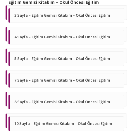
Eğitim Gemisi Kitabım – Okul Öncesi Eğitim
3.Sayfa – Eğitim Gemisi Kitabım – Okul Öncesi Eğitim
4.Sayfa – Eğitim Gemisi Kitabım – Okul Öncesi Eğitim
5.Sayfa – Eğitim Gemisi Kitabım – Okul Öncesi Eğitim
7.Sayfa – Eğitim Gemisi Kitabım – Okul Öncesi Eğitim
8.Sayfa – Eğitim Gemisi Kitabım – Okul Öncesi Eğitim
10.Sayfa – Eğitim Gemisi Kitabım – Okul Öncesi Eğitim