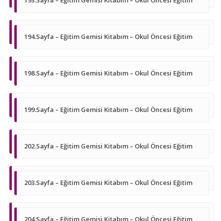
193.Sayfa – Eğitim Gemisi Kitabım – Okul Öncesi Eğitim
194.Sayfa – Eğitim Gemisi Kitabım – Okul Öncesi Eğitim
198.Sayfa – Eğitim Gemisi Kitabım – Okul Öncesi Eğitim
199.Sayfa – Eğitim Gemisi Kitabım – Okul Öncesi Eğitim
202.Sayfa – Eğitim Gemisi Kitabım – Okul Öncesi Eğitim
203.Sayfa – Eğitim Gemisi Kitabım – Okul Öncesi Eğitim
204.Sayfa – Eğitim Gemisi Kitabım – Okul Öncesi Eğitim