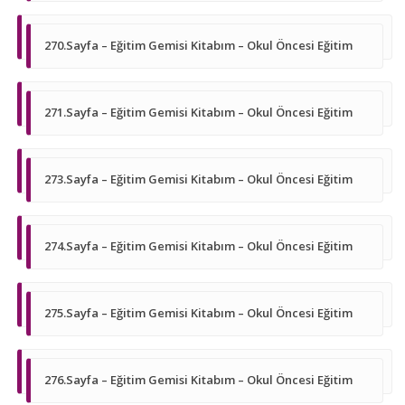
270.Sayfa – Eğitim Gemisi Kitabım – Okul Öncesi Eğitim
271.Sayfa – Eğitim Gemisi Kitabım – Okul Öncesi Eğitim
273.Sayfa – Eğitim Gemisi Kitabım – Okul Öncesi Eğitim
274.Sayfa – Eğitim Gemisi Kitabım – Okul Öncesi Eğitim
275.Sayfa – Eğitim Gemisi Kitabım – Okul Öncesi Eğitim
276.Sayfa – Eğitim Gemisi Kitabım – Okul Öncesi Eğitim