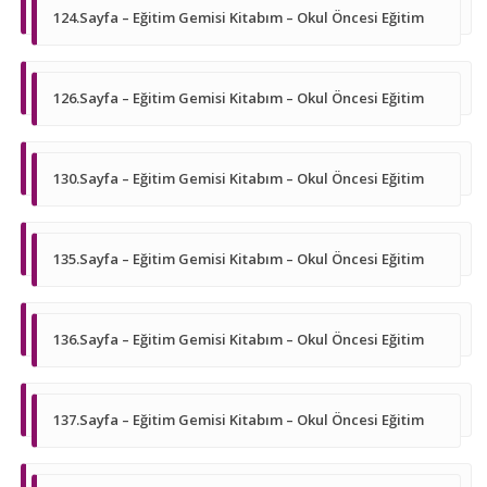
124.Sayfa – Eğitim Gemisi Kitabım – Okul Öncesi Eğitim
126.Sayfa – Eğitim Gemisi Kitabım – Okul Öncesi Eğitim
130.Sayfa – Eğitim Gemisi Kitabım – Okul Öncesi Eğitim
135.Sayfa – Eğitim Gemisi Kitabım – Okul Öncesi Eğitim
136.Sayfa – Eğitim Gemisi Kitabım – Okul Öncesi Eğitim
137.Sayfa – Eğitim Gemisi Kitabım – Okul Öncesi Eğitim