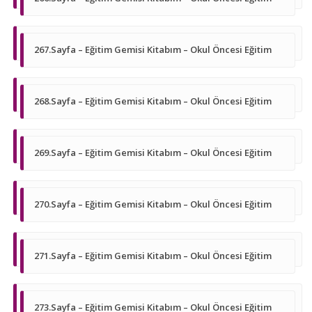
267.Sayfa – Eğitim Gemisi Kitabım – Okul Öncesi Eğitim
268.Sayfa – Eğitim Gemisi Kitabım – Okul Öncesi Eğitim
269.Sayfa – Eğitim Gemisi Kitabım – Okul Öncesi Eğitim
270.Sayfa – Eğitim Gemisi Kitabım – Okul Öncesi Eğitim
271.Sayfa – Eğitim Gemisi Kitabım – Okul Öncesi Eğitim
273.Sayfa – Eğitim Gemisi Kitabım – Okul Öncesi Eğitim