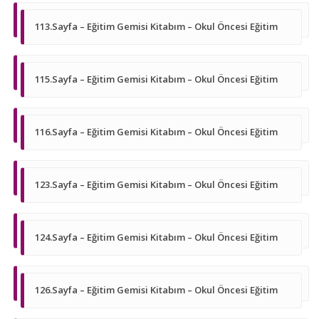
113.Sayfa – Eğitim Gemisi Kitabım – Okul Öncesi Eğitim
115.Sayfa – Eğitim Gemisi Kitabım – Okul Öncesi Eğitim
116.Sayfa – Eğitim Gemisi Kitabım – Okul Öncesi Eğitim
123.Sayfa – Eğitim Gemisi Kitabım – Okul Öncesi Eğitim
124.Sayfa – Eğitim Gemisi Kitabım – Okul Öncesi Eğitim
126.Sayfa – Eğitim Gemisi Kitabım – Okul Öncesi Eğitim