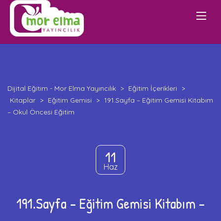
Dijital Eğitim - Mor Elma Yayıncılık
>
Eğitim İçerikleri
>
Kitaplar
>
Eğitim Gemisi
>
191.Sayfa – Eğitim Gemisi Kitabım
– Okul Öncesi Eğitim
11
Haz
191.Sayfa – Eğitim Gemisi Kitabım –