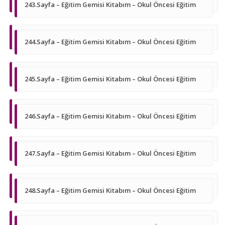
243.Sayfa – Eğitim Gemisi Kitabım – Okul Öncesi Eğitim
244.Sayfa – Eğitim Gemisi Kitabım – Okul Öncesi Eğitim
245.Sayfa – Eğitim Gemisi Kitabım – Okul Öncesi Eğitim
246.Sayfa – Eğitim Gemisi Kitabım – Okul Öncesi Eğitim
247.Sayfa – Eğitim Gemisi Kitabım – Okul Öncesi Eğitim
248.Sayfa – Eğitim Gemisi Kitabım – Okul Öncesi Eğitim