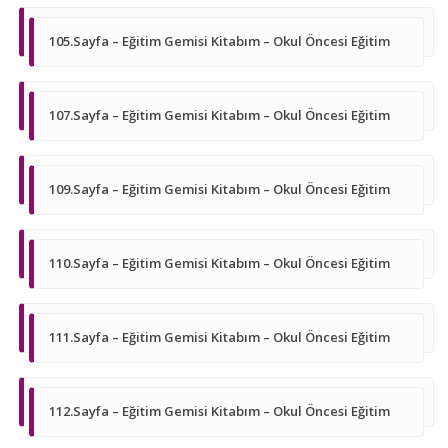
105.Sayfa – Eğitim Gemisi Kitabım – Okul Öncesi Eğitim
107.Sayfa – Eğitim Gemisi Kitabım – Okul Öncesi Eğitim
109.Sayfa – Eğitim Gemisi Kitabım – Okul Öncesi Eğitim
110.Sayfa – Eğitim Gemisi Kitabım – Okul Öncesi Eğitim
111.Sayfa – Eğitim Gemisi Kitabım – Okul Öncesi Eğitim
112.Sayfa – Eğitim Gemisi Kitabım – Okul Öncesi Eğitim