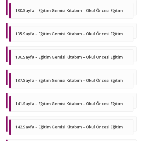
130.Sayfa – Eğitim Gemisi Kitabım – Okul Öncesi Eğitim
135.Sayfa – Eğitim Gemisi Kitabım – Okul Öncesi Eğitim
136.Sayfa – Eğitim Gemisi Kitabım – Okul Öncesi Eğitim
137.Sayfa – Eğitim Gemisi Kitabım – Okul Öncesi Eğitim
141.Sayfa – Eğitim Gemisi Kitabım – Okul Öncesi Eğitim
142.Sayfa – Eğitim Gemisi Kitabım – Okul Öncesi Eğitim