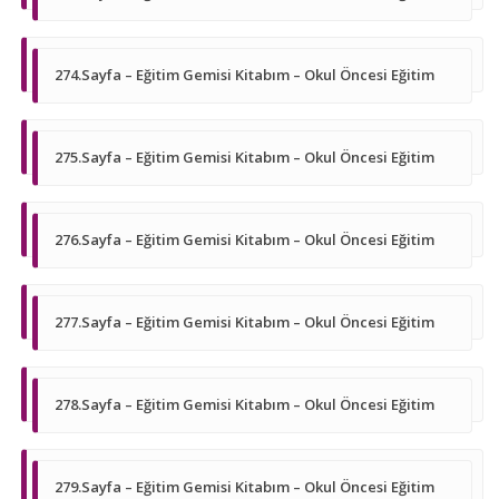
274.Sayfa – Eğitim Gemisi Kitabım – Okul Öncesi Eğitim
275.Sayfa – Eğitim Gemisi Kitabım – Okul Öncesi Eğitim
276.Sayfa – Eğitim Gemisi Kitabım – Okul Öncesi Eğitim
277.Sayfa – Eğitim Gemisi Kitabım – Okul Öncesi Eğitim
278.Sayfa – Eğitim Gemisi Kitabım – Okul Öncesi Eğitim
279.Sayfa – Eğitim Gemisi Kitabım – Okul Öncesi Eğitim