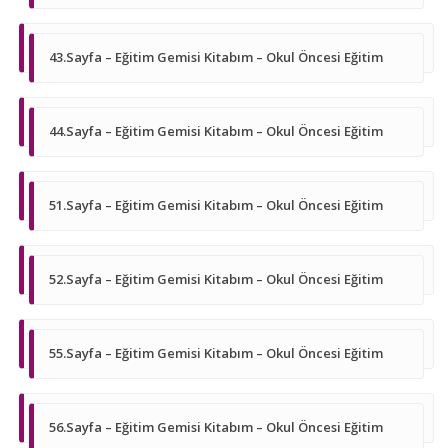
43.Sayfa – Eğitim Gemisi Kitabım – Okul Öncesi Eğitim
44.Sayfa – Eğitim Gemisi Kitabım – Okul Öncesi Eğitim
51.Sayfa – Eğitim Gemisi Kitabım – Okul Öncesi Eğitim
52.Sayfa – Eğitim Gemisi Kitabım – Okul Öncesi Eğitim
55.Sayfa – Eğitim Gemisi Kitabım – Okul Öncesi Eğitim
56.Sayfa – Eğitim Gemisi Kitabım – Okul Öncesi Eğitim