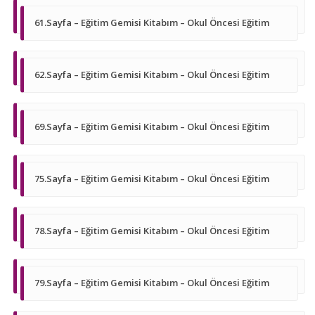
61.Sayfa – Eğitim Gemisi Kitabım – Okul Öncesi Eğitim
62.Sayfa – Eğitim Gemisi Kitabım – Okul Öncesi Eğitim
69.Sayfa – Eğitim Gemisi Kitabım – Okul Öncesi Eğitim
75.Sayfa – Eğitim Gemisi Kitabım – Okul Öncesi Eğitim
78.Sayfa – Eğitim Gemisi Kitabım – Okul Öncesi Eğitim
79.Sayfa – Eğitim Gemisi Kitabım – Okul Öncesi Eğitim