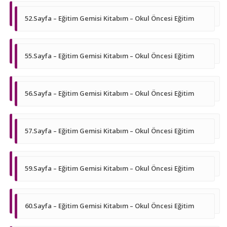
52.Sayfa – Eğitim Gemisi Kitabım – Okul Öncesi Eğitim
55.Sayfa – Eğitim Gemisi Kitabım – Okul Öncesi Eğitim
56.Sayfa – Eğitim Gemisi Kitabım – Okul Öncesi Eğitim
57.Sayfa – Eğitim Gemisi Kitabım – Okul Öncesi Eğitim
59.Sayfa – Eğitim Gemisi Kitabım – Okul Öncesi Eğitim
60.Sayfa – Eğitim Gemisi Kitabım – Okul Öncesi Eğitim