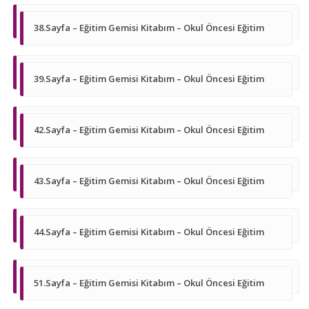
38.Sayfa – Eğitim Gemisi Kitabım – Okul Öncesi Eğitim
39.Sayfa – Eğitim Gemisi Kitabım – Okul Öncesi Eğitim
42.Sayfa – Eğitim Gemisi Kitabım – Okul Öncesi Eğitim
43.Sayfa – Eğitim Gemisi Kitabım – Okul Öncesi Eğitim
44.Sayfa – Eğitim Gemisi Kitabım – Okul Öncesi Eğitim
51.Sayfa – Eğitim Gemisi Kitabım – Okul Öncesi Eğitim