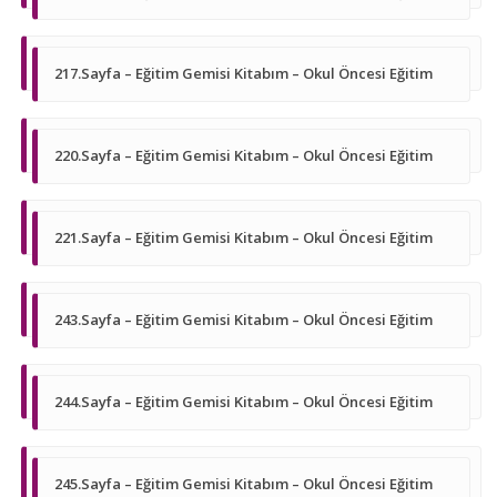
217.Sayfa – Eğitim Gemisi Kitabım – Okul Öncesi Eğitim
220.Sayfa – Eğitim Gemisi Kitabım – Okul Öncesi Eğitim
221.Sayfa – Eğitim Gemisi Kitabım – Okul Öncesi Eğitim
243.Sayfa – Eğitim Gemisi Kitabım – Okul Öncesi Eğitim
244.Sayfa – Eğitim Gemisi Kitabım – Okul Öncesi Eğitim
245.Sayfa – Eğitim Gemisi Kitabım – Okul Öncesi Eğitim