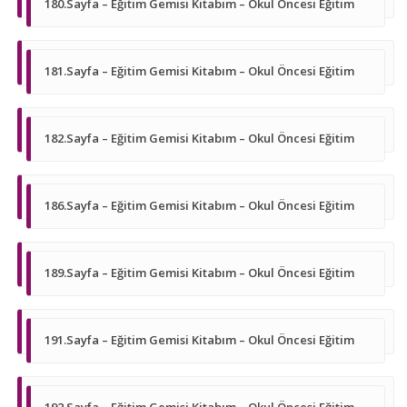
180.Sayfa – Eğitim Gemisi Kitabım – Okul Öncesi Eğitim
181.Sayfa – Eğitim Gemisi Kitabım – Okul Öncesi Eğitim
182.Sayfa – Eğitim Gemisi Kitabım – Okul Öncesi Eğitim
186.Sayfa – Eğitim Gemisi Kitabım – Okul Öncesi Eğitim
189.Sayfa – Eğitim Gemisi Kitabım – Okul Öncesi Eğitim
191.Sayfa – Eğitim Gemisi Kitabım – Okul Öncesi Eğitim