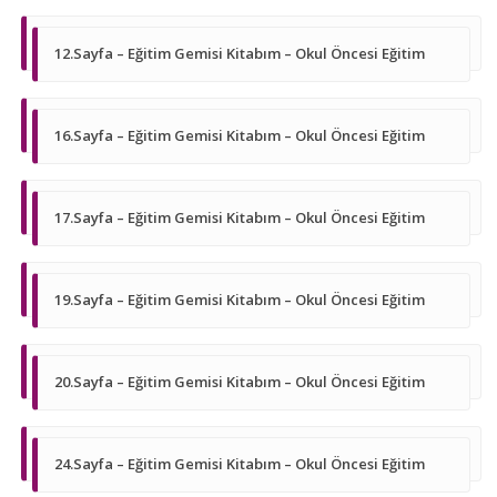
12.Sayfa – Eğitim Gemisi Kitabım – Okul Öncesi Eğitim
16.Sayfa – Eğitim Gemisi Kitabım – Okul Öncesi Eğitim
17.Sayfa – Eğitim Gemisi Kitabım – Okul Öncesi Eğitim
19.Sayfa – Eğitim Gemisi Kitabım – Okul Öncesi Eğitim
20.Sayfa – Eğitim Gemisi Kitabım – Okul Öncesi Eğitim
24.Sayfa – Eğitim Gemisi Kitabım – Okul Öncesi Eğitim