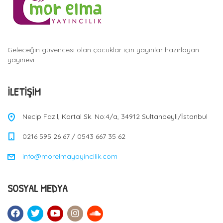
Geleceğin güvencesi olan çocuklar için yayınlar hazırlayan
yayınevi
İLETIŞIM
Necip Fazıl, Kartal Sk. No:4/a, 34912 Sultanbeyli/İstanbul
0216 595 26 67 / 0543 667 35 62
info@morelmayayincilik.com
SOSYAL MEDYA