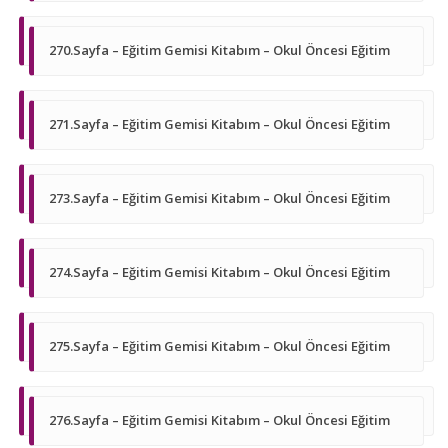
270.Sayfa – Eğitim Gemisi Kitabım – Okul Öncesi Eğitim
271.Sayfa – Eğitim Gemisi Kitabım – Okul Öncesi Eğitim
273.Sayfa – Eğitim Gemisi Kitabım – Okul Öncesi Eğitim
274.Sayfa – Eğitim Gemisi Kitabım – Okul Öncesi Eğitim
275.Sayfa – Eğitim Gemisi Kitabım – Okul Öncesi Eğitim
276.Sayfa – Eğitim Gemisi Kitabım – Okul Öncesi Eğitim