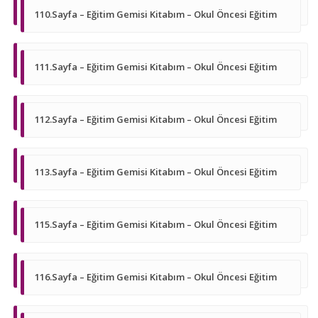
110.Sayfa – Eğitim Gemisi Kitabım – Okul Öncesi Eğitim
111.Sayfa – Eğitim Gemisi Kitabım – Okul Öncesi Eğitim
112.Sayfa – Eğitim Gemisi Kitabım – Okul Öncesi Eğitim
113.Sayfa – Eğitim Gemisi Kitabım – Okul Öncesi Eğitim
115.Sayfa – Eğitim Gemisi Kitabım – Okul Öncesi Eğitim
116.Sayfa – Eğitim Gemisi Kitabım – Okul Öncesi Eğitim