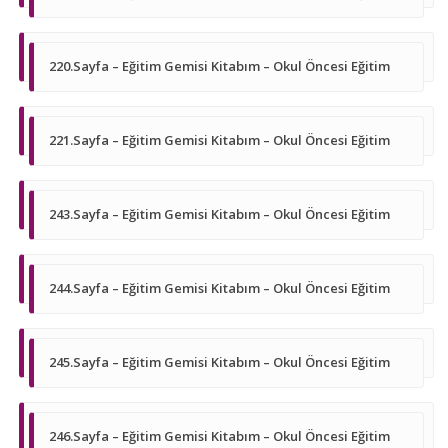
220.Sayfa – Eğitim Gemisi Kitabım – Okul Öncesi Eğitim
221.Sayfa – Eğitim Gemisi Kitabım – Okul Öncesi Eğitim
243.Sayfa – Eğitim Gemisi Kitabım – Okul Öncesi Eğitim
244.Sayfa – Eğitim Gemisi Kitabım – Okul Öncesi Eğitim
245.Sayfa – Eğitim Gemisi Kitabım – Okul Öncesi Eğitim
246.Sayfa – Eğitim Gemisi Kitabım – Okul Öncesi Eğitim