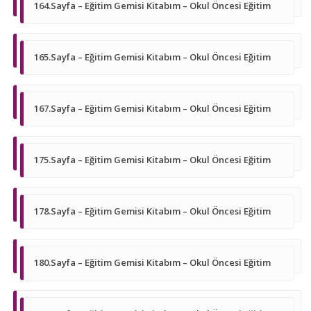
164.Sayfa – Eğitim Gemisi Kitabım – Okul Öncesi Eğitim
165.Sayfa – Eğitim Gemisi Kitabım – Okul Öncesi Eğitim
167.Sayfa – Eğitim Gemisi Kitabım – Okul Öncesi Eğitim
175.Sayfa – Eğitim Gemisi Kitabım – Okul Öncesi Eğitim
178.Sayfa – Eğitim Gemisi Kitabım – Okul Öncesi Eğitim
180.Sayfa – Eğitim Gemisi Kitabım – Okul Öncesi Eğitim