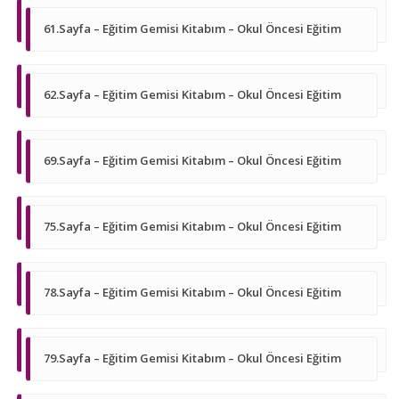
61.Sayfa – Eğitim Gemisi Kitabım – Okul Öncesi Eğitim
62.Sayfa – Eğitim Gemisi Kitabım – Okul Öncesi Eğitim
69.Sayfa – Eğitim Gemisi Kitabım – Okul Öncesi Eğitim
75.Sayfa – Eğitim Gemisi Kitabım – Okul Öncesi Eğitim
78.Sayfa – Eğitim Gemisi Kitabım – Okul Öncesi Eğitim
79.Sayfa – Eğitim Gemisi Kitabım – Okul Öncesi Eğitim