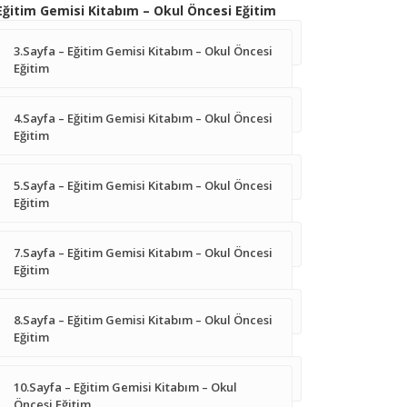
Eğitim Gemisi Kitabım – Okul Öncesi Eğitim
3.Sayfa – Eğitim Gemisi Kitabım – Okul Öncesi
Eğitim
4.Sayfa – Eğitim Gemisi Kitabım – Okul Öncesi
Eğitim
5.Sayfa – Eğitim Gemisi Kitabım – Okul Öncesi
Eğitim
7.Sayfa – Eğitim Gemisi Kitabım – Okul Öncesi
Eğitim
8.Sayfa – Eğitim Gemisi Kitabım – Okul Öncesi
Eğitim
10.Sayfa – Eğitim Gemisi Kitabım – Okul
Öncesi Eğitim