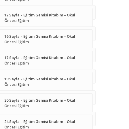
12.Sayfa – Eğitim Gemisi Kitabım – Okul
Öncesi Eğitim
16.Sayfa – Eğitim Gemisi Kitabım – Okul
Öncesi Eğitim
17.Sayfa – Eğitim Gemisi Kitabım – Okul
Öncesi Eğitim
19.Sayfa – Eğitim Gemisi Kitabım – Okul
Öncesi Eğitim
20.Sayfa – Eğitim Gemisi Kitabım – Okul
Öncesi Eğitim
24.Sayfa – Eğitim Gemisi Kitabım – Okul
Öncesi Eğitim