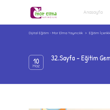
Anasayfa
Dijital Eğitim - Mor Elma Yayıncılık
>
Eğitim İçerikl
32.Sayfa – Eğitim Gem
10
Haz