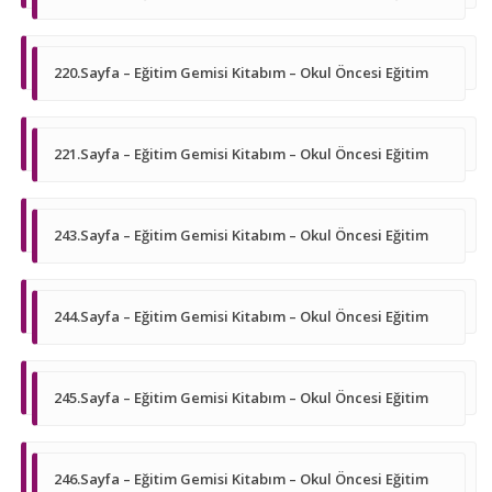
220.Sayfa – Eğitim Gemisi Kitabım – Okul Öncesi Eğitim
221.Sayfa – Eğitim Gemisi Kitabım – Okul Öncesi Eğitim
243.Sayfa – Eğitim Gemisi Kitabım – Okul Öncesi Eğitim
244.Sayfa – Eğitim Gemisi Kitabım – Okul Öncesi Eğitim
245.Sayfa – Eğitim Gemisi Kitabım – Okul Öncesi Eğitim
246.Sayfa – Eğitim Gemisi Kitabım – Okul Öncesi Eğitim