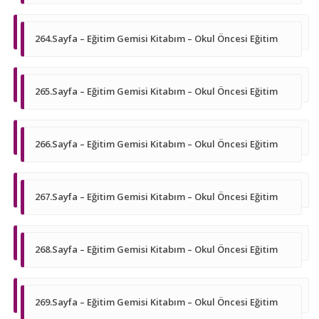
264.Sayfa – Eğitim Gemisi Kitabım – Okul Öncesi Eğitim
265.Sayfa – Eğitim Gemisi Kitabım – Okul Öncesi Eğitim
266.Sayfa – Eğitim Gemisi Kitabım – Okul Öncesi Eğitim
267.Sayfa – Eğitim Gemisi Kitabım – Okul Öncesi Eğitim
268.Sayfa – Eğitim Gemisi Kitabım – Okul Öncesi Eğitim
269.Sayfa – Eğitim Gemisi Kitabım – Okul Öncesi Eğitim