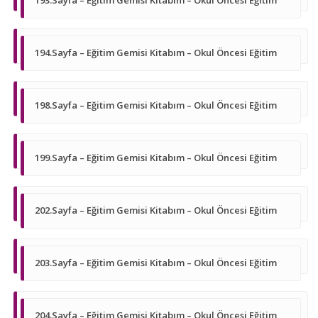
193.Sayfa – Eğitim Gemisi Kitabım – Okul Öncesi Eğitim
194.Sayfa – Eğitim Gemisi Kitabım – Okul Öncesi Eğitim
198.Sayfa – Eğitim Gemisi Kitabım – Okul Öncesi Eğitim
199.Sayfa – Eğitim Gemisi Kitabım – Okul Öncesi Eğitim
202.Sayfa – Eğitim Gemisi Kitabım – Okul Öncesi Eğitim
203.Sayfa – Eğitim Gemisi Kitabım – Okul Öncesi Eğitim
204.Sayfa – Eğitim Gemisi Kitabım – Okul Öncesi Eğitim