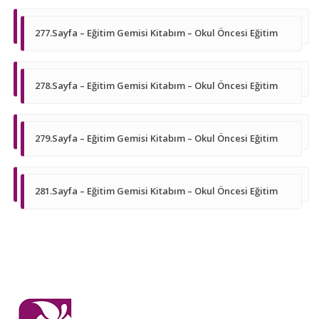
277.Sayfa – Eğitim Gemisi Kitabım – Okul Öncesi Eğitim
278.Sayfa – Eğitim Gemisi Kitabım – Okul Öncesi Eğitim
279.Sayfa – Eğitim Gemisi Kitabım – Okul Öncesi Eğitim
281.Sayfa – Eğitim Gemisi Kitabım – Okul Öncesi Eğitim