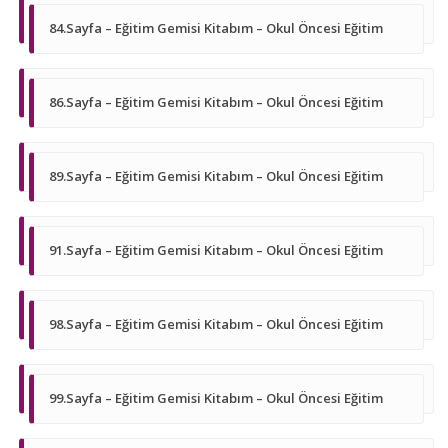
84.Sayfa – Eğitim Gemisi Kitabım – Okul Öncesi Eğitim
86.Sayfa – Eğitim Gemisi Kitabım – Okul Öncesi Eğitim
89.Sayfa – Eğitim Gemisi Kitabım – Okul Öncesi Eğitim
91.Sayfa – Eğitim Gemisi Kitabım – Okul Öncesi Eğitim
98.Sayfa – Eğitim Gemisi Kitabım – Okul Öncesi Eğitim
99.Sayfa – Eğitim Gemisi Kitabım – Okul Öncesi Eğitim