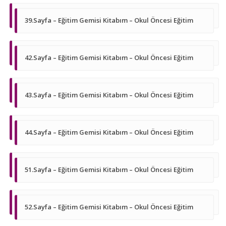
39.Sayfa – Eğitim Gemisi Kitabım – Okul Öncesi Eğitim
42.Sayfa – Eğitim Gemisi Kitabım – Okul Öncesi Eğitim
43.Sayfa – Eğitim Gemisi Kitabım – Okul Öncesi Eğitim
44.Sayfa – Eğitim Gemisi Kitabım – Okul Öncesi Eğitim
51.Sayfa – Eğitim Gemisi Kitabım – Okul Öncesi Eğitim
52.Sayfa – Eğitim Gemisi Kitabım – Okul Öncesi Eğitim