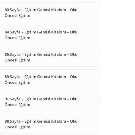
80.Sayfa – Eğitim Gemisi Kitabım – Okul
Öncesi Eğitim
84.Sayfa – Eğitim Gemisi Kitabım – Okul
Öncesi Eğitim
86.Sayfa – Eğitim Gemisi Kitabım – Okul
Öncesi Eğitim
89.Sayfa – Eğitim Gemisi Kitabım – Okul
Öncesi Eğitim
91.Sayfa – Eğitim Gemisi Kitabım – Okul
Öncesi Eğitim
98.Sayfa – Eğitim Gemisi Kitabım – Okul
Öncesi Eğitim