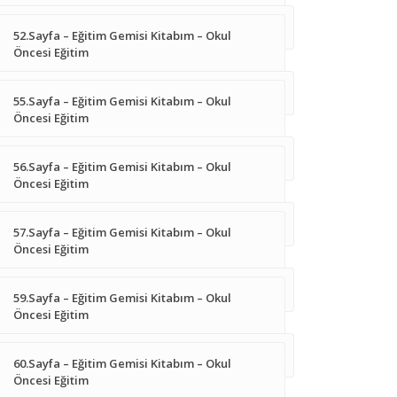
52.Sayfa – Eğitim Gemisi Kitabım – Okul
Öncesi Eğitim
55.Sayfa – Eğitim Gemisi Kitabım – Okul
Öncesi Eğitim
56.Sayfa – Eğitim Gemisi Kitabım – Okul
Öncesi Eğitim
57.Sayfa – Eğitim Gemisi Kitabım – Okul
Öncesi Eğitim
59.Sayfa – Eğitim Gemisi Kitabım – Okul
Öncesi Eğitim
60.Sayfa – Eğitim Gemisi Kitabım – Okul
Öncesi Eğitim