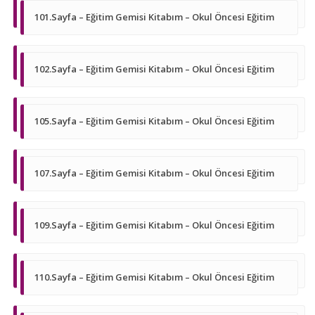
101.Sayfa – Eğitim Gemisi Kitabım – Okul Öncesi Eğitim
102.Sayfa – Eğitim Gemisi Kitabım – Okul Öncesi Eğitim
105.Sayfa – Eğitim Gemisi Kitabım – Okul Öncesi Eğitim
107.Sayfa – Eğitim Gemisi Kitabım – Okul Öncesi Eğitim
109.Sayfa – Eğitim Gemisi Kitabım – Okul Öncesi Eğitim
110.Sayfa – Eğitim Gemisi Kitabım – Okul Öncesi Eğitim