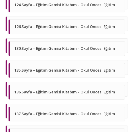
124.Sayfa – Eğitim Gemisi Kitabım – Okul Öncesi Eğitim
126.Sayfa – Eğitim Gemisi Kitabım – Okul Öncesi Eğitim
130.Sayfa – Eğitim Gemisi Kitabım – Okul Öncesi Eğitim
135.Sayfa – Eğitim Gemisi Kitabım – Okul Öncesi Eğitim
136.Sayfa – Eğitim Gemisi Kitabım – Okul Öncesi Eğitim
137.Sayfa – Eğitim Gemisi Kitabım – Okul Öncesi Eğitim