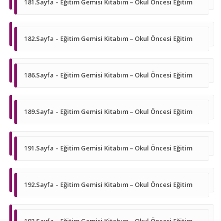
181.Sayfa – Eğitim Gemisi Kitabım – Okul Öncesi Eğitim
182.Sayfa – Eğitim Gemisi Kitabım – Okul Öncesi Eğitim
186.Sayfa – Eğitim Gemisi Kitabım – Okul Öncesi Eğitim
189.Sayfa – Eğitim Gemisi Kitabım – Okul Öncesi Eğitim
191.Sayfa – Eğitim Gemisi Kitabım – Okul Öncesi Eğitim
192.Sayfa – Eğitim Gemisi Kitabım – Okul Öncesi Eğitim