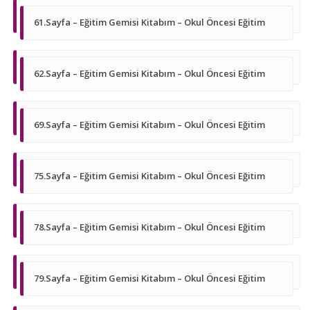
61.Sayfa – Eğitim Gemisi Kitabım – Okul Öncesi Eğitim
62.Sayfa – Eğitim Gemisi Kitabım – Okul Öncesi Eğitim
69.Sayfa – Eğitim Gemisi Kitabım – Okul Öncesi Eğitim
75.Sayfa – Eğitim Gemisi Kitabım – Okul Öncesi Eğitim
78.Sayfa – Eğitim Gemisi Kitabım – Okul Öncesi Eğitim
79.Sayfa – Eğitim Gemisi Kitabım – Okul Öncesi Eğitim