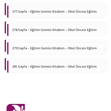
277.Sayfa – Eğitim Gemisi Kitabım – Okul Öncesi Eğitim
278.Sayfa – Eğitim Gemisi Kitabım – Okul Öncesi Eğitim
279.Sayfa – Eğitim Gemisi Kitabım – Okul Öncesi Eğitim
281.Sayfa – Eğitim Gemisi Kitabım – Okul Öncesi Eğitim