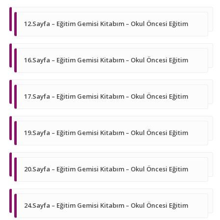
12.Sayfa – Eğitim Gemisi Kitabım – Okul Öncesi Eğitim
16.Sayfa – Eğitim Gemisi Kitabım – Okul Öncesi Eğitim
17.Sayfa – Eğitim Gemisi Kitabım – Okul Öncesi Eğitim
19.Sayfa – Eğitim Gemisi Kitabım – Okul Öncesi Eğitim
20.Sayfa – Eğitim Gemisi Kitabım – Okul Öncesi Eğitim
24.Sayfa – Eğitim Gemisi Kitabım – Okul Öncesi Eğitim