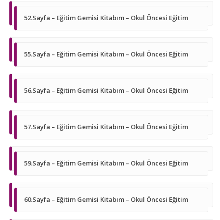
52.Sayfa – Eğitim Gemisi Kitabım – Okul Öncesi Eğitim
55.Sayfa – Eğitim Gemisi Kitabım – Okul Öncesi Eğitim
56.Sayfa – Eğitim Gemisi Kitabım – Okul Öncesi Eğitim
57.Sayfa – Eğitim Gemisi Kitabım – Okul Öncesi Eğitim
59.Sayfa – Eğitim Gemisi Kitabım – Okul Öncesi Eğitim
60.Sayfa – Eğitim Gemisi Kitabım – Okul Öncesi Eğitim