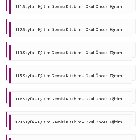
111.Sayfa – Eğitim Gemisi Kitabım – Okul Öncesi Eğitim
112.Sayfa – Eğitim Gemisi Kitabım – Okul Öncesi Eğitim
113.Sayfa – Eğitim Gemisi Kitabım – Okul Öncesi Eğitim
115.Sayfa – Eğitim Gemisi Kitabım – Okul Öncesi Eğitim
116.Sayfa – Eğitim Gemisi Kitabım – Okul Öncesi Eğitim
123.Sayfa – Eğitim Gemisi Kitabım – Okul Öncesi Eğitim