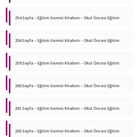
254.Sayfa – Eğitim Gemisi Kitabım – Okul Öncesi Eğitim
256.Sayfa – Eğitim Gemisi Kitabım – Okul Öncesi Eğitim
259.Sayfa – Eğitim Gemisi Kitabım – Okul Öncesi Eğitim
260.Sayfa – Eğitim Gemisi Kitabım – Okul Öncesi Eğitim
261.Sayfa – Eğitim Gemisi Kitabım – Okul Öncesi Eğitim
263.Sayfa – Eğitim Gemisi Kitabım – Okul Öncesi Eğitim