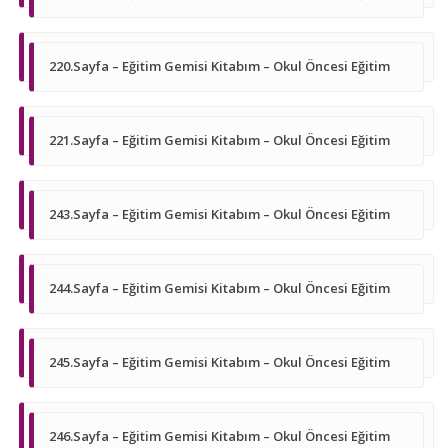
220.Sayfa – Eğitim Gemisi Kitabım – Okul Öncesi Eğitim
221.Sayfa – Eğitim Gemisi Kitabım – Okul Öncesi Eğitim
243.Sayfa – Eğitim Gemisi Kitabım – Okul Öncesi Eğitim
244.Sayfa – Eğitim Gemisi Kitabım – Okul Öncesi Eğitim
245.Sayfa – Eğitim Gemisi Kitabım – Okul Öncesi Eğitim
246.Sayfa – Eğitim Gemisi Kitabım – Okul Öncesi Eğitim