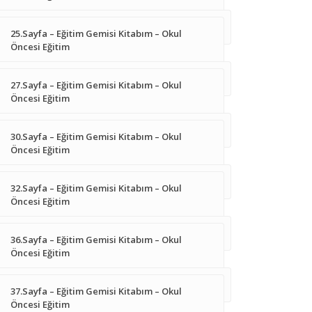
25.Sayfa – Eğitim Gemisi Kitabım – Okul
Öncesi Eğitim
27.Sayfa – Eğitim Gemisi Kitabım – Okul
Öncesi Eğitim
30.Sayfa – Eğitim Gemisi Kitabım – Okul
Öncesi Eğitim
32.Sayfa – Eğitim Gemisi Kitabım – Okul
Öncesi Eğitim
36.Sayfa – Eğitim Gemisi Kitabım – Okul
Öncesi Eğitim
37.Sayfa – Eğitim Gemisi Kitabım – Okul
Öncesi Eğitim