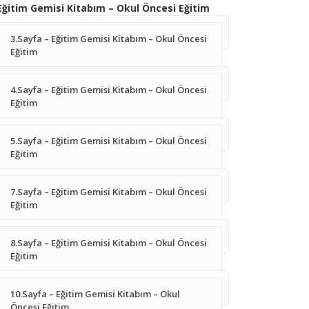
Eğitim Gemisi Kitabım – Okul Öncesi Eğitim
3.Sayfa – Eğitim Gemisi Kitabım – Okul Öncesi
Eğitim
4.Sayfa – Eğitim Gemisi Kitabım – Okul Öncesi
Eğitim
5.Sayfa – Eğitim Gemisi Kitabım – Okul Öncesi
Eğitim
7.Sayfa – Eğitim Gemisi Kitabım – Okul Öncesi
Eğitim
8.Sayfa – Eğitim Gemisi Kitabım – Okul Öncesi
Eğitim
10.Sayfa – Eğitim Gemisi Kitabım – Okul
Öncesi Eğitim