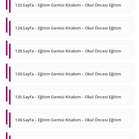
123.Sayfa – Eğitim Gemisi Kitabım – Okul Öncesi Eğitim
124.Sayfa – Eğitim Gemisi Kitabım – Okul Öncesi Eğitim
126.Sayfa – Eğitim Gemisi Kitabım – Okul Öncesi Eğitim
130.Sayfa – Eğitim Gemisi Kitabım – Okul Öncesi Eğitim
135.Sayfa – Eğitim Gemisi Kitabım – Okul Öncesi Eğitim
136.Sayfa – Eğitim Gemisi Kitabım – Okul Öncesi Eğitim