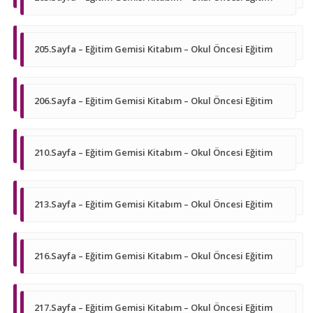
205.Sayfa – Eğitim Gemisi Kitabım – Okul Öncesi Eğitim
206.Sayfa – Eğitim Gemisi Kitabım – Okul Öncesi Eğitim
210.Sayfa – Eğitim Gemisi Kitabım – Okul Öncesi Eğitim
213.Sayfa – Eğitim Gemisi Kitabım – Okul Öncesi Eğitim
216.Sayfa – Eğitim Gemisi Kitabım – Okul Öncesi Eğitim
217.Sayfa – Eğitim Gemisi Kitabım – Okul Öncesi Eğitim