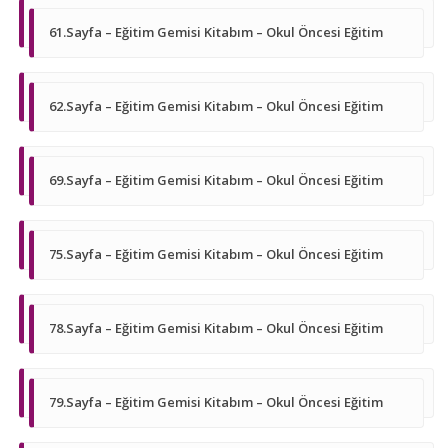
61.Sayfa – Eğitim Gemisi Kitabım – Okul Öncesi Eğitim
62.Sayfa – Eğitim Gemisi Kitabım – Okul Öncesi Eğitim
69.Sayfa – Eğitim Gemisi Kitabım – Okul Öncesi Eğitim
75.Sayfa – Eğitim Gemisi Kitabım – Okul Öncesi Eğitim
78.Sayfa – Eğitim Gemisi Kitabım – Okul Öncesi Eğitim
79.Sayfa – Eğitim Gemisi Kitabım – Okul Öncesi Eğitim