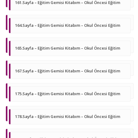
161.Sayfa – Eğitim Gemisi Kitabım – Okul Öncesi Eğitim
164.Sayfa – Eğitim Gemisi Kitabım – Okul Öncesi Eğitim
165.Sayfa – Eğitim Gemisi Kitabım – Okul Öncesi Eğitim
167.Sayfa – Eğitim Gemisi Kitabım – Okul Öncesi Eğitim
175.Sayfa – Eğitim Gemisi Kitabım – Okul Öncesi Eğitim
178.Sayfa – Eğitim Gemisi Kitabım – Okul Öncesi Eğitim