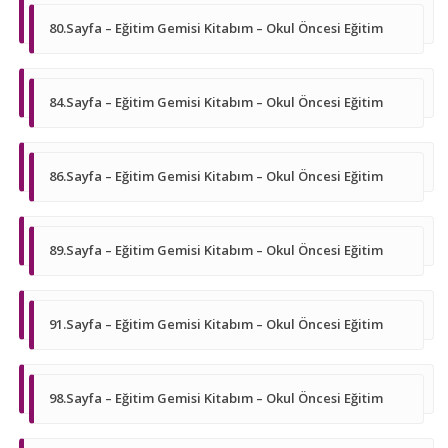
80.Sayfa – Eğitim Gemisi Kitabım – Okul Öncesi Eğitim
84.Sayfa – Eğitim Gemisi Kitabım – Okul Öncesi Eğitim
86.Sayfa – Eğitim Gemisi Kitabım – Okul Öncesi Eğitim
89.Sayfa – Eğitim Gemisi Kitabım – Okul Öncesi Eğitim
91.Sayfa – Eğitim Gemisi Kitabım – Okul Öncesi Eğitim
98.Sayfa – Eğitim Gemisi Kitabım – Okul Öncesi Eğitim