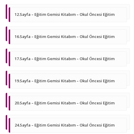
12.Sayfa – Eğitim Gemisi Kitabım – Okul Öncesi Eğitim
16.Sayfa – Eğitim Gemisi Kitabım – Okul Öncesi Eğitim
17.Sayfa – Eğitim Gemisi Kitabım – Okul Öncesi Eğitim
19.Sayfa – Eğitim Gemisi Kitabım – Okul Öncesi Eğitim
20.Sayfa – Eğitim Gemisi Kitabım – Okul Öncesi Eğitim
24.Sayfa – Eğitim Gemisi Kitabım – Okul Öncesi Eğitim