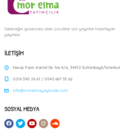
Geleceğin güvencesi olan çocuklar için yayınlar hazırlayan
yayınevi
İLETIŞIM
Necip Fazıl, Kartal Sk. No:4/a, 34912 Sultanbeyli/İstanbul
0216 595 26 67 / 0543 667 35 62
info@morelmayayincilik.com
SOSYAL MEDYA