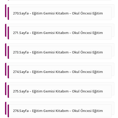
270.Sayfa – Eğitim Gemisi Kitabım – Okul Öncesi Eğitim
271.Sayfa – Eğitim Gemisi Kitabım – Okul Öncesi Eğitim
273.Sayfa – Eğitim Gemisi Kitabım – Okul Öncesi Eğitim
274.Sayfa – Eğitim Gemisi Kitabım – Okul Öncesi Eğitim
275.Sayfa – Eğitim Gemisi Kitabım – Okul Öncesi Eğitim
276.Sayfa – Eğitim Gemisi Kitabım – Okul Öncesi Eğitim