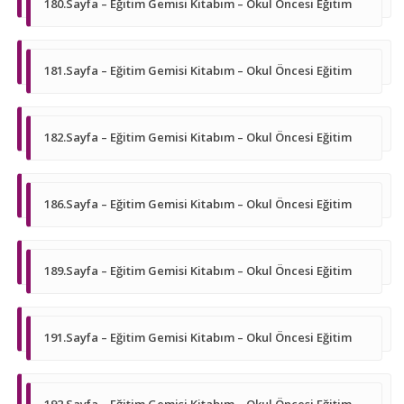
180.Sayfa – Eğitim Gemisi Kitabım – Okul Öncesi Eğitim
181.Sayfa – Eğitim Gemisi Kitabım – Okul Öncesi Eğitim
182.Sayfa – Eğitim Gemisi Kitabım – Okul Öncesi Eğitim
186.Sayfa – Eğitim Gemisi Kitabım – Okul Öncesi Eğitim
189.Sayfa – Eğitim Gemisi Kitabım – Okul Öncesi Eğitim
191.Sayfa – Eğitim Gemisi Kitabım – Okul Öncesi Eğitim