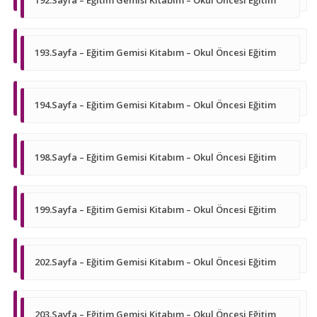
192.Sayfa – Eğitim Gemisi Kitabım – Okul Öncesi Eğitim
193.Sayfa – Eğitim Gemisi Kitabım – Okul Öncesi Eğitim
194.Sayfa – Eğitim Gemisi Kitabım – Okul Öncesi Eğitim
198.Sayfa – Eğitim Gemisi Kitabım – Okul Öncesi Eğitim
199.Sayfa – Eğitim Gemisi Kitabım – Okul Öncesi Eğitim
202.Sayfa – Eğitim Gemisi Kitabım – Okul Öncesi Eğitim
203.Sayfa – Eğitim Gemisi Kitabım – Okul Öncesi Eğitim