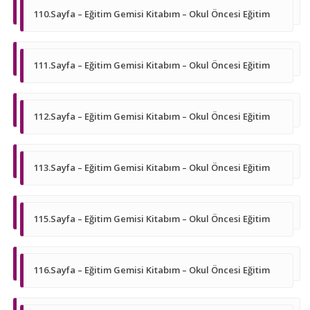
110.Sayfa – Eğitim Gemisi Kitabım – Okul Öncesi Eğitim
111.Sayfa – Eğitim Gemisi Kitabım – Okul Öncesi Eğitim
112.Sayfa – Eğitim Gemisi Kitabım – Okul Öncesi Eğitim
113.Sayfa – Eğitim Gemisi Kitabım – Okul Öncesi Eğitim
115.Sayfa – Eğitim Gemisi Kitabım – Okul Öncesi Eğitim
116.Sayfa – Eğitim Gemisi Kitabım – Okul Öncesi Eğitim