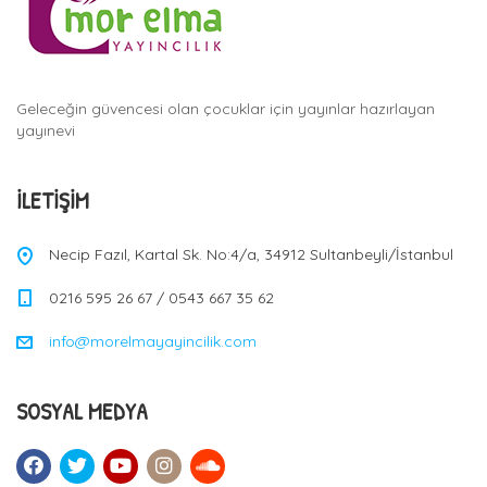
Geleceğin güvencesi olan çocuklar için yayınlar hazırlayan
yayınevi
İLETIŞIM
Necip Fazıl, Kartal Sk. No:4/a, 34912 Sultanbeyli/İstanbul
0216 595 26 67 / 0543 667 35 62
info@morelmayayincilik.com
SOSYAL MEDYA