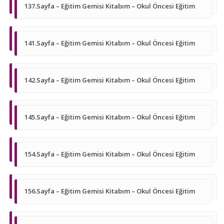
137.Sayfa – Eğitim Gemisi Kitabım – Okul Öncesi Eğitim
141.Sayfa – Eğitim Gemisi Kitabım – Okul Öncesi Eğitim
142.Sayfa – Eğitim Gemisi Kitabım – Okul Öncesi Eğitim
145.Sayfa – Eğitim Gemisi Kitabım – Okul Öncesi Eğitim
154.Sayfa – Eğitim Gemisi Kitabım – Okul Öncesi Eğitim
156.Sayfa – Eğitim Gemisi Kitabım – Okul Öncesi Eğitim