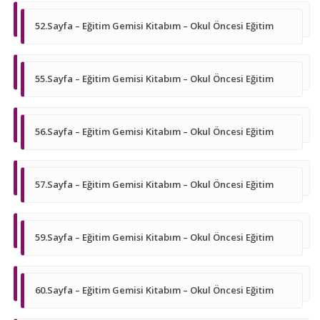
52.Sayfa – Eğitim Gemisi Kitabım – Okul Öncesi Eğitim
55.Sayfa – Eğitim Gemisi Kitabım – Okul Öncesi Eğitim
56.Sayfa – Eğitim Gemisi Kitabım – Okul Öncesi Eğitim
57.Sayfa – Eğitim Gemisi Kitabım – Okul Öncesi Eğitim
59.Sayfa – Eğitim Gemisi Kitabım – Okul Öncesi Eğitim
60.Sayfa – Eğitim Gemisi Kitabım – Okul Öncesi Eğitim