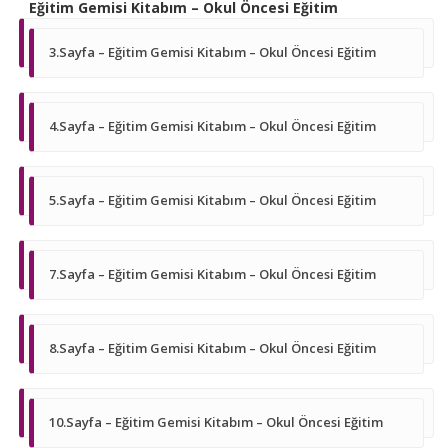
Eğitim Gemisi Kitabım – Okul Öncesi Eğitim
3.Sayfa – Eğitim Gemisi Kitabım – Okul Öncesi Eğitim
4.Sayfa – Eğitim Gemisi Kitabım – Okul Öncesi Eğitim
5.Sayfa – Eğitim Gemisi Kitabım – Okul Öncesi Eğitim
7.Sayfa – Eğitim Gemisi Kitabım – Okul Öncesi Eğitim
8.Sayfa – Eğitim Gemisi Kitabım – Okul Öncesi Eğitim
10.Sayfa – Eğitim Gemisi Kitabım – Okul Öncesi Eğitim