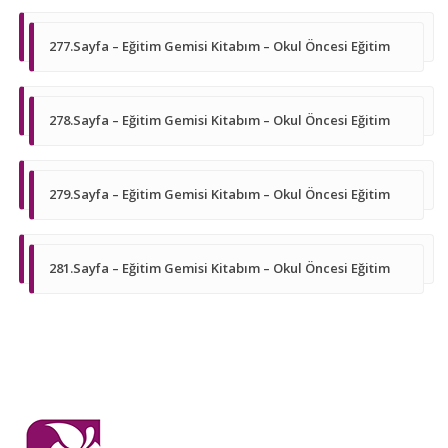
277.Sayfa – Eğitim Gemisi Kitabım – Okul Öncesi Eğitim
278.Sayfa – Eğitim Gemisi Kitabım – Okul Öncesi Eğitim
279.Sayfa – Eğitim Gemisi Kitabım – Okul Öncesi Eğitim
281.Sayfa – Eğitim Gemisi Kitabım – Okul Öncesi Eğitim