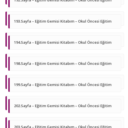
192.Sayfa – Eğitim Gemisi Kitabım – Okul Öncesi Eğitim
193.Sayfa – Eğitim Gemisi Kitabım – Okul Öncesi Eğitim
194.Sayfa – Eğitim Gemisi Kitabım – Okul Öncesi Eğitim
198.Sayfa – Eğitim Gemisi Kitabım – Okul Öncesi Eğitim
199.Sayfa – Eğitim Gemisi Kitabım – Okul Öncesi Eğitim
202.Sayfa – Eğitim Gemisi Kitabım – Okul Öncesi Eğitim
203.Sayfa – Eğitim Gemisi Kitabım – Okul Öncesi Eğitim