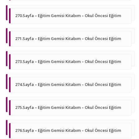
270.Sayfa – Eğitim Gemisi Kitabım – Okul Öncesi Eğitim
271.Sayfa – Eğitim Gemisi Kitabım – Okul Öncesi Eğitim
273.Sayfa – Eğitim Gemisi Kitabım – Okul Öncesi Eğitim
274.Sayfa – Eğitim Gemisi Kitabım – Okul Öncesi Eğitim
275.Sayfa – Eğitim Gemisi Kitabım – Okul Öncesi Eğitim
276.Sayfa – Eğitim Gemisi Kitabım – Okul Öncesi Eğitim