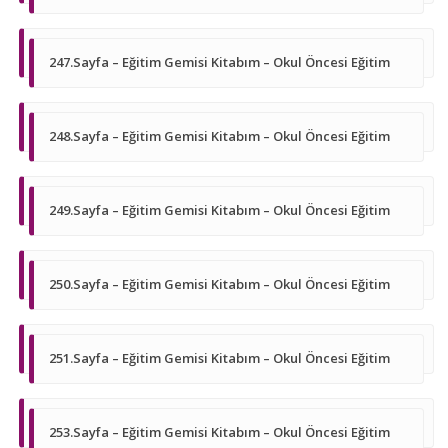
247.Sayfa – Eğitim Gemisi Kitabım – Okul Öncesi Eğitim
248.Sayfa – Eğitim Gemisi Kitabım – Okul Öncesi Eğitim
249.Sayfa – Eğitim Gemisi Kitabım – Okul Öncesi Eğitim
250.Sayfa – Eğitim Gemisi Kitabım – Okul Öncesi Eğitim
251.Sayfa – Eğitim Gemisi Kitabım – Okul Öncesi Eğitim
253.Sayfa – Eğitim Gemisi Kitabım – Okul Öncesi Eğitim