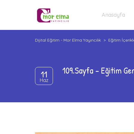
Anasayfa
Dijital Eğitim - Mor Elma Yayıncılık
>
Eğitim İçerikl
109.Sayfa – Eğitim Ge
11
Haz