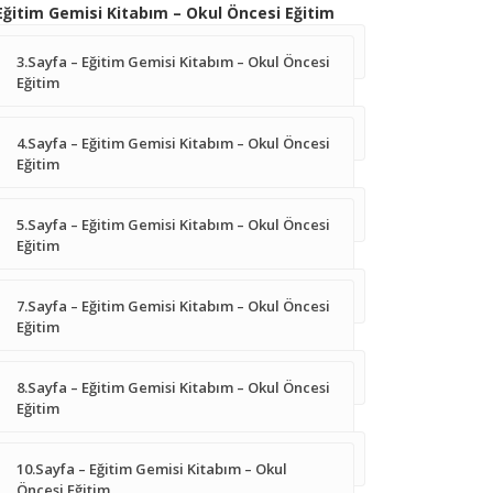
Eğitim Gemisi Kitabım – Okul Öncesi Eğitim
3.Sayfa – Eğitim Gemisi Kitabım – Okul Öncesi
Eğitim
4.Sayfa – Eğitim Gemisi Kitabım – Okul Öncesi
Eğitim
5.Sayfa – Eğitim Gemisi Kitabım – Okul Öncesi
Eğitim
7.Sayfa – Eğitim Gemisi Kitabım – Okul Öncesi
Eğitim
8.Sayfa – Eğitim Gemisi Kitabım – Okul Öncesi
Eğitim
10.Sayfa – Eğitim Gemisi Kitabım – Okul
Öncesi Eğitim