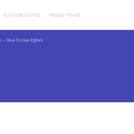
İş Ortaklarımız
Hesap Yönet
m – Okul Öncesi Eğitim