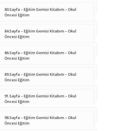
80.Sayfa – Eğitim Gemisi Kitabım – Okul
Öncesi Eğitim
84.Sayfa – Eğitim Gemisi Kitabım – Okul
Öncesi Eğitim
86.Sayfa – Eğitim Gemisi Kitabım – Okul
Öncesi Eğitim
89.Sayfa – Eğitim Gemisi Kitabım – Okul
Öncesi Eğitim
91.Sayfa – Eğitim Gemisi Kitabım – Okul
Öncesi Eğitim
98.Sayfa – Eğitim Gemisi Kitabım – Okul
Öncesi Eğitim