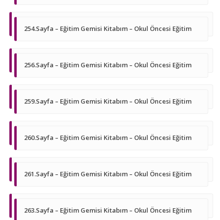
254.Sayfa – Eğitim Gemisi Kitabım – Okul Öncesi Eğitim
256.Sayfa – Eğitim Gemisi Kitabım – Okul Öncesi Eğitim
259.Sayfa – Eğitim Gemisi Kitabım – Okul Öncesi Eğitim
260.Sayfa – Eğitim Gemisi Kitabım – Okul Öncesi Eğitim
261.Sayfa – Eğitim Gemisi Kitabım – Okul Öncesi Eğitim
263.Sayfa – Eğitim Gemisi Kitabım – Okul Öncesi Eğitim