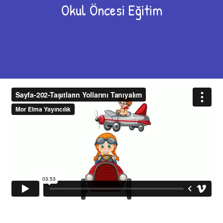
Okul Öncesi Eğitim