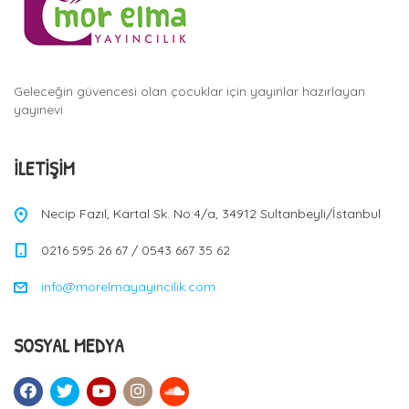
Geleceğin güvencesi olan çocuklar için yayınlar hazırlayan
yayınevi
İLETIŞIM
Necip Fazıl, Kartal Sk. No:4/a, 34912 Sultanbeyli/İstanbul
0216 595 26 67 / 0543 667 35 62
info@morelmayayincilik.com
SOSYAL MEDYA