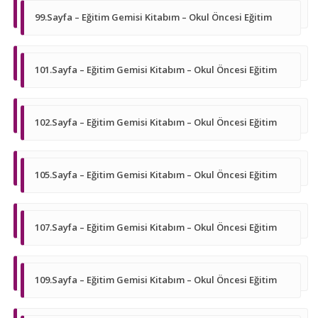
99.Sayfa – Eğitim Gemisi Kitabım – Okul Öncesi Eğitim
101.Sayfa – Eğitim Gemisi Kitabım – Okul Öncesi Eğitim
102.Sayfa – Eğitim Gemisi Kitabım – Okul Öncesi Eğitim
105.Sayfa – Eğitim Gemisi Kitabım – Okul Öncesi Eğitim
107.Sayfa – Eğitim Gemisi Kitabım – Okul Öncesi Eğitim
109.Sayfa – Eğitim Gemisi Kitabım – Okul Öncesi Eğitim