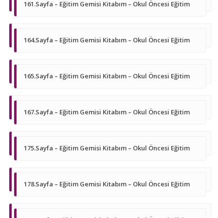
161.Sayfa – Eğitim Gemisi Kitabım – Okul Öncesi Eğitim
164.Sayfa – Eğitim Gemisi Kitabım – Okul Öncesi Eğitim
165.Sayfa – Eğitim Gemisi Kitabım – Okul Öncesi Eğitim
167.Sayfa – Eğitim Gemisi Kitabım – Okul Öncesi Eğitim
175.Sayfa – Eğitim Gemisi Kitabım – Okul Öncesi Eğitim
178.Sayfa – Eğitim Gemisi Kitabım – Okul Öncesi Eğitim