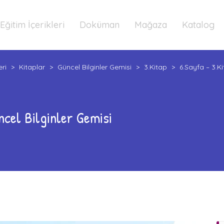
Eğitim İçerikleri
Doküman
Mağaza
Katalog
eri
>
Kitaplar
>
Güncel Bilginler Gemisi
>
3.Kitap
>
6.Sayfa – 3.Ki
ncel Bilginler Gemisi