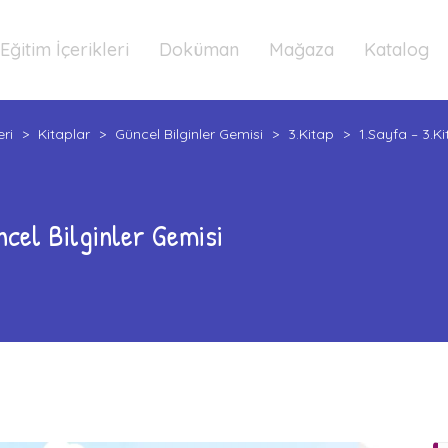
Eğitim İçerikleri
Doküman
Mağaza
Katalog
eri
>
Kitaplar
>
Güncel Bilginler Gemisi
>
3.Kitap
>
1.Sayfa – 3.Ki
ncel Bilginler Gemisi