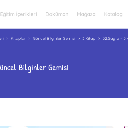
Eğitim İçerikleri
Doküman
Mağaza
Katalog
eri
>
Kitaplar
>
Güncel Bilginler Gemisi
>
3.Kitap
>
32.Sayfa – 3.
üncel Bilginler Gemisi