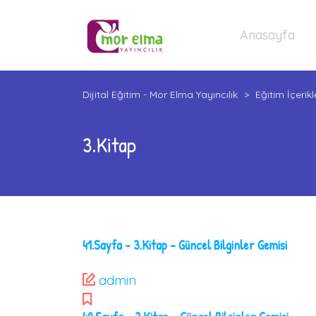
Anasayfa
Dijital Eğitim - Mor Elma Yayıncılık
>
Eğitim İçerikl
3.Kitap
41.Sayfa – 3.Kitap – Güncel Bilginler Gemisi
admin