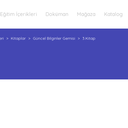
Eğitim İçerikleri
Doküman
Mağaza
Katalog
eri
>
Kitaplar
>
Güncel Bilginler Gemisi
>
3.Kitap