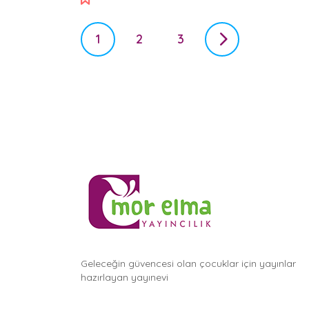
P
1
2
3
o
s
t
s
n
a
v
i
g
a
Geleceğin güvencesi olan çocuklar için yayınlar
t
hazırlayan yayınevi
i