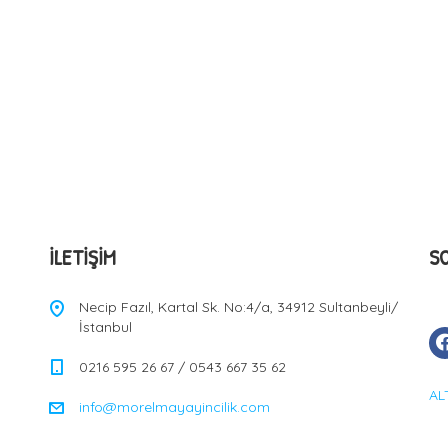
İLETIŞIM
S
Necip Fazıl, Kartal Sk. No:4/a, 34912 Sultanbeyli/
İstanbul
0216 595 26 67 / 0543 667 35 62
AL
info@morelmayayincilik.com