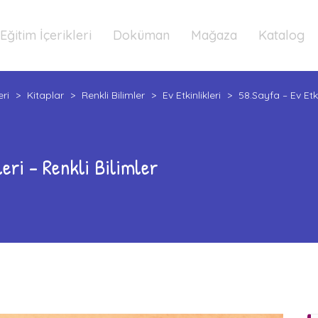
Eğitim İçerikleri
Doküman
Mağaza
Katalog
eri
>
Kitaplar
>
Renkli Bilimler
>
Ev Etkinlikleri
>
58.Sayfa – Ev Etkin
leri – Renkli Bilimler