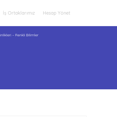
İş Ortaklarımız
Hesap Yönet
likleri – Renkli Bilimler