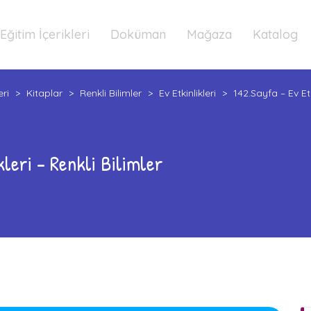
Eğitim İçerikleri
Doküman
Mağaza
Katalog
eri
>
Kitaplar
>
Renkli Bilimler
>
Ev Etkinlikleri
>
142.Sayfa – Ev Etki
kleri – Renkli Bilimler