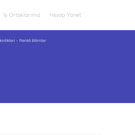
İş Ortaklarımız
Hesap Yönet
nlikleri – Renkli Bilimler