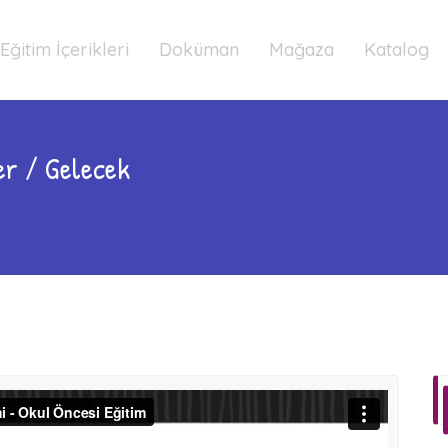
Eğitim İçerikleri
Doküman
Mağaza
Katalog
er / Gelecek