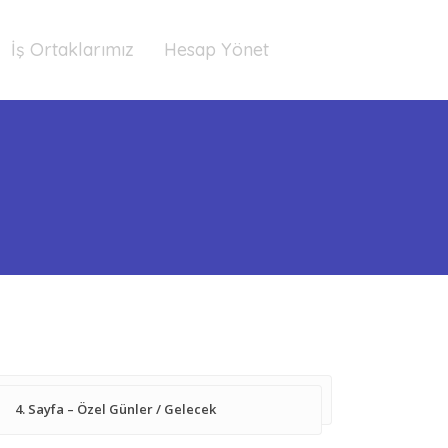
İş Ortaklarımız
Hesap Yönet
4. Sayfa – Özel Günler / Gelecek