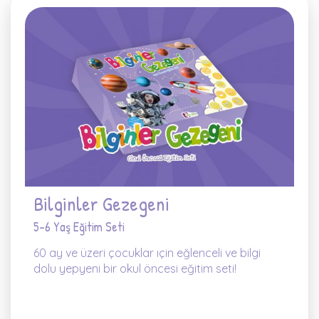
Bilginler Gezegeni
5-6 Yaş Eğitim Seti
60 ay ve üzeri çocuklar ıçin eğlenceli ve bilgi
dolu yepyeni bir okul öncesi eğitim seti!