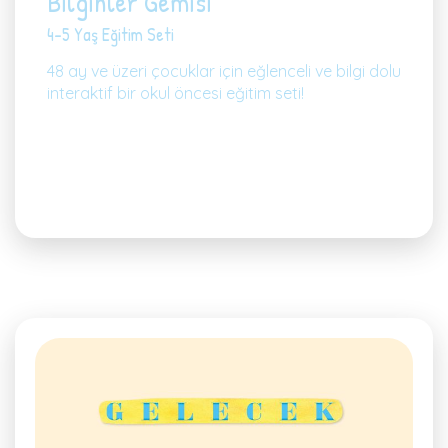
Bilginler Gemisi
4-5 Yaş Eğitim Seti
48 ay ve üzeri çocuklar için eğlenceli ve bilgi dolu
interaktif bir okul öncesi eğitim seti!