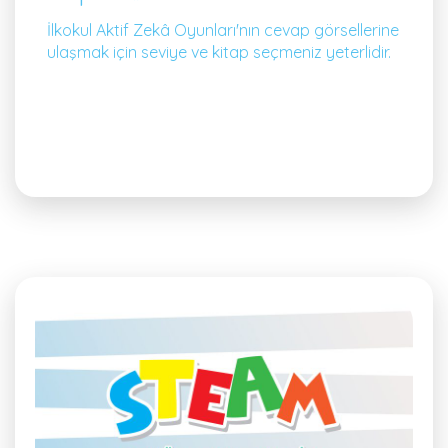
İlkokul Aktif Zekâ Oyunları'nın cevap görsellerine
ulaşmak için seviye ve kitap seçmeniz yeterlidir.