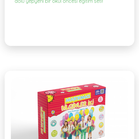
dolu yepyeni bir okul öncesi eğitim seti!