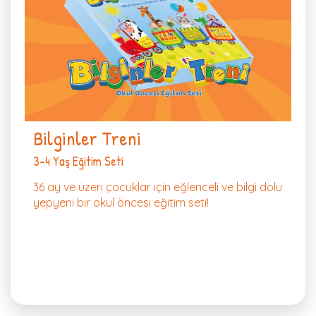
Bilginler Treni
3-4 Yaş Eğitim Seti
36 ay ve üzeri çocuklar için eğlenceli ve bilgi dolu
yepyeni bir okul öncesi eğitim seti!