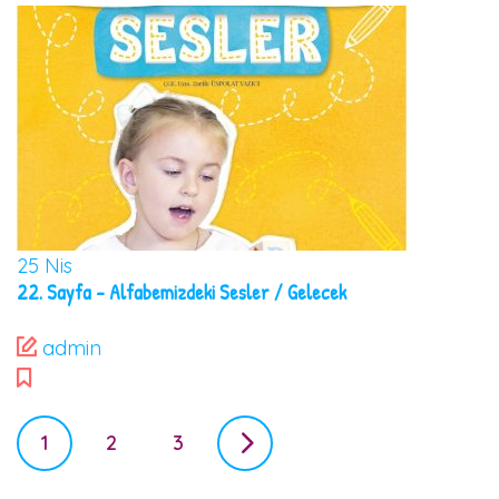
25
Nis
22. Sayfa – Alfabemizdeki Sesler / Gelecek
admin
P
1
2
3
o