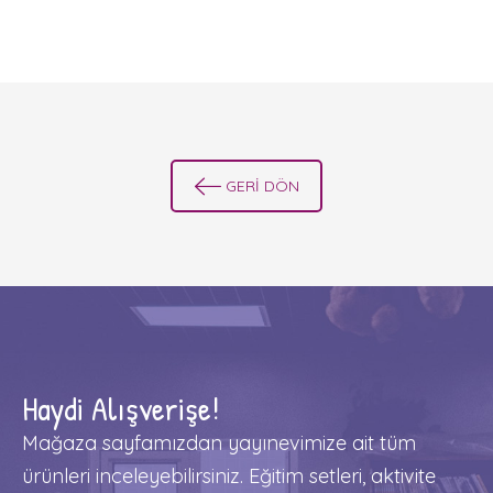
s
t
s
n
a
v
GERİ DÖN
i
g
a
t
i
o
Haydi Alışverişe!
n
Mağaza sayfamızdan yayınevimize ait tüm
ürünleri inceleyebilirsiniz. Eğitim setleri, aktivite