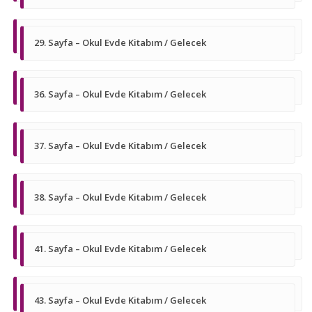
29. Sayfa – Okul Evde Kitabım / Gelecek
36. Sayfa – Okul Evde Kitabım / Gelecek
37. Sayfa – Okul Evde Kitabım / Gelecek
38. Sayfa – Okul Evde Kitabım / Gelecek
41. Sayfa – Okul Evde Kitabım / Gelecek
43. Sayfa – Okul Evde Kitabım / Gelecek