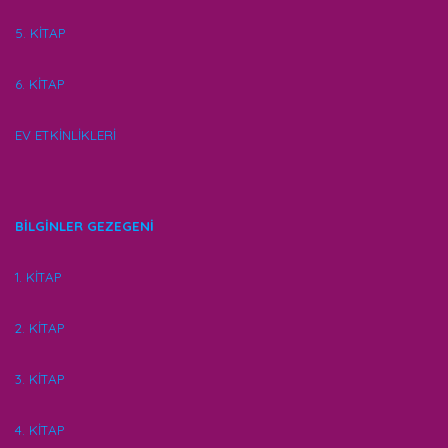
5. KİTAP
6. KİTAP
EV ETKİNLİKLERİ
BİLGİNLER GEZEGENİ
1. KİTAP
2. KİTAP
3. KİTAP
4. KİTAP