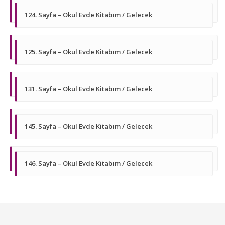
124. Sayfa – Okul Evde Kitabım / Gelecek
125. Sayfa – Okul Evde Kitabım / Gelecek
131. Sayfa – Okul Evde Kitabım / Gelecek
145. Sayfa – Okul Evde Kitabım / Gelecek
146. Sayfa – Okul Evde Kitabım / Gelecek