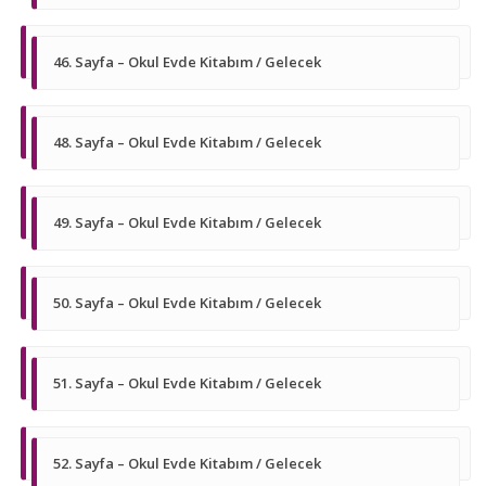
46. Sayfa – Okul Evde Kitabım / Gelecek
48. Sayfa – Okul Evde Kitabım / Gelecek
49. Sayfa – Okul Evde Kitabım / Gelecek
50. Sayfa – Okul Evde Kitabım / Gelecek
51. Sayfa – Okul Evde Kitabım / Gelecek
52. Sayfa – Okul Evde Kitabım / Gelecek