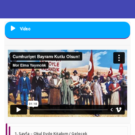
Video
1. Sayfa – Okul Evde Kitabım / Gelecek