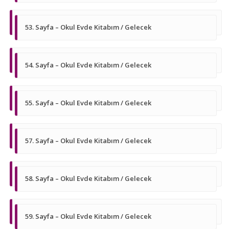
53. Sayfa – Okul Evde Kitabım / Gelecek
54. Sayfa – Okul Evde Kitabım / Gelecek
55. Sayfa – Okul Evde Kitabım / Gelecek
57. Sayfa – Okul Evde Kitabım / Gelecek
58. Sayfa – Okul Evde Kitabım / Gelecek
59. Sayfa – Okul Evde Kitabım / Gelecek