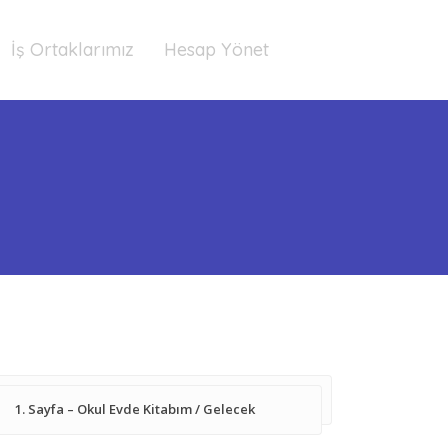
İş Ortaklarımız
Hesap Yönet
1. Sayfa – Okul Evde Kitabım / Gelecek