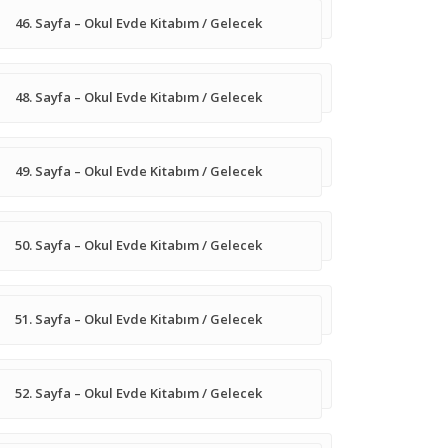
46. Sayfa – Okul Evde Kitabım / Gelecek
48. Sayfa – Okul Evde Kitabım / Gelecek
49. Sayfa – Okul Evde Kitabım / Gelecek
50. Sayfa – Okul Evde Kitabım / Gelecek
51. Sayfa – Okul Evde Kitabım / Gelecek
52. Sayfa – Okul Evde Kitabım / Gelecek