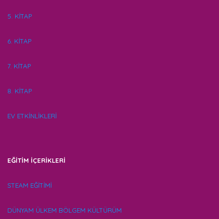
5. KİTAP
6. KİTAP
7. KİTAP
8. KİTAP
EV ETKİNLİKLERİ
EĞİTİM İÇERİKLERİ
STEAM EĞİTİMİ
DÜNYAM ÜLKEM BÖLGEM KÜLTÜRÜM