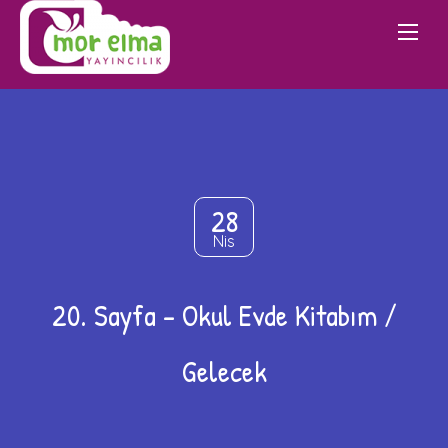
28
Nis
20. Sayfa – Okul Evde Kitabım /
Gelecek