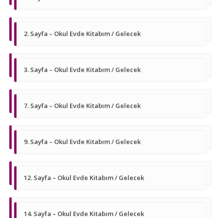
2. Sayfa – Okul Evde Kitabım / Gelecek
3. Sayfa – Okul Evde Kitabım / Gelecek
7. Sayfa – Okul Evde Kitabım / Gelecek
9. Sayfa – Okul Evde Kitabım / Gelecek
12. Sayfa – Okul Evde Kitabım / Gelecek
14. Sayfa – Okul Evde Kitabım / Gelecek