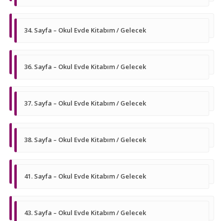
34. Sayfa – Okul Evde Kitabım / Gelecek
36. Sayfa – Okul Evde Kitabım / Gelecek
37. Sayfa – Okul Evde Kitabım / Gelecek
38. Sayfa – Okul Evde Kitabım / Gelecek
41. Sayfa – Okul Evde Kitabım / Gelecek
43. Sayfa – Okul Evde Kitabım / Gelecek