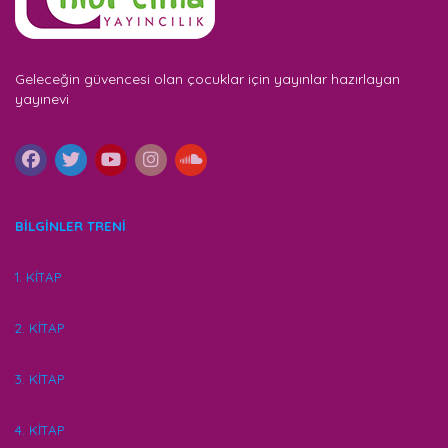
Geleceğin güvencesi olan çocuklar için yayınlar hazırlayan
yayınevi
BİLGİNLER TRENİ
1. KİTAP
2. KİTAP
3. KİTAP
4. KİTAP