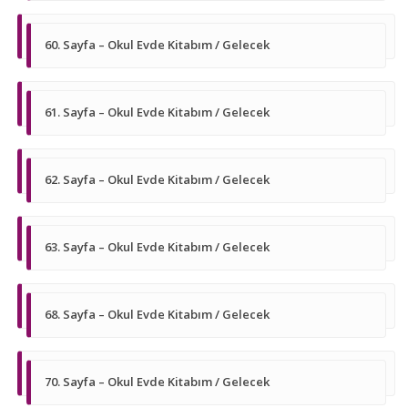
60. Sayfa – Okul Evde Kitabım / Gelecek
61. Sayfa – Okul Evde Kitabım / Gelecek
62. Sayfa – Okul Evde Kitabım / Gelecek
63. Sayfa – Okul Evde Kitabım / Gelecek
68. Sayfa – Okul Evde Kitabım / Gelecek
70. Sayfa – Okul Evde Kitabım / Gelecek