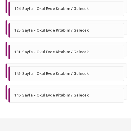
124. Sayfa – Okul Evde Kitabım / Gelecek
125. Sayfa – Okul Evde Kitabım / Gelecek
131. Sayfa – Okul Evde Kitabım / Gelecek
145. Sayfa – Okul Evde Kitabım / Gelecek
146. Sayfa – Okul Evde Kitabım / Gelecek