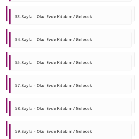
53. Sayfa – Okul Evde Kitabım / Gelecek
54. Sayfa – Okul Evde Kitabım / Gelecek
55. Sayfa – Okul Evde Kitabım / Gelecek
57. Sayfa – Okul Evde Kitabım / Gelecek
58. Sayfa – Okul Evde Kitabım / Gelecek
59. Sayfa – Okul Evde Kitabım / Gelecek