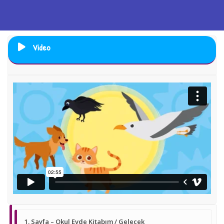
Video
1. Sayfa – Okul Evde Kitabım / Gelecek