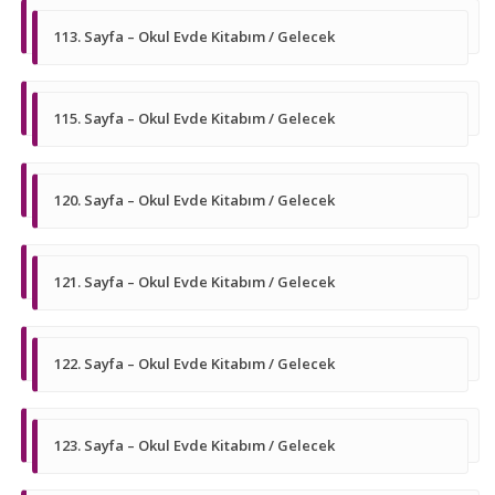
113. Sayfa – Okul Evde Kitabım / Gelecek
115. Sayfa – Okul Evde Kitabım / Gelecek
120. Sayfa – Okul Evde Kitabım / Gelecek
121. Sayfa – Okul Evde Kitabım / Gelecek
122. Sayfa – Okul Evde Kitabım / Gelecek
123. Sayfa – Okul Evde Kitabım / Gelecek