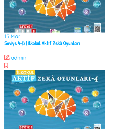
15
Mar
Seviye 4-D | İlkokul Aktif Zekâ Oyunları
admin